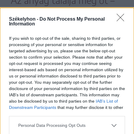
Az anyag találja meg őt –
mondja – így találtak
Székelyhon -
Do Not Process My Personal
egymásra a számára
Information
kincset jelentő
If you wish to opt-out of the sale, sharing to third parties, or
használaton kívüli
processing of your personal or sensitive information for
targeted advertising by us, please use the below opt-out
bakelitlemezekkel,
section to confirm your selection. Please note that after your
opt-out request is processed you may continue seeing
filmszalagokkal, majd
interest-based ads based on personal information utilized by
us or personal information disclosed to third parties prior to
később Londonban
your opt-out. You may separately opt-out of the further
bicikligumival, lecserélt
disclosure of your personal information by third parties on the
IAB’s list of downstream participants. This information may
drapériákkal.
also be disclosed by us to third parties on the
IAB’s List of
Downstream Participants
that may further disclose it to other
third parties.
Elindulni az ismeretlenbe
Personal Data Processing Opt Outs
28 éves volt, már számon tartották a