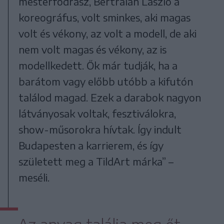
mesterfodrász, Bertralan László a
koreográfus, volt sminkes, aki magas
volt és vékony, az volt a modell, de aki
nem volt magas és vékony, az is
modellkedett. Ők már tudják, ha a
barátom vagy előbb utóbb a kifutón
találod magad. Ezek a darabok nagyon
látványosak voltak, fesztiválokra,
show-műsorokra hívtak. Így indult
Budapesten a karrierem, és így
született meg a TildArt márka” –
meséli.