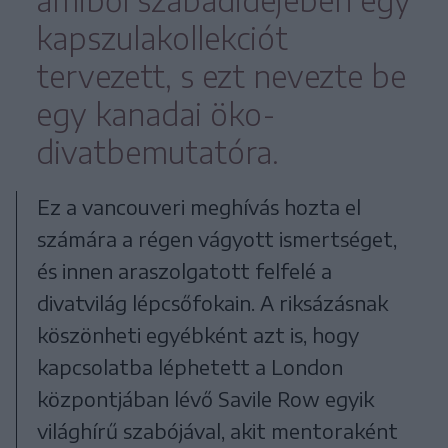
amiből szabadidejében egy
kapszulakollekciót
tervezett, s ezt nevezte be
egy kanadai öko-
divatbemutatóra.
Ez a vancouveri meghívás hozta el
számára a régen vágyott ismertséget,
és innen araszolgatott felfelé a
divatvilág lépcsőfokain. A riksázásnak
köszönheti egyébként azt is, hogy
kapcsolatba léphetett a London
központjában lévő Savile Row egyik
világhírű szabójával, akit mentoraként