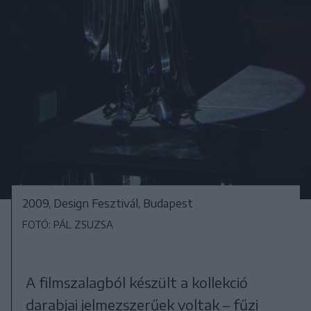
2009, Design Fesztivál, Budapest
FOTÓ: PÁL ZSUZSA
A filmszalagból készült a kollekció
darabjai jelmezszerűek voltak – fűzi