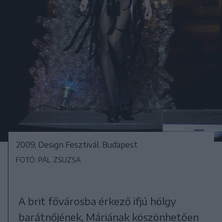
2009, Design Fesztivál, Budapest
FOTÓ: PÁL ZSUZSA
A brit fővárosba érkező ifjú hölgy
barátnőjének, Máriának köszönhetően