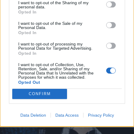
I want to opt-out of the Sharing of my
divat világában, de még mindig többet
personal data.
Opted In
akart. Hirtelen döntéstől vezérelve egy
I want to opt-out of the Sale of my
kis kézipoggyásszal, zsebében tíz
Personal Data.
Opted In
fonttal Londonba költözött anélkül,
hogy lett volna nyelv- és helyismerete,
I want to opt-out of processing my
Personal Data for Targeted Advertising.
vagy kecsegtető jövőképe.
Opted In
I want to opt-out of Collection, Use,
Retention, Sale, and/or Sharing of my
Personal Data that Is Unrelated with the
Purposes for which it was collected.
Opted Out
CONFIRM
Data Deletion
Data Access
Privacy Policy