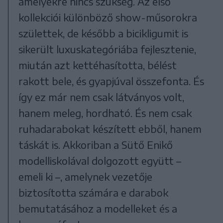
amelyekre nincs szükség. Az első
kollekciói különböző show-műsorokra
születtek, de később a bicikligumit is
sikerült luxuskategóriába fejlesztenie,
miután azt kettéhasította, bélést
rakott bele, és gyapjúval összefonta. És
így ez már nem csak látványos volt,
hanem meleg, hordható. És nem csak
ruhadarabokat készített ebből, hanem
táskát is. Akkoriban a Sütő Enikő
modelliskolával dolgozott együtt –
emeli ki –, amelynek vezetője
biztosította számára e darabok
bemutatásához a modelleket és a