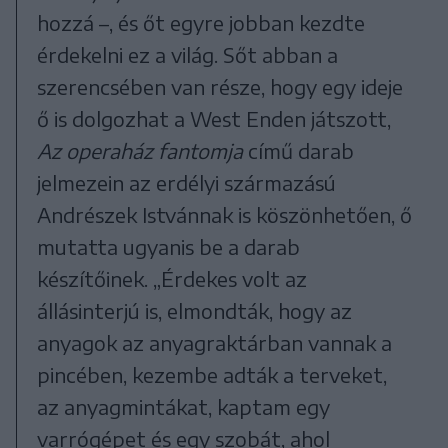
hozzá –, és őt egyre jobban kezdte
érdekelni ez a világ. Sőt abban a
szerencsében van része, hogy egy ideje
ő is dolgozhat a West Enden játszott,
Az operaház fantomja
című darab
jelmezein az erdélyi származású
Andrészek Istvánnak is köszönhetően, ő
mutatta ugyanis be a darab
készítőinek. „Érdekes volt az
állásinterjú is, elmondták, hogy az
anyagok az anyagraktárban vannak a
pincében, kezembe adták a terveket,
az anyagmintákat, kaptam egy
varrógépet és egy szobát, ahol