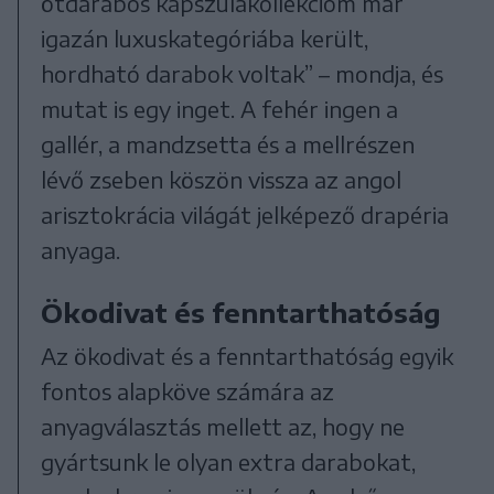
ötdarabos kapszulakollekcióm már
igazán luxuskategóriába került,
hordható darabok voltak” – mondja, és
mutat is egy inget. A fehér ingen a
gallér, a mandzsetta és a mellrészen
lévő zseben köszön vissza az angol
arisztokrácia világát jelképező drapéria
anyaga.
Ökodivat és fenntarthatóság
Az ökodivat és a fenntarthatóság egyik
fontos alapköve számára az
anyagválasztás mellett az, hogy ne
gyártsunk le olyan extra darabokat,