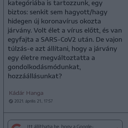
kategóriába is tartozzunk, egy
biztos: senkit sem hagyott/hagy
hidegen új koronavírus okozta
járvány. Volt élet a vírus előtt, és van
egyfajta a SARS-CoV2 után. De vajon
túlzás-e azt állítani, hogy a járvány
egy életre megváltoztatta a
gondolkodásmódunkat,
hozzáállásunkat?
Kádár Hanga
2021. április 21., 17:57
Itt állíthatja be, hogy a Google-