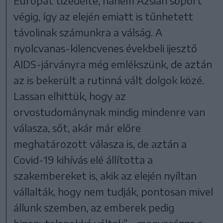
Európát tizedelte, hanem Ázsián söpört
végig, így az elején emiatt is tűnhetett
távolinak számunkra a válság. A
nyolcvanas-kilencvenes évekbeli ijesztő
AIDS-járványra még emlékszünk, de aztán
az is bekerült a rutinná vált dolgok közé.
Lassan elhittük, hogy az
orvostudománynak mindig mindenre van
válasza, sőt, akár már előre
meghatározott válasza is, de aztán a
Covid-19 kihívás elé állította a
szakembereket is, akik az elején nyíltan
vállalták, hogy nem tudják, pontosan mivel
állunk szemben, az emberek pedig