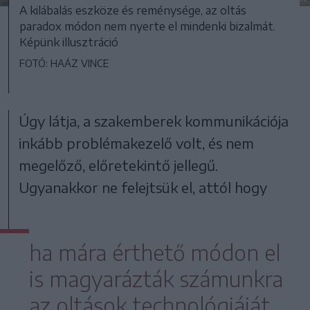
A kilábalás eszköze és reménysége, az oltás
paradox módon nem nyerte el mindenki bizalmát.
Képünk illusztráció
FOTÓ: HAÁZ VINCE
Úgy látja, a szakemberek kommunikációja
inkább problémakezelő volt, és nem
megelőző, előretekintő jellegű.
Ugyanakkor ne felejtsük el, attól hogy
ha mára érthető módon el
is magyarázták számunkra
az oltások technológiáját,