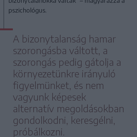
bizonytalanokká váltak” – magyarázza a
pszichológus.
A bizonytalanság hamar
szorongásba váltott, a
szorongás pedig gátolja a
környezetünkre irányuló
figyelmünket, és nem
vagyunk képesek
alternatív megoldásokban
gondolkodni, keresgélni,
próbálkozni.