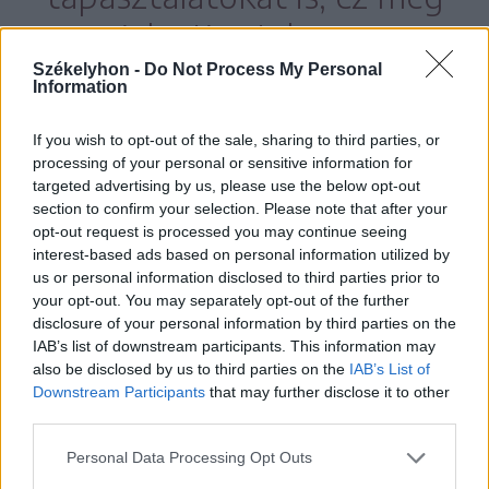
nem jelenti azt, hogy a
romániai szakemberek
Székelyhon -
Do Not Process My Personal
Information
mind komolytalanok.
If you wish to opt-out of the sale, sharing to third parties, or
processing of your personal or sensitive information for
targeted advertising by us, please use the below opt-out
section to confirm your selection. Please note that after your
„Figyelembe kell vennünk azt is, hogy az
opt-out request is processed you may continue seeing
interest-based ads based on personal information utilized by
ember szempontjából szinte
us or personal information disclosed to third parties prior to
követhetetlenül gyors minden téren a
your opt-out. You may separately opt-out of the further
disclosure of your personal information by third parties on the
fejlődés napjainkban, óriási az
IAB’s list of downstream participants. This information may
információáradat, a feldolgoznivaló,
also be disclosed by us to third parties on the
IAB’s List of
Downstream Participants
that may further disclose it to other
komoly megterhelés mindezzel lépést
third parties.
tartani. Közben mindannyiunk tudása
Personal Data Processing Opt Outs
töredékes, hiszen jó esetben a saját