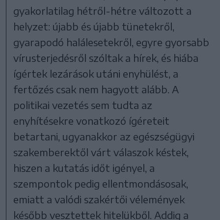
gyakorlatilag hétről-hétre változott a
helyzet: újabb és újabb tünetekről,
gyarapodó halálesetekről, egyre gyorsabb
vírusterjedésről szóltak a hírek, és hiába
ígértek lezárások utáni enyhülést, a
fertőzés csak nem hagyott alább. A
politikai vezetés sem tudta az
enyhítésekre vonatkozó ígéreteit
betartani, ugyanakkor az egészségügyi
szakemberektől várt válaszok késtek,
hiszen a kutatás időt igényel, a
szempontok pedig ellentmondásosak,
emiatt a valódi szakértői vélemények
később vesztettek hitelükből. Addig a