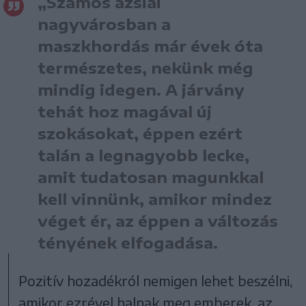
„Számos ázsiai
nagyvárosban a
maszkhordás már évek óta
természetes, nekünk még
mindig idegen. A járvány
tehát hoz magával új
szokásokat, éppen ezért
talán a legnagyobb lecke,
amit tudatosan magunkkal
kell vinnünk, amikor mindez
véget ér, az éppen a változás
tényének elfogadása.
Pozitív hozadékról nemigen lehet beszélni,
amikor ezrével halnak meg emberek, az