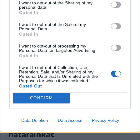
I want to opt-out of the Sharing of my
szakmánkat tudjuk ellenőrzés alatt
personal data.
Opted In
tartani, minden más sokszor
I want to opt-out of the Sale of my
kiszámíthatatlan, ez pedig könnyen szül
Personal Data.
Opted In
félelmet. Pláne, hogy nagyon
felvilágosultnak tartjuk magunkat, hiszen
I want to opt-out of processing my
Personal Data for Targeted Advertising.
időben többet tanultunk, mint a szüleink,
Opted In
nagyszüleink, de ez csalóka illúzió.
I want to opt-out of Collection, Use,
Retention, Sale, and/or Sharing of my
Valójában igen eltér egymástól az, hogy
Personal Data that Is Unrelated with the
Purposes for which it was collected.
hogyan látjuk önmagunk, és hogy
Opted Out
mekkora a világról való tényleges
CONFIRM
tudásunk” – fejti ki pszichoterapeuta.
Data Deletion
Data Access
Privacy Policy
Tudatosítanunk kell a
határainkat