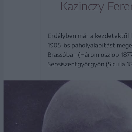
Kazinczy Fere
Erdélyben már a kezdetektől 
1905-ös páholyalapítást mege
Brassóban (Három oszlop 1877
Sepsiszentgyörgyön (Siculia 