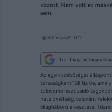
között. Nem volt ez máské
sem.
2017. május 05., 13:52
Itt állíthatja be, hogy a Go
Az egyik szélsőséges álláspon
társaságként” állítja be, amely
túlnyomórészt zsidó tagokból ál
hataloméhség, valamint felelő
világháború elvesztése, Trianon