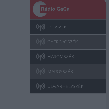
Rádió GaGa
CSÍKSZÉK
GYERGYÓSZÉK
HÁROMSZÉK
MAROSSZÉK
UDVARHELYSZÉK