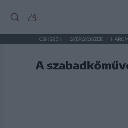
•
•
CSÍKSZÉK
GYERGYÓSZÉK
HÁROM
A szabadkőműves