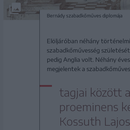
Bernády szabadkőműves diplomája
Elöljáróban néhány történelmi
szabadkőművesség születését a 
pedig Anglia volt. Néhány éve
megjelentek a szabadkőműves
tagjai között 
proeminens ké
Kossuth Lajos