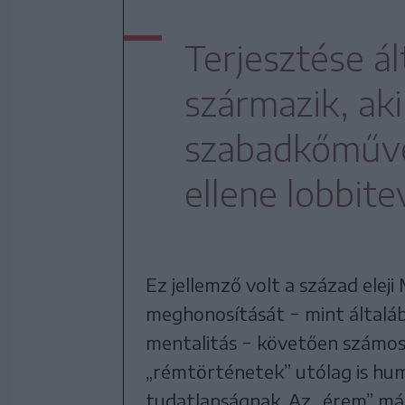
Terjesztése ál
származik, ak
szabadkőműve
ellene lobbit
Ez jellemző volt a század elej
meghonosítását − mint általá
mentalitás − követően számos
„rémtörténetek” utólag is humo
tudatlanságnak. Az „érem” más