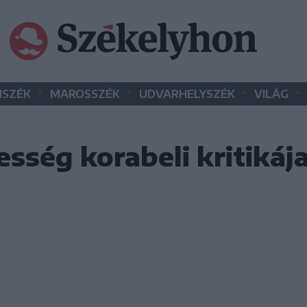
•
•
•
•
SZÉK
MAROSSZÉK
UDVARHELYSZÉK
VILÁG
ség korabeli kritikáj