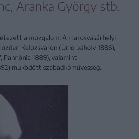
nc, Aranka György stb.
létezett a mozgalom. A marosvásárhelyi
lőzően Kolozsváron (Únió páholy 1886),
, Pannónia 1889), valamint
1892) működött szabadkőművesség.