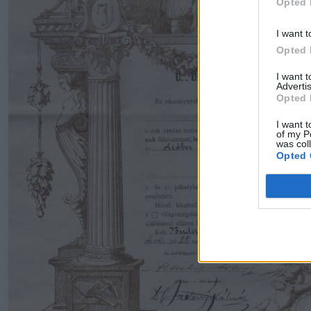
Opted 
I want t
Opted 
I want 
Advertis
Opted 
I want t
of my P
was col
Opted 