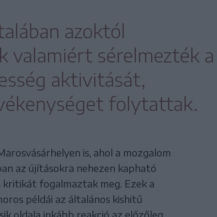
talában azoktól
ik valamiért sérelmezték a
sség aktivitását,
evékenységet folytattak.
i Marosvásárhelyen is, ahol a mozgalom
ban az újításokra nehezen kapható
 kritikát fogalmaztak meg. Ezek a
ros példái az általános kishitű
ik oldala inkább reakció az előzőleg