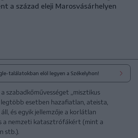
nt a század eleji Marosvásárhelyen
ogle-találatokban elöl legyen a Székelyhon!
t a szabadkőművességet „misztikus
 legtöbb esetben hazafiatlan, ateista,
l, és egyik jellemzője a korlátlan
s a nemzeti katasztrófákért (mint a
 stb.).