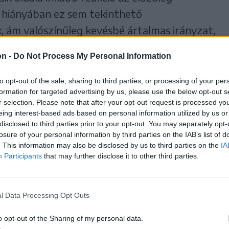
ka hiányában ez sem tekinthető
, ám valószínűleg kevésbé ártalmas irányzat,
érdeklődőt kevésbé befolyásolja. Ennek
on -
Do Not Process My Personal Information
 leleplezés”, és „őrzött titkokkal” sem szolgál
épszerű álláspontnak számít. Írásunkban
to opt-out of the sale, sharing to third parties, or processing of your per
formation for targeted advertising by us, please use the below opt-out s
abeli marosvásárhelyi példával.
r selection. Please note that after your opt-out request is processed y
eing interest-based ads based on personal information utilized by us or
disclosed to third parties prior to your opt-out. You may separately opt-
losure of your personal information by third parties on the IAB’s list of
. This information may also be disclosed by us to third parties on the
IA
Participants
that may further disclose it to other third parties.
l Data Processing Opt Outs
o opt-out of the Sharing of my personal data.