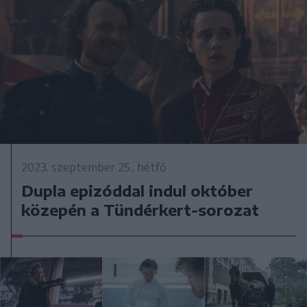
2023. szeptember 25., hétfő
Dupla epizóddal indul október
közepén a Tündérkert-sorozat