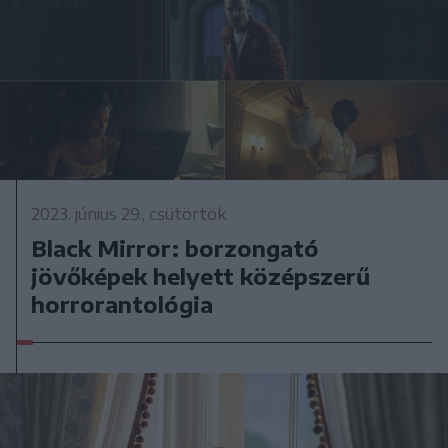
2023. június 29., csütörtök
Black Mirror: borzongató
jövőképek helyett középszerű
horrorantológia