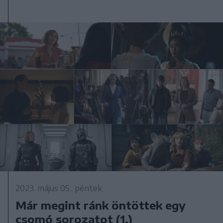
2023. május 05., péntek
Már megint ránk öntöttek egy
csomó sorozatot (1.)