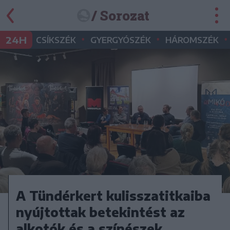
/ Sorozat
•
•
•
24H
CSÍKSZÉK
GYERGYÓSZÉK
HÁROMSZÉK
A Tündérkert kulisszatitkaiba
nyújtottak betekintést az
alkotók és a színészek