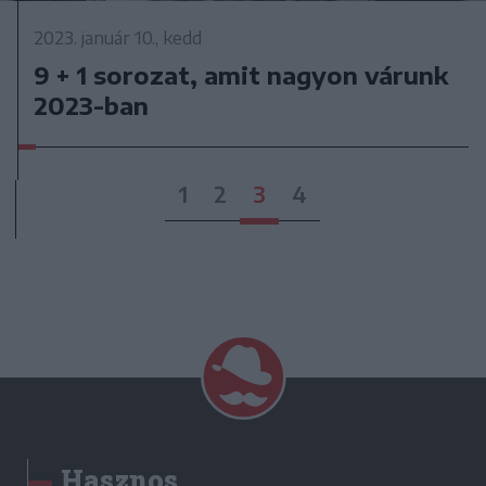
2023. január 10., kedd
9 + 1 sorozat, amit nagyon várunk
2023-ban
1
2
3
4
Hasznos