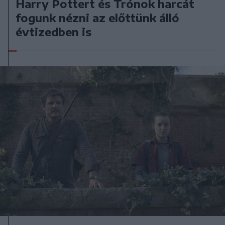
Harry Pottert és Trónok harcát
fogunk nézni az előttünk álló
évtizedben is