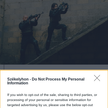
2023. június 04., vasárnap
Székelyhon -
Do Not Process My Personal
Fauda – kiknek szurkolunk mi ebben
Information
a káoszban?
If you wish to opt-out of the sale, sharing to third parties, or
processing of your personal or sensitive information for
targeted advertising by us, please use the below opt-out