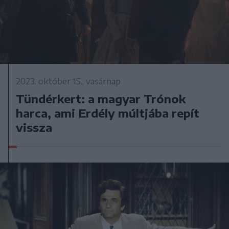
2023. október 15., vasárnap
Tündérkert: a magyar Trónok
harca, ami Erdély múltjába repít
vissza