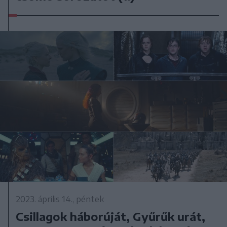
2023. április 14., péntek
Csillagok háborúját, Gyűrűk urát,