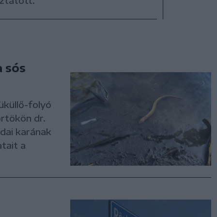
ztatott.
a sós
üküllő-folyó
rtökön dr.
edai karának
tait a