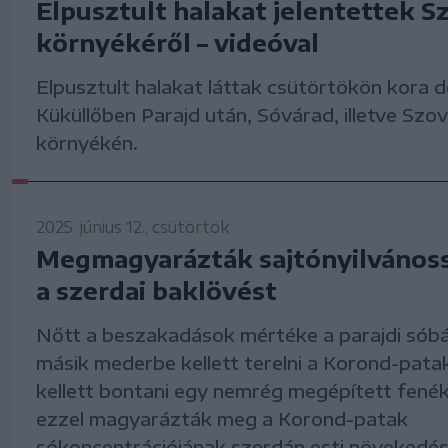
Elpusztult halakat jelentettek S
környékéről – videóval
Elpusztult halakat láttak csütörtökön kora d
Küküllőben Parajd után, Sóvárad, illetve Szo
környékén.
2025. június 12., csütörtök
Megmagyarázták sajtónyilvánoss
a szerdai baklövést
Nőtt a beszakadások mértéke a parajdi sóbá
másik mederbe kellett terelni a Korond-patak
kellett bontani egy nemrég megépített fené
ezzel magyarázták meg a Korond-patak
sókoncentrációjának szerdán esti növekedés