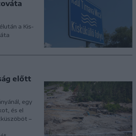
zováta
élután a Kis-
váta
ág előtt
nyánál, egy
ot, és el
kküszöböt –
ét.