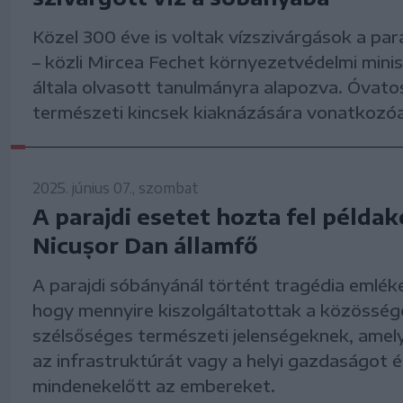
Közel 300 éve is voltak vízszivárgások a par
– közli Mircea Fechet környezetvédelmi mini
általa olvasott tanulmányra alapozva. Óvatos
természeti kincsek kiaknázására vonatkozó
2025. június 07., szombat
A parajdi esetet hozta fel példa
Nicușor Dan államfő
A parajdi sóbányánál történt tragédia emléke
hogy mennyire kiszolgáltatottak a közösség
szélsőséges természeti jelenségeknek, ame
az infrastruktúrát vagy a helyi gazdaságot é
mindenekelőtt az embereket.