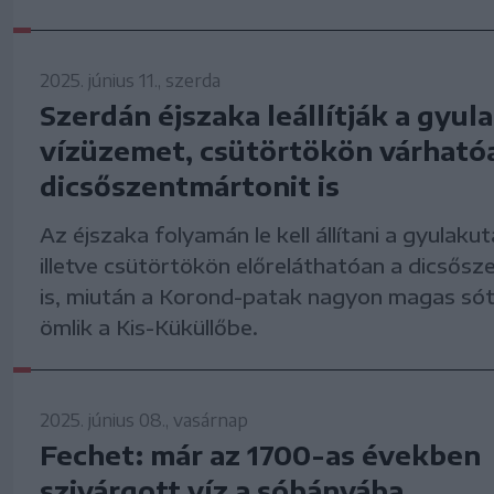
2025. június 11., szerda
Szerdán éjszaka leállítják a gyul
vízüzemet, csütörtökön várható
dicsőszentmártonit is
Az éjszaka folyamán le kell állítani a gyulaku
illetve csütörtökön előreláthatóan a dicsősz
is, miután a Korond-patak nagyon magas só
ömlik a Kis-Küküllőbe.
2025. június 08., vasárnap
Fechet: már az 1700-as években
szivárgott víz a sóbányába