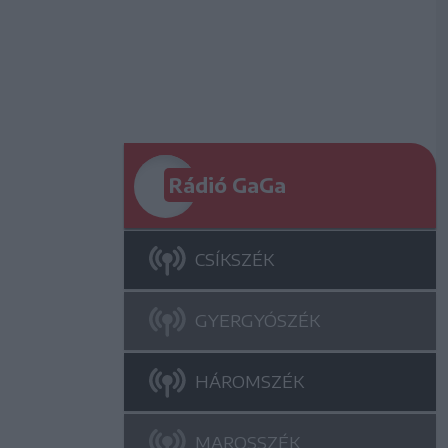
Rádió GaGa
CSÍKSZÉK
GYERGYÓSZÉK
HÁROMSZÉK
MAROSSZÉK