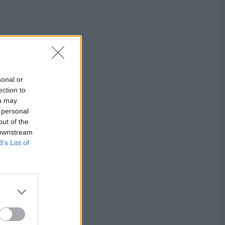
sonal or
ection to
ou may
 personal
out of the
 downstream
B’s List of