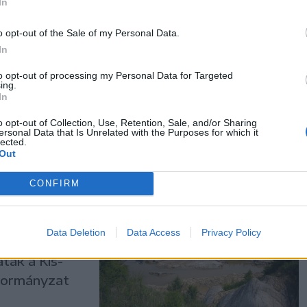
In
o opt-out of the Sale of my Personal Data.
ei
In
k vizet, de
to opt-out of processing my Personal Data for Targeted
gük szerint.
ing.
In
o opt-out of Collection, Use, Retention, Sale, and/or Sharing
ersonal Data that Is Unrelated with the Purposes for which it
lected.
Out
rajdról a
CONFIRM
Data Deletion
Data Access
Privacy Policy
ött emiatt
tak a Kis-
nkormányzat