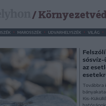
/ Környezetvé
•
•
•
•
SZÉK
MAROSSZÉK
UDVARHELYSZÉK
VILÁG
Felszól
sósvíz-
az eset
esetekr
Továbbra is
bányakatas
Kis-Küküllő
hatóságok