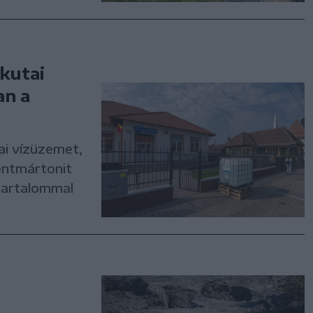
akutai
an a
tai vízüzemet,
entmártonit
tartalommal