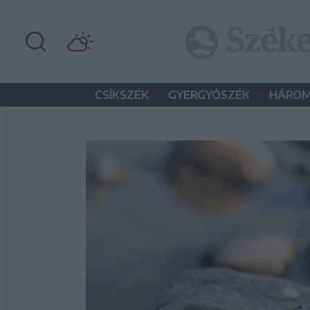
•
•
CSÍKSZÉK
GYERGYÓSZÉK
HÁROM