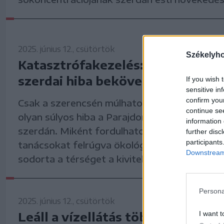
2025. június 12., csütörtök
Székelyh
Katasztrófakezelés: mi vezetett 
szerdai hiba bekövetkezéséhez?
If you wish 
sensitive in
confirm you
Csak a szerencsén múlhatott, hogy korábba
continue se
olyan súlyos hiba a Parajdon zajló munkálato
information 
szerdán. Miként fordulhatott elő, hogy a sza
further disc
participants
tanácsokat felrúgva ökológiai katasztrófa s
Downstream 
sodorta a térséget a kivitelező?
Persona
2025. június 12., csütörtök
Leáll a vízellátás több település
I want t