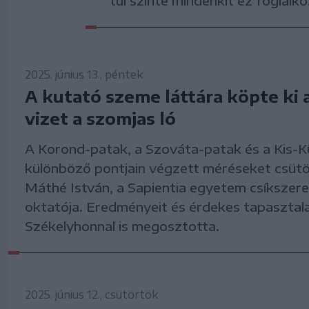
túl szinte mindenkit ez foglalko
2025. június 13., péntek
A kutató szeme láttára köpte ki 
vizet a szomjas ló
A Korond-patak, a Szováta-patak és a Kis-K
különböző pontjain végzett méréseket csütö
Máthé István, a Sapientia egyetem csíkszer
oktatója. Eredményeit és érdekes tapasztala
Székelyhonnal is megosztotta.
2025. június 12., csütörtök