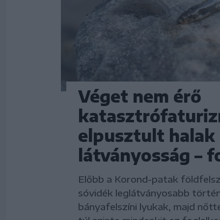
Véget nem érő
katasztrófaturi
elpusztult halak
látványosság – f
Előbb a Korond-patak földfelsz
sóvidék leglátványosabb törté
bányafelszíni lyukak, majd nőtt