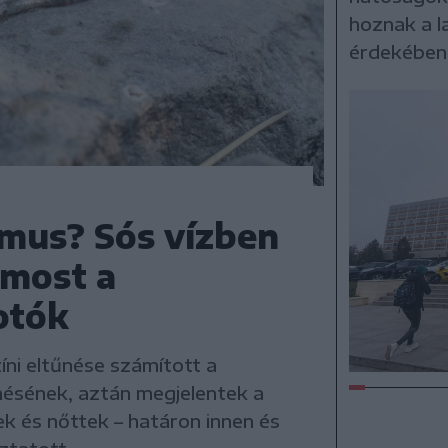
hoznak a l
érdekében 
zmus? Sós vízben
 most a
otók
íni eltűnése számított a
nésének, aztán megjelentek a
ek és nőttek – határon innen és