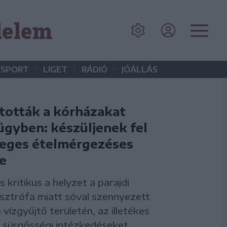
delem
•
•
•
SPORT
LIGET
RÁDIÓ
JÓÁLLÁS
ították a kórházakat
ügyben: készüljenek fel
leges ételmérgezéses
e
 kritikus a helyzet a parajdi
ztrófa miatt sóval szennyezett
 vízgyűjtő területén, az illetékes
 sürgősségi intézkedéseket