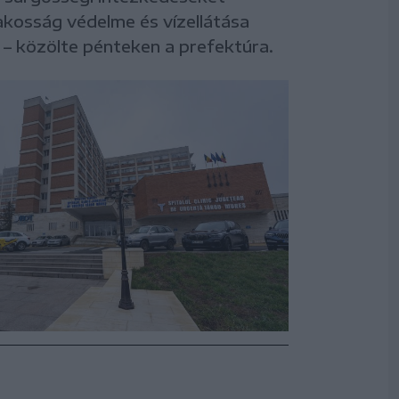
akosság védelme és vízellátása
– közölte pénteken a prefektúra.