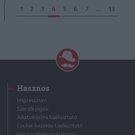
1
2
3
4
5
6
7
...
13
Hasznos
Impresszum
Szerzői jogok
Adatvédelmi tájékoztató
Cookie-kezelési tájékoztató
Hozzászólási szabályzat