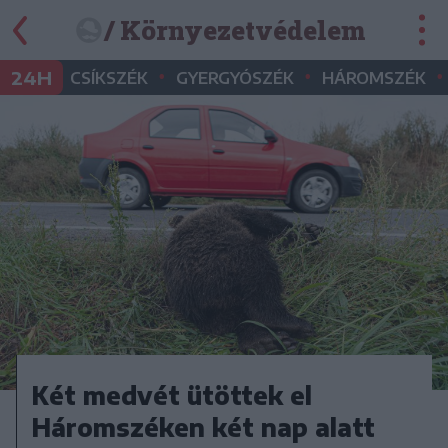
/ Környezetvédelem
•
•
•
24H
CSÍKSZÉK
GYERGYÓSZÉK
HÁROMSZÉK
Két medvét ütöttek el
Háromszéken két nap alatt