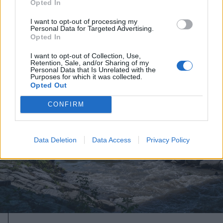
Opted In
Ha kiderül, hogy valaki most
I want to opt-out of processing my
feltölti ivóvízzel a medencéjét...
Personal Data for Targeted Advertising.
Opted In
I want to opt-out of Collection, Use,
Retention, Sale, and/or Sharing of my
Personal Data that Is Unrelated with the
Purposes for which it was collected.
Opted Out
CONFIRM
Data Deletion
Data Access
Privacy Policy