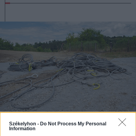
2025. június 30., hétfő
Székelyhon -
Do Not Process My Personal
Information
Csak fele úgy haladnak, mint