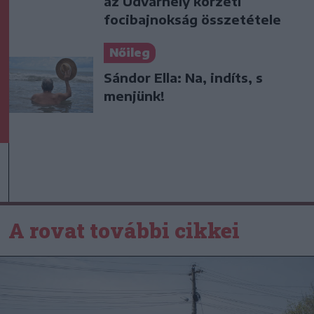
az Udvarhely körzeti
focibajnokság összetétele
Nőileg
Sándor Ella: Na, indíts, s
menjünk!
A rovat további cikkei