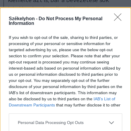
kérdést és némi ellenállást is kiváltott a
lakókban, ők bíznak abban, hogy
Székelyhon -
Do Not Process My Personal
Information
hamarosan megszokják és az előnyeit is
felismerik majd.
If you wish to opt-out of the sale, sharing to third parties, or
processing of your personal or sensitive information for
targeted advertising by us, please use the below opt-out
section to confirm your selection. Please note that after your
opt-out request is processed you may continue seeing
Udvarhelyszék
Székelyudvarhely
interest-based ads based on personal information utilized by
us or personal information disclosed to third parties prior to
Környezetvédelem
your opt-out. You may separately opt-out of the further
disclosure of your personal information by third parties on the
IAB’s list of downstream participants. This information may
also be disclosed by us to third parties on the
IAB’s List of
Downstream Participants
that may further disclose it to other
third parties.
Personal Data Processing Opt Outs