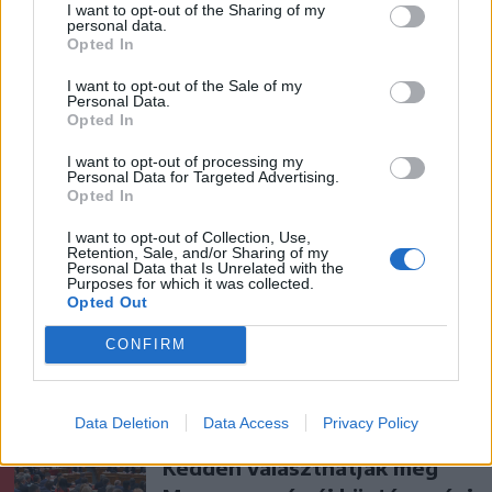
I want to opt-out of the Sharing of my
personal data.
Opted In
szóljon hozzá!
I want to opt-out of the Sale of my
Personal Data.
Opted In
I want to opt-out of processing my
Ezek is érdekelhetik
Personal Data for Targeted Advertising.
Opted In
I want to opt-out of Collection, Use,
Székelyhon
Retention, Sale, and/or Sharing of my
Personal Data that Is Unrelated with the
Purposes for which it was collected.
Letartóztattak egy férfit, aki
Opted Out
hónapokon át létesített
szexuális kapcsolatot egy
CONFIRM
kiskorú lánnyal
Data Deletion
Data Access
Privacy Policy
Székelyhon
Kedden választhatják meg