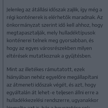
Jelenleg az átállási időszak zajlik, így még a
régi konténerek is elérhetők maradnak. Az
önkormányzat szerint idő kell ahhoz, hogy
megtapasztalják, mely hulladéktípusok
konténerei telnek meg gyorsabban, és
hogy az egyes városrészekben milyen
eltérések mutatkoznak a gyűjtésben.
Mint az illetékes rámutatott, ezek
hiányában nehéz egyelőre megállapítani
az átmeneti időszak végét, és azt, hogy
egyáltalán át lehet-e teljesen állni erre a
hulladékkezelési rendszerre, ugyanakkor
kiemelte azt is, bár a bevezetése sok