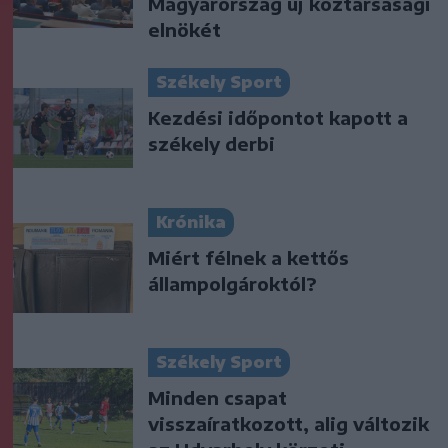
Magyarország új köztársasági
elnökét
Székely Sport
Kezdési időpontot kapott a
székely derbi
Krónika
Miért félnek a kettős
állampolgároktól?
Székely Sport
Minden csapat
visszaíratkozott, alig változik