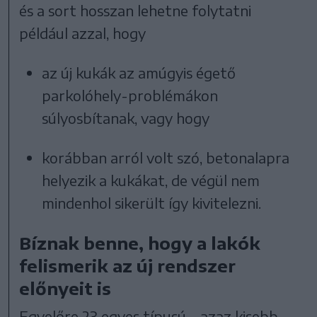
és a sort hosszan lehetne folytatni
például azzal, hogy
az új kukák az amúgyis égető
parkolóhely-problémákon
súlyosbítanak, vagy hogy
korábban arról volt szó, betonalapra
helyezik a kukákat, de végül nem
mindenhol sikerült így kivitelezni.
Bíznak benne, hogy a lakók
felismerik az új rendszer
előnyeit is
Egyelőre 23 egyes típusú – azaz kisebb –