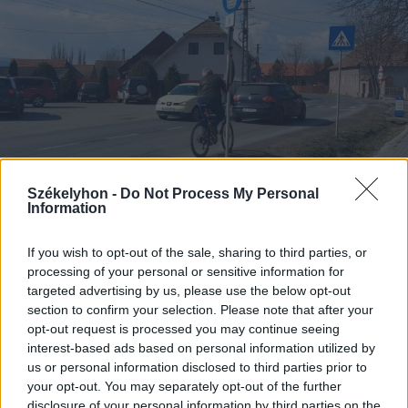
Székelyhon -
Do Not Process My Personal
Information
2024. március 12., kedd
If you wish to opt-out of the sale, sharing to third parties, or
processing of your personal or sensitive information for
Közel tizenegy kilométernyi
targeted advertising by us, please use the below opt-out
kerékpárút épül Gyergyóújfaluban
section to confirm your selection. Please note that after your
opt-out request is processed you may continue seeing
interest-based ads based on personal information utilized by
us or personal information disclosed to third parties prior to
your opt-out. You may separately opt-out of the further
disclosure of your personal information by third parties on the