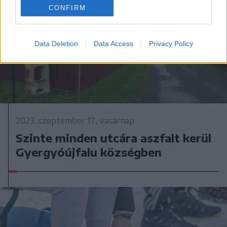
CONFIRM
Data Deletion
Data Access
Privacy Policy
2023. szeptember 17., vasárnap
Szinte minden utcára aszfalt kerül
Gyergyóújfalu községben