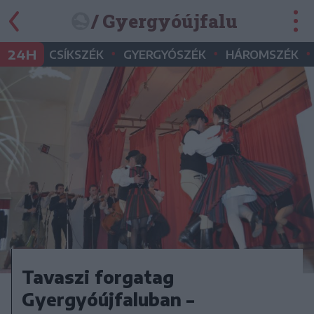
/ Gyergyóújfalu
•
•
•
24H
CSÍKSZÉK
GYERGYÓSZÉK
HÁROMSZÉK
Tavaszi forgatag
Gyergyóújfaluban –