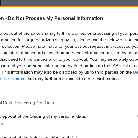
E-mail-cím
on -
Do Not Process My Personal Information
to opt-out of the sale, sharing to third parties, or processing of your per
Jelszó
formation for targeted advertising by us, please use the below opt-out s
r selection. Please note that after your opt-out request is processed y
eing interest-based ads based on personal information utilized by us or
disclosed to third parties prior to your opt-out. You may separately opt-
Elfelejtette a jelszavát?
losure of your personal information by third parties on the IAB’s list of
. This information may also be disclosed by us to third parties on the
IA
Participants
that may further disclose it to other third parties.
BEJELENTKEZÉS
Regisztráció
l Data Processing Opt Outs
o opt-out of the Sharing of my personal data.
In
o opt-out of the Sale of my Personal Data.