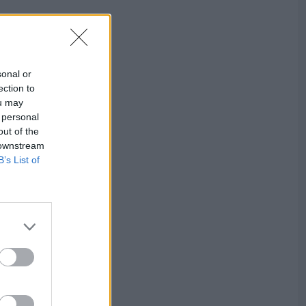
sonal or
ection to
ou may
 personal
out of the
 downstream
B’s List of