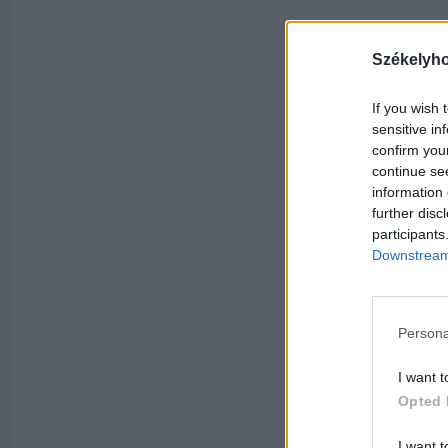
Székelyh
If you wish 
sensitive in
confirm you
continue se
information 
further disc
participants
Downstream 
Persona
I want t
Opted 
I want t