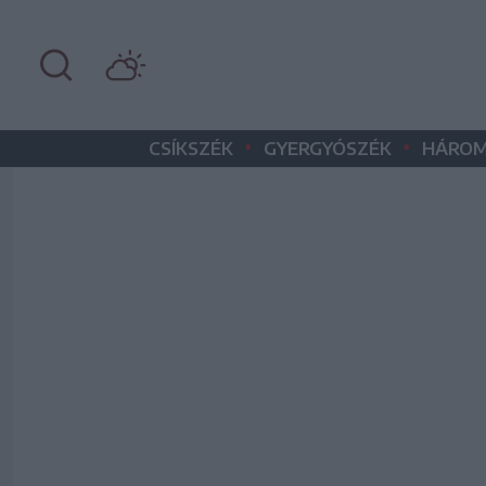
•
•
CSÍKSZÉK
GYERGYÓSZÉK
HÁROM