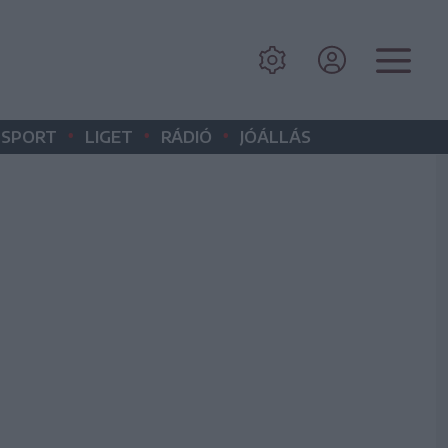
•
•
•
SPORT
LIGET
RÁDIÓ
JÓÁLLÁS