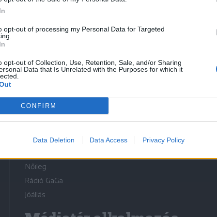
In
to opt-out of processing my Personal Data for Targeted
ing.
In
Médiatér
o opt-out of Collection, Use, Retention, Sale, and/or Sharing
ersonal Data that Is Unrelated with the Purposes for which it
lected.
Székely Sport
Out
Liget
CONFIRM
Krónika
Bihari Napló
Erdélyi Napló
Data Deletion
Data Access
Privacy Policy
Főtér
Nőileg
Rádió GaGa
Jóállás