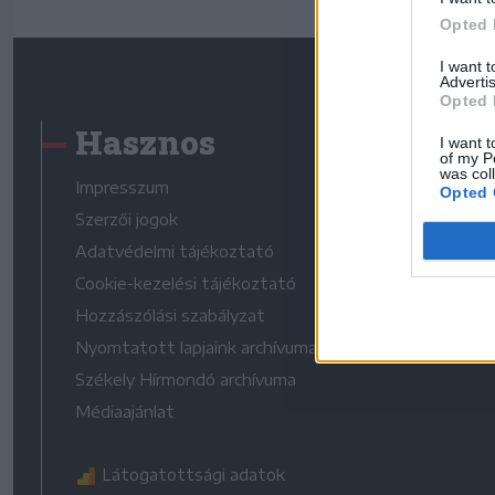
Opted 
I want 
Advertis
Opted 
Hasznos
I want t
of my P
was col
Impresszum
Opted 
Szerzői jogok
Adatvédelmi tájékoztató
Cookie-kezelési tájékoztató
Hozzászólási szabályzat
Nyomtatott lapjaink archívuma
Székely Hírmondó archívuma
Médiaajánlat
Látogatottsági adatok