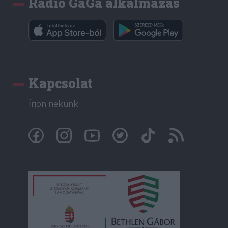
Rádió GaGa alkalmazás
Kapcsolat
Írjon nekünk