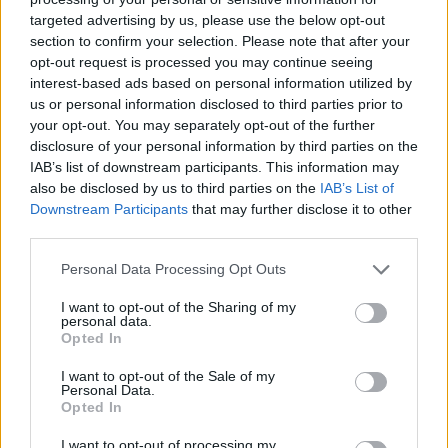
targeted advertising by us, please use the below opt-out
section to confirm your selection. Please note that after your
Hasznos
opt-out request is processed you may continue seeing
interest-based ads based on personal information utilized by
Impresszum
us or personal information disclosed to third parties prior to
your opt-out. You may separately opt-out of the further
Szerzői jogok
disclosure of your personal information by third parties on the
Adatvédelmi tájékoztató
IAB’s list of downstream participants. This information may
Cookie-kezelési tájékoztató
also be disclosed by us to third parties on the
IAB’s List of
Downstream Participants
that may further disclose it to other
Hozzászólási szabályzat
third parties.
Nyomtatott lapjaink archívuma
Székely Hírmondó archívuma
Personal Data Processing Opt Outs
Médiaajánlat
I want to opt-out of the Sharing of my
personal data.
Opted In
Látogatottsági adatok
I want to opt-out of the Sale of my
Personal Data.
Sütibeállítások
Opted In
I want to opt-out of processing my