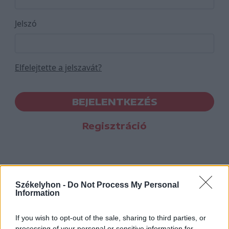
Jelszó
Elfelejtette a jelszavát?
BEJELENTKEZÉS
Regisztráció
Székelyhon -
Do Not Process My Personal
Information
If you wish to opt-out of the sale, sharing to third parties, or
processing of your personal or sensitive information for