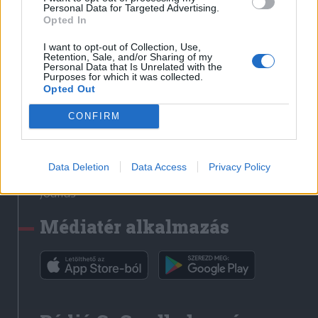
Médiatér
Personal Data for Targeted Advertising.
Opted In
Székely Sport
I want to opt-out of Collection, Use,
Liget
Retention, Sale, and/or Sharing of my
Personal Data that Is Unrelated with the
Krónika
Purposes for which it was collected.
Opted Out
Bihari Napló
Erdélyi Napló
CONFIRM
Főtér
Nőileg
Data Deletion
Data Access
Privacy Policy
Rádió GaGa
Jóállás
Médiatér alkalmazás