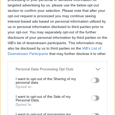
targeted advertising by us, please use the below opt-out
section to confirm your selection. Please note that after your
Hasznos
opt-out request is processed you may continue seeing
interest-based ads based on personal information utilized by
Impresszum
us or personal information disclosed to third parties prior to
your opt-out. You may separately opt-out of the further
Szerzői jogok
disclosure of your personal information by third parties on the
Adatvédelmi tájékoztató
IAB’s list of downstream participants. This information may
Cookie-kezelési tájékoztató
also be disclosed by us to third parties on the
IAB’s List of
Downstream Participants
that may further disclose it to other
Hozzászólási szabályzat
third parties.
Nyomtatott lapjaink archívuma
Székely Hírmondó archívuma
Personal Data Processing Opt Outs
Médiaajánlat
I want to opt-out of the Sharing of my
personal data.
Opted In
Látogatottsági adatok
I want to opt-out of the Sale of my
Personal Data.
Sütibeállítások
Opted In
I want to opt-out of processing my