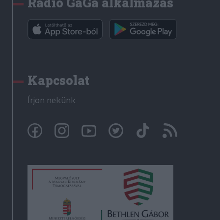
Rádió GaGa alkalmazás
Kapcsolat
Írjon nekünk