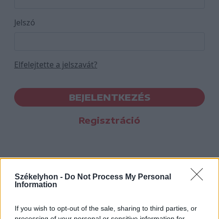
Jelszó
Elfelejtette a jelszavát?
BEJELENTKEZÉS
Regisztráció
Székelyhon -
Do Not Process My Personal
Information
If you wish to opt-out of the sale, sharing to third parties, or
processing of your personal or sensitive information for