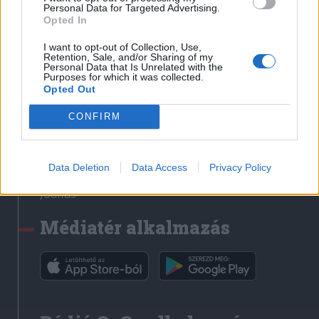
Médiatér
Personal Data for Targeted Advertising.
Opted In
Székely Sport
I want to opt-out of Collection, Use,
Liget
Retention, Sale, and/or Sharing of my
Personal Data that Is Unrelated with the
Krónika
Purposes for which it was collected.
Opted Out
Bihari Napló
Erdélyi Napló
CONFIRM
Főtér
Nőileg
Data Deletion
Data Access
Privacy Policy
Rádió GaGa
Jóállás
Médiatér alkalmazás