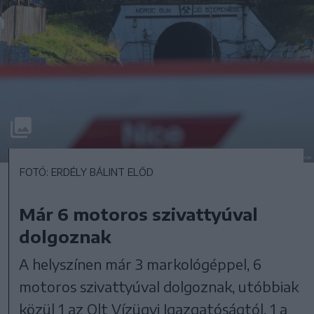
FOTÓ: ERDÉLY BÁLINT ELŐD
Már 6 motoros szivattyúval
dolgoznak
A helyszínen már 3 markológéppel, 6
motoros szivattyúval dolgoznak, utóbbiak
közül 1 az Olt Vízügyi Igazgatóságtól, 1 a