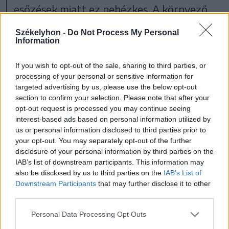
esőzések miatt ez nehézkes. A környező
megyék katasztrófavédelmi
Székelyhon -
Do Not Process My Personal
felügyelőségeitől további nagy
Information
teljesítményű szivattyúkat kértek, hogy
If you wish to opt-out of the sale, sharing to third parties, or
teljesen el tudják terelni a patak folyását,
processing of your personal or sensitive information for
targeted advertising by us, please use the below opt-out
és el tudják helyezni a fóliát egy 30–40
section to confirm your selection. Please note that after your
méteres szakaszon – tájékoztatott az
opt-out request is processed you may continue seeing
interest-based ads based on personal information utilized by
aktuális helyzetről a prefektusi hivatal
us or personal information disclosed to third parties prior to
szóvivője.
your opt-out. You may separately opt-out of the further
disclosure of your personal information by third parties on the
IAB’s list of downstream participants. This information may
also be disclosed by us to third parties on the
IAB’s List of
Downstream Participants
that may further disclose it to other
third parties.
Personal Data Processing Opt Outs