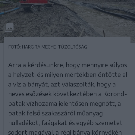
FOTÓ: HARGITA MEGYEI TŰZOLTÓSÁG
Arra a kérdésünkre, hogy mennyire súlyos
a helyzet, és milyen mértékben öntötte el
a víz a bányát, azt válaszolták, hogy a
heves esőzések következtében a Korond-
patak vízhozama jelentősen megnőtt, a
patak felső szakaszáról műanyag
hulladékot, faágakat és egyéb szemetet
sodort magával, a régi bánya környékén