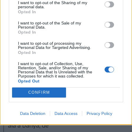
I want to opt-out of the Sharing of my
personal data.
Opted In
I want to opt-out of the Sale of my
Personal Data.
Opted In
I want to opt-out of processing my
Personal Data for Targeted Advertising.
Opted In
FOTÓ: ERDÉLY BÁLINT ELŐD
I want to opt-out of Collection, Use,
Retention, Sale, and/or Sharing of my
Personal Data that Is Unrelated with the
Mindenhonnan jön a víz
Purposes for which it was collected.
Opted Out
Úgy értesült, hogy rengeteg víz folyt be a
CONFIRM
bányába, de hogy pontosan mennyi, azt
nem tudja. Elsődleges fontosságú most a
Data Deletion
Data Access
Privacy Policy
víz kiszivattyúzása, hogy ne kerüljön víz
alá a bánya, de