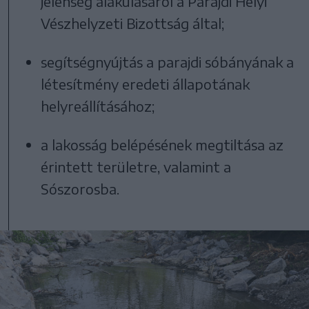
jelenség alakulásáról a Parajdi Helyi
Vészhelyzeti Bizottság által;
segítségnyújtás a parajdi sóbányának a
létesítmény eredeti állapotának
helyreállításához;
a lakosság belépésének megtiltása az
érintett területre, valamint a
Sószorosba.