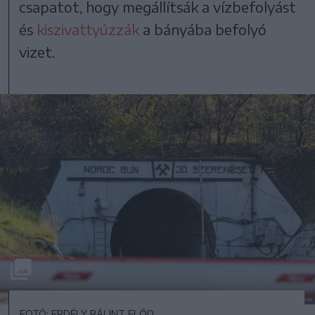
csapatot, hogy megállítsák a vízbefolyást
és
kiszivattyúzzák
a bányába befolyó
vizet.
FOTÓ: ERDÉLY BÁLINT ELŐD