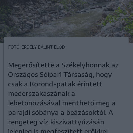
FOTÓ: ERDÉLY BÁLINT ELŐD
Megerősítette a Székelyhonnak az
Országos Sóipari Társaság, hogy
csak a Korond-patak érintett
mederszakaszának a
lebetonozásával menthető meg a
parajdi sóbánya a beázásoktól. A
rengeteg víz kiszivattyúzásán
jelenleg is megfeszített erőkkel