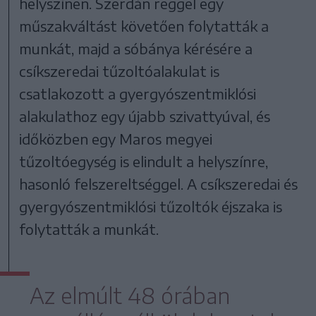
helyszínen. Szerdán reggel egy
műszakváltást követően folytatták a
munkát, majd a sóbánya kérésére a
csíkszeredai tűzoltóalakulat is
csatlakozott a gyergyószentmiklósi
alakulathoz egy újabb szivattyúval, és
időközben egy Maros megyei
tűzoltóegység is elindult a helyszínre,
hasonló felszereltséggel. A csíkszeredai és
gyergyószentmiklósi tűzoltók éjszaka is
folytatták a munkát.
Az elmúlt 48 órában