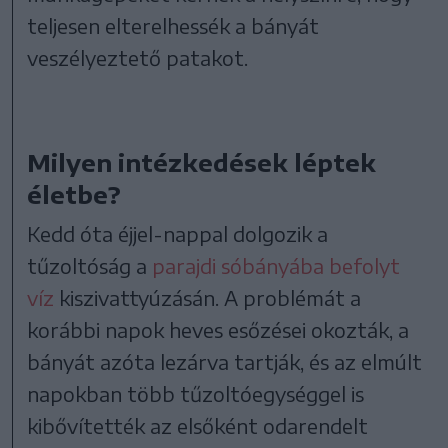
teljesen elterelhessék a bányát
veszélyeztető patakot.
Milyen intézkedések léptek
életbe?
Kedd óta éjjel-nappal dolgozik a
tűzoltóság a
parajdi sóbányába befolyt
víz
kiszivattyúzásán. A problémát a
korábbi napok heves esőzései okozták, a
bányát azóta lezárva tartják, és az elmúlt
napokban több tűzoltóegységgel is
kibővítették az elsőként odarendelt