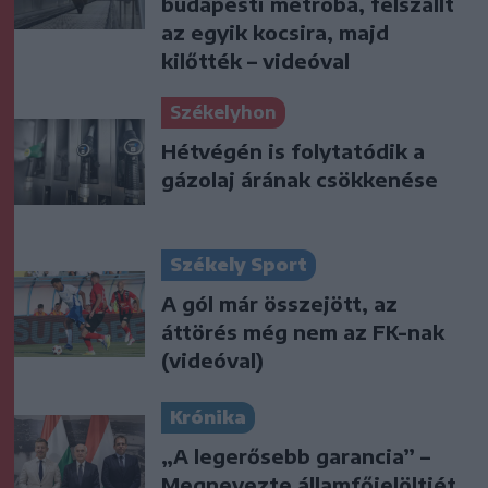
budapesti metróba, felszállt
az egyik kocsira, majd
kilőtték – videóval
Székelyhon
Hétvégén is folytatódik a
gázolaj árának csökkenése
Székely Sport
A gól már összejött, az
áttörés még nem az FK-nak
(videóval)
Krónika
„A legerősebb garancia” –
Megnevezte államfőjelöltjét