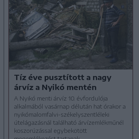
Tíz éve pusztított a nagy
árvíz a Nyikó mentén
A Nyikó menti árvíz 10. évfordulója
alkalmából vasárnap délután hat órakor a
nyikómalomfalvi-székelyszentléleki
útelágazásnál található árvízemlékműnél
koszorúzással egybekötött
megemlékezést tartanak.