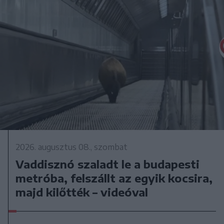
2026. augusztus 08., szombat
Vaddisznó szaladt le a budapesti
metróba, felszállt az egyik kocsira,
majd kilőtték – videóval