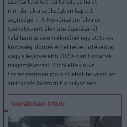
szertartásokat tartanak, és hálát
mondanak a szükségben kapott
segítségért. A Nyikómalomfalva és
Székelyszentlélek útelágazásánál
található árvízemlékműnél egy 2015-ös
közösségi döntés értelmében ötévente,
vagyis legközelebb 2020-ban tartanak
megemlékezést. Ettől eltekintve
természetesen ma is el lehet helyezni az
emlékezés koszorúit a helyszínen.
korábban írtuk