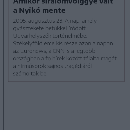
Amikor siralomvölggyé vált
a Nyikó mente
2005. augusztus 23. A nap, amely
gyászfekete betűkkel íródott
Udvarhelyszék történelmébe.
Székelyföld eme kis része azon a napon
az Euronews, a CNN, s a legtöbb
országban a fő hírek között tálalta magát,
a hírműsorok sajnos tragédiáról
számoltak be.