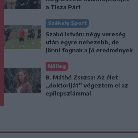
a Tisza Párt
Székely Sport
Szabó István: négy vereség
után egyre nehezebb, de
jönni fognak a jó eredmények
Nőileg
B. Máthé Zsuzsa: Az élet
„doktoriját” végeztem el az
epilepsziámmal