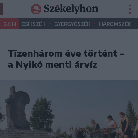
•
•
•
24H
CSÍKSZÉK
GYERGYÓSZÉK
HÁROMSZÉK
Tizenhárom éve történt –
a Nyikó menti árvíz