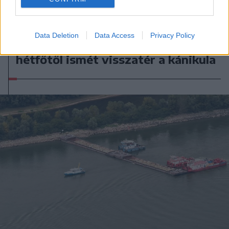
2026. augusztus 09., vasárnap
Data Deletion
Data Access
Privacy Policy
A hétvégi felszusszanás után
hétfőtől ismét visszatér a kánikula