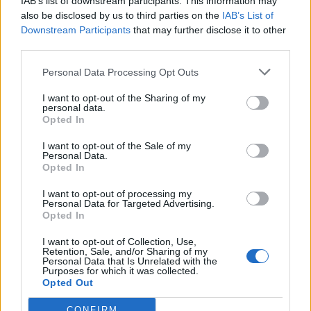
IAB’s list of downstream participants. This information may
also be disclosed by us to third parties on the
IAB’s List of
2026. augusztus 09., vasárnap
Downstream Participants
that may further disclose it to other
third parties.
Aratókalákával idézték fel a múltat
Csíkszentkirályon
Personal Data Processing Opt Outs
I want to opt-out of the Sharing of my
personal data.
Opted In
I want to opt-out of the Sale of my
Personal Data.
Opted In
I want to opt-out of processing my
Personal Data for Targeted Advertising.
Opted In
I want to opt-out of Collection, Use,
Retention, Sale, and/or Sharing of my
Personal Data that Is Unrelated with the
Purposes for which it was collected.
Opted Out
CONFIRM