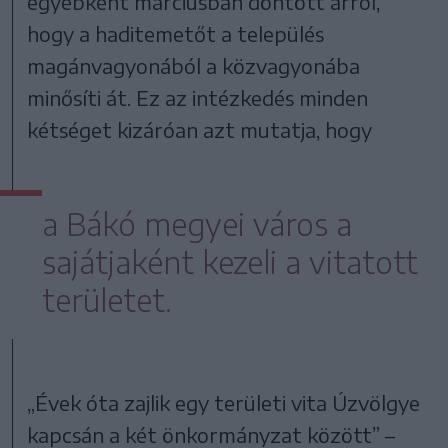
egyébként márciusban döntött arról,
hogy a haditemetőt a település
magánvagyonából a közvagyonába
minősíti át. Ez az intézkedés minden
kétséget kizáróan azt mutatja, hogy
a Bákó megyei város a
sajátjaként kezeli a vitatott
területet.
„Évek óta zajlik egy területi vita Úzvölgye
kapcsán a két önkormányzat között” –