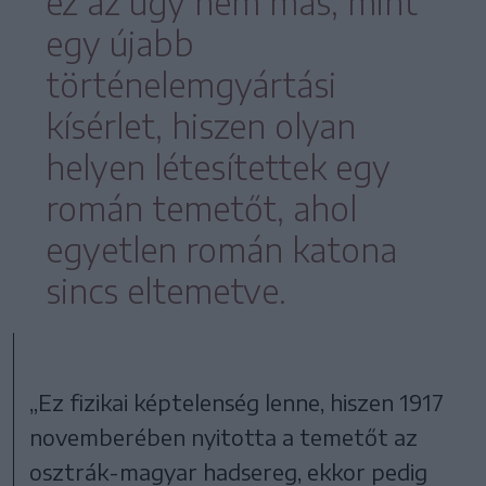
ez az ügy nem más, mint
egy újabb
történelemgyártási
kísérlet, hiszen olyan
helyen létesítettek egy
román temetőt, ahol
egyetlen román katona
sincs eltemetve.
„Ez fizikai képtelenség lenne, hiszen 1917
novemberében nyitotta a temetőt az
osztrák-magyar hadsereg, ekkor pedig