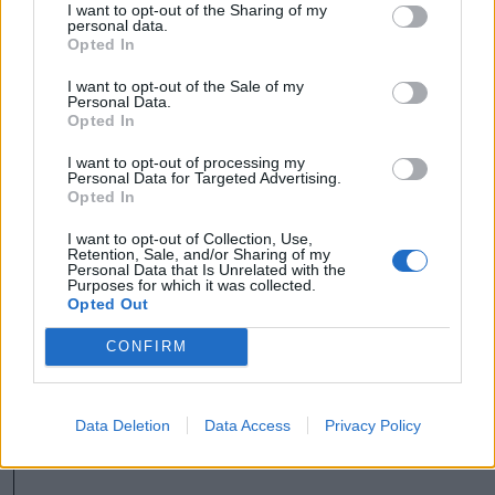
I want to opt-out of the Sharing of my
amellyel azt mutatják, hogy még a
personal data.
Opted In
halottainkat sem tisztelik. Ez egy nagyon
I want to opt-out of the Sale of my
aljas megoldás, hiszen ha annyira
Personal Data.
Opted In
szerettek volna egy román temetőt, meg
lehetett volna keresni a román katonák
I want to opt-out of processing my
Personal Data for Targeted Advertising.
sírjait, és ott létesíteni egyet ebből a
Opted In
pénzből. Illetve, ha civilizált módon
I want to opt-out of Collection, Use,
Retention, Sale, and/or Sharing of my
megkerestek volna, hogy szeretnének egy
Personal Data that Is Unrelated with the
Purposes for which it was collected.
román emlékművet állítani az úzvölgyi
Opted Out
temetőbe, mert a térségben harcoltak
CONFIRM
román katonák is, biztosan megtaláltuk
volna a módját” – fejtette ki a
Data Deletion
Data Access
Privacy Policy
polgármester.