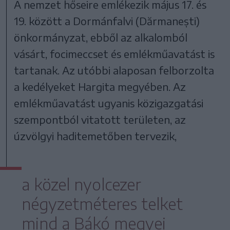
A nemzet hőseire emlékezik május 17. és
19. között a Dormánfalvi (Dărmanești)
önkormányzat, ebből az alkalomból
vásárt, focimeccset és emlékműavatást is
tartanak. Az utóbbi alaposan felborzolta
a kedélyeket Hargita megyében. Az
emlékműavatást ugyanis közigazgatási
szempontból vitatott területen, az
úzvölgyi haditemetőben tervezik,
a közel nyolcezer
négyzetméteres telket
mind a Bákó megyei