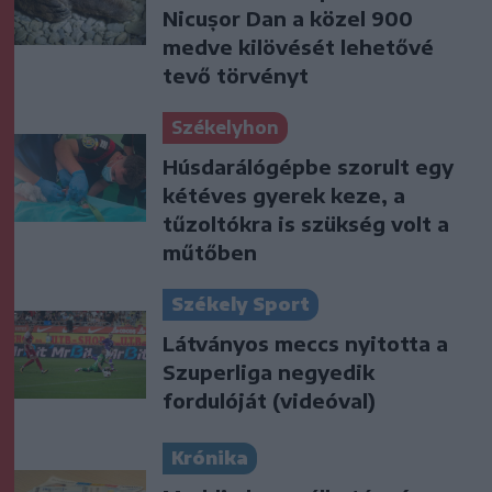
Nicușor Dan a közel 900
medve kilövését lehetővé
tevő törvényt
Székelyhon
Húsdarálógépbe szorult egy
kétéves gyerek keze, a
tűzoltókra is szükség volt a
műtőben
Székely Sport
Látványos meccs nyitotta a
Szuperliga negyedik
fordulóját (videóval)
Krónika