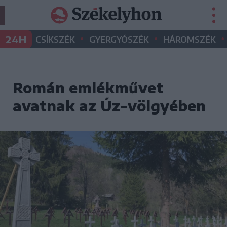
•
•
•
24H
CSÍKSZÉK
GYERGYÓSZÉK
HÁROMSZÉK
Román emlékművet
avatnak az Úz-völgyében