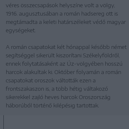
véres összecsapások helyszíne volt a völgy,
1916. augusztusában a román hadsereg ott is
megtámadta a keleti határszéleket védő magyar
egységeket.
A román csapatokat két hónappal később német
segítséggel sikerült kiszorítani Székelyföldről,
ennek folytatásaként az Úz-völgyében hosszú
harcok alakultak ki. Október folyamán a román
csapatokat oroszok váltották ezen a
frontszakaszon is, a több hétig váltakozó
sikerekkel zajló heves harcok Oroszország
háborúból történő kilépésig tartottak.