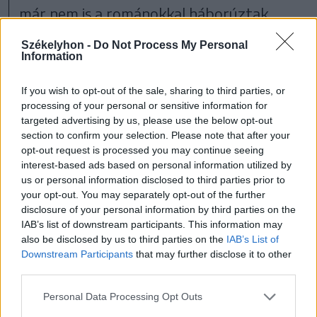
már nem is a románokkal háborúztak,
hiszen az oroszok leváltották őket a
Székelyhon -
Do Not Process My Personal
határon. Persze volt román temető is a
Information
közelben, de nem itt. Nyilvánvalóan
If you wish to opt-out of the sale, sharing to third parties, or
könnyebb volt egy kész, gondozott
processing of your personal or sensitive information for
targeted advertising by us, please use the below opt-out
temetőben kialakítani egy román
section to confirm your selection. Please note that after your
parcellát, mint egy teljesen újat létesíteni.
opt-out request is processed you may continue seeing
interest-based ads based on personal information utilized by
A kőkereszteket ráadásul egy olyan
us or personal information disclosed to third parties prior to
sétányon állították fel, ahol senki sincs
your opt-out. You may separately opt-out of the further
disclosure of your personal information by third parties on the
eltemetve. Úgy látjuk, az a szándékuk,
IAB’s list of downstream participants. This information may
hogy a tervezett ünnepséget mindenképp
also be disclosed by us to third parties on the
IAB’s List of
Downstream Participants
that may further disclose it to other
megtartják május 17-én. Ez azonban
third parties.
hivatalosan semmit sem jelent, csak egy
Personal Data Processing Opt Outs
szimbolikus borstörés az orrunk alá,