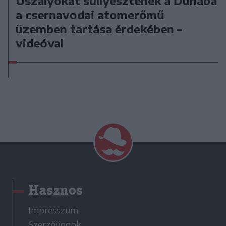
Uszályokat süllyesztenek a Dunába
a csernavodai atomerőmű
üzemben tartása érdekében –
videóval
Hasznos
Impresszum
Szerzői jogok