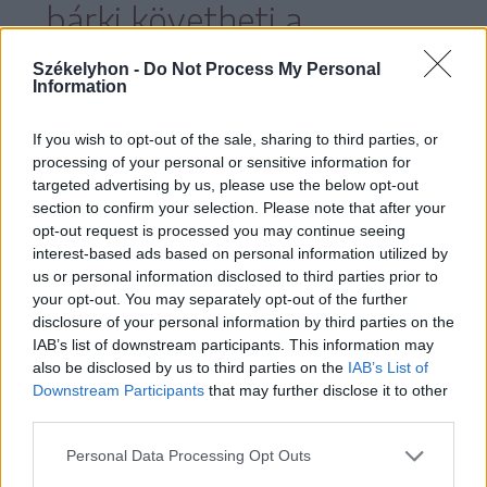
bárki követheti a
történések írott verzióját,
Székelyhon -
Do Not Process My Personal
Information
If you wish to opt-out of the sale, sharing to third parties, or
processing of your personal or sensitive information for
a házigazdák szerint azonban érdemes
targeted advertising by us, please use the below opt-out
kilátogatni az előadásokra, mert a távolról
section to confirm your selection. Please note that after your
opt-out request is processed you may continue seeing
érkező együtteseket csak ritkán látni
interest-based ads based on personal information utilized by
Háromszéken, együtt pedig alig-alig.
us or personal information disclosed to third parties prior to
your opt-out. You may separately opt-out of the further
disclosure of your personal information by third parties on the
Jegyek kaphatók a városi jegyirodában
IAB’s list of downstream participants. This information may
also be disclosed by us to third parties on the
IAB’s List of
mindegyik előadásra, de már csak
Downstream Participants
that may further disclose it to other
korlátozott számban, így résen kell
third parties.
lenniük az érdeklődőknek.
Personal Data Processing Opt Outs