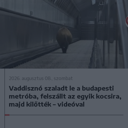
2026. augusztus 08., szombat
Vaddisznó szaladt le a budapesti
metróba, felszállt az egyik kocsira,
majd kilőtték – videóval