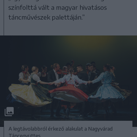
színfolttá vált a magyar hivatásos
táncművészek palettáján.”
A legtávolabbról érkező alakulat a Nagyvárad
Táncegyüttes