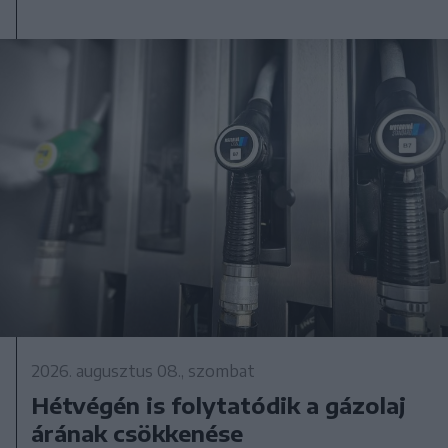
2026. augusztus 08., szombat
Hétvégén is folytatódik a gázolaj
árának csökkenése