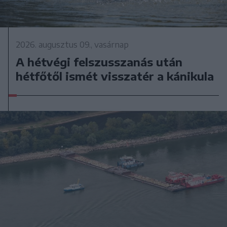
2026. augusztus 09., vasárnap
A hétvégi felszusszanás után
hétfőtől ismét visszatér a kánikula