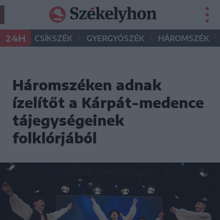
•
•
•
24H
CSÍKSZÉK
GYERGYÓSZÉK
HÁROMSZÉK
Háromszéken adnak
ízelítőt a Kárpát-medence
tájegységeinek
folklórjából