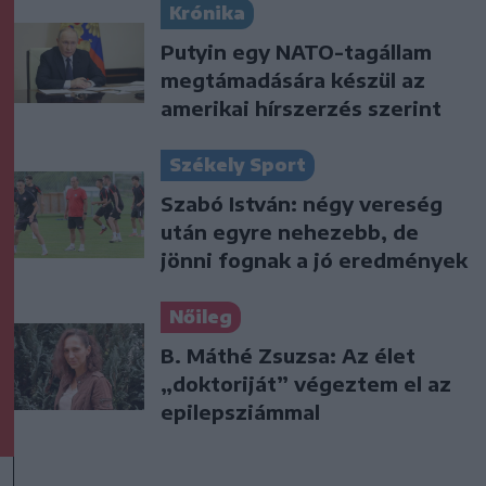
Krónika
Putyin egy NATO-tagállam
megtámadására készül az
amerikai hírszerzés szerint
Székely Sport
Szabó István: négy vereség
után egyre nehezebb, de
jönni fognak a jó eredmények
Nőileg
B. Máthé Zsuzsa: Az élet
„doktoriját” végeztem el az
epilepsziámmal