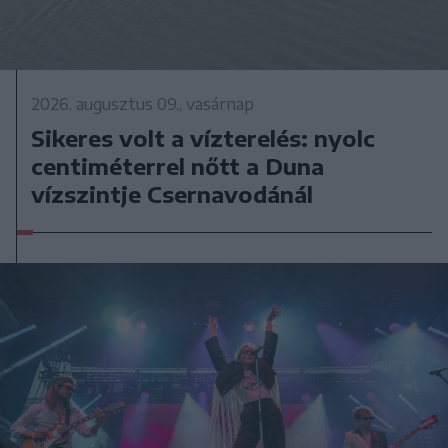
2026. augusztus 09., vasárnap
Sikeres volt a vízterelés: nyolc
centiméterrel nőtt a Duna
vízszintje Csernavodánál