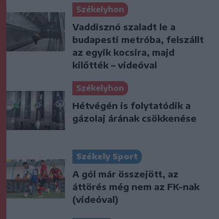
Székelyhon
Vaddisznó szaladt le a
budapesti metróba, felszállt
az egyik kocsira, majd
kilőtték – videóval
Székelyhon
Hétvégén is folytatódik a
gázolaj árának csökkenése
Székely Sport
A gól már összejött, az
áttörés még nem az FK-nak
(videóval)