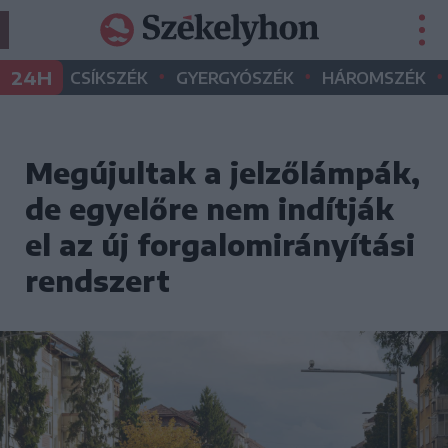
•
•
•
24H
CSÍKSZÉK
GYERGYÓSZÉK
HÁROMSZÉK
Megújultak a jelzőlámpák,
de egyelőre nem indítják
el az új forgalomirányítási
rendszert