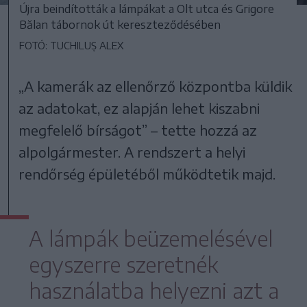
Újra beindították a lámpákat a Olt utca és Grigore
Bălan tábornok út kereszteződésében
FOTÓ: TUCHILUȘ ALEX
„A kamerák az ellenőrző központba küldik
az adatokat, ez alapján lehet kiszabni
megfelelő bírságot” – tette hozzá az
alpolgármester. A rendszert a helyi
rendőrség épületéből működtetik majd.
A lámpák beüzemelésével
egyszerre szeretnék
használatba helyezni azt a