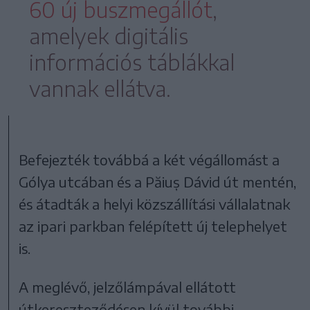
60 új buszmegállót
,
amelyek digitális
információs táblákkal
vannak ellátva.
Befejezték továbbá a két végállomást a
Gólya utcában és a Păiuș Dávid út mentén,
és átadták a helyi közszállítási vállalatnak
az ipari parkban felépített új telephelyet
is.
A meglévő, jelzőlámpával ellátott
útkereszteződésen kívül további