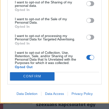
I want to opt-out of the Sharing of my
personal data.
Opted In
I want to opt-out of the Sale of my
Personal Data.
Opted In
I want to opt-out of processing my
Personal Data for Targeted Advertising.
szóljon hozzá!
Opted In
I want to opt-out of Collection, Use,
Retention, Sale, and/or Sharing of my
Personal Data that Is Unrelated with the
Purposes for which it was collected.
Ezek is érdekelhetik
Opted Out
CONFIRM
Székelyhon
Letartóztattak egy férfit, aki
Data Deletion
Data Access
Privacy Policy
hónapokon át létesített
szexuális kapcsolatot egy