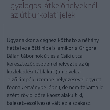
gyalogos-átkelőhelyeknél
az útburkolati jelek.
Ugyanakkor a céghez köthető a néhány
héttel ezelőtti hiba is, amikor a Grigore
Bălan tábornok út és a Csíki utca
kereszteződésében elhelyezte az új
közlekedési táblákat (amelyek a
jelzőlámpák üzembe helyezésével együtt
fognak érvénybe lépni), de nem takarta le,
ezért rövid időre káosz alakult ki,
balesetveszélyessé vált ez a szakasz.