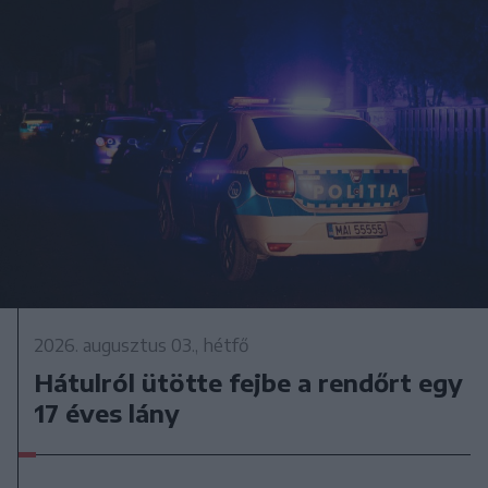
2026. augusztus 03., hétfő
Hátulról ütötte fejbe a rendőrt egy
17 éves lány