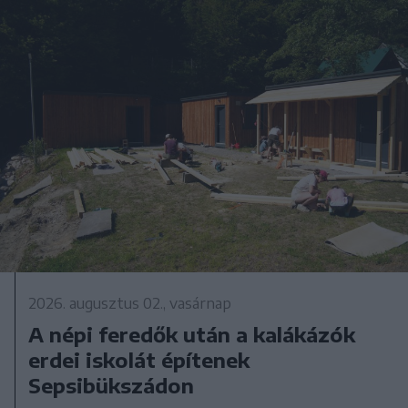
2026. augusztus 02., vasárnap
A népi feredők után a kalákázók
erdei iskolát építenek
Sepsibükszádon