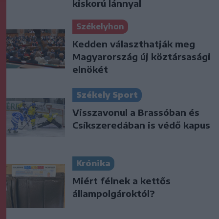
kiskorú lánnyal
Székelyhon
Kedden választhatják meg
Magyarország új köztársasági
elnökét
Székely Sport
Visszavonul a Brassóban és
Csíkszeredában is védő kapus
Krónika
Miért félnek a kettős
állampolgároktól?