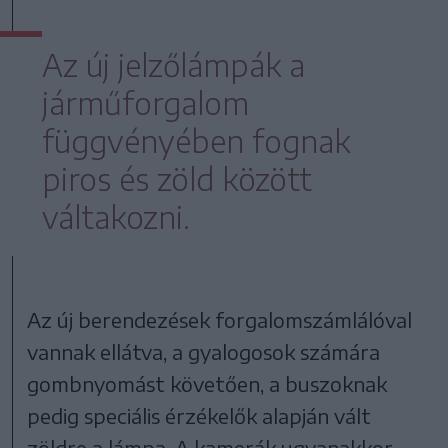
Az új jelzőlámpák a
járműforgalom
függvényében fognak
piros és zöld között
váltakozni.
Az új berendezések forgalomszámlálóval
vannak ellátva, a gyalogosok számára
gombnyomást követően, a buszoknak
pedig speciális érzékelők alapján vált
zöldre a lámpa. A kamerák ugyanakkor