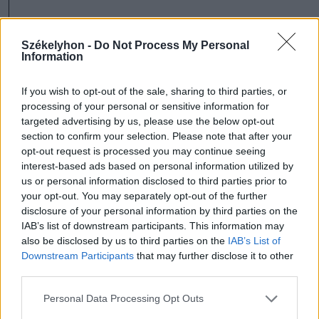
Gyár utca – Kós Károly utca
Székelyhon -
Do Not Process My Personal
Information
Vasile Goldiș utca – Kórház utca
If you wish to opt-out of the sale, sharing to third parties, or
Építők útja – Păiuș David hadnagy út
processing of your personal or sensitive information for
targeted advertising by us, please use the below opt-out
section to confirm your selection. Please note that after your
1918. december 1. út – Moto Velo
opt-out request is processed you may continue seeing
interest-based ads based on personal information utilized by
környéke.
us or personal information disclosed to third parties prior to
your opt-out. You may separately opt-out of the further
disclosure of your personal information by third parties on the
IAB’s list of downstream participants. This information may
Háromszék
Közlekedés
also be disclosed by us to third parties on the
IAB’s List of
Downstream Participants
that may further disclose it to other
Sepsiszentgyörgy
third parties.
Personal Data Processing Opt Outs