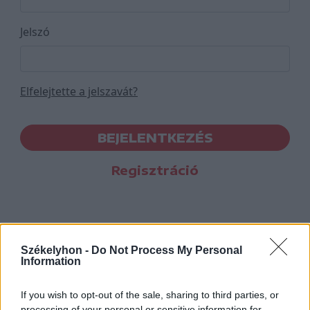
Jelszó
Elfelejtette a jelszavát?
BEJELENTKEZÉS
Regisztráció
Székelyhon -
Do Not Process My Personal
Information
If you wish to opt-out of the sale, sharing to third parties, or
processing of your personal or sensitive information for