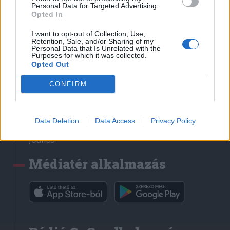
Médiatér
Personal Data for Targeted Advertising.
Opted In
Székely Sport
I want to opt-out of Collection, Use,
Liget
Retention, Sale, and/or Sharing of my
Personal Data that Is Unrelated with the
Krónika
Purposes for which it was collected.
Opted Out
Bihari Napló
Erdélyi Napló
CONFIRM
Főtér
Nőileg
Data Deletion
Data Access
Privacy Policy
Rádió GaGa
Jóállás
Médiatér alkalmazás