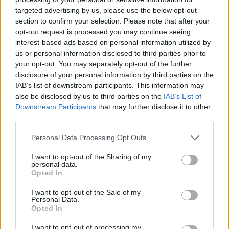
targeted advertising by us, please use the below opt-out
section to confirm your selection. Please note that after your
Hasznos
opt-out request is processed you may continue seeing
interest-based ads based on personal information utilized by
Impresszum
us or personal information disclosed to third parties prior to
your opt-out. You may separately opt-out of the further
Szerzői jogok
disclosure of your personal information by third parties on the
Adatvédelmi tájékoztató
IAB’s list of downstream participants. This information may
Cookie-kezelési tájékoztató
also be disclosed by us to third parties on the
IAB’s List of
Downstream Participants
that may further disclose it to other
Hozzászólási szabályzat
third parties.
Nyomtatott lapjaink archívuma
Székely Hírmondó archívuma
Personal Data Processing Opt Outs
Médiaajánlat
I want to opt-out of the Sharing of my
personal data.
Opted In
Látogatottsági adatok
I want to opt-out of the Sale of my
Personal Data.
Sütibeállítások
Opted In
I want to opt-out of processing my