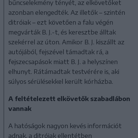
bűncselekmény tényét, az elkövetőket
azonban elengedték. Az illetők – szintén
ditróiak – ezt követően a falu végén
megvárták B. J.-t, és keresztbe álltak
szekérrel az úton. Amikor B. J. kiszállt az
autójából, fejszével támadtak rá, a
fejszecsapások miatt B. J. a helyszínen
elhunyt. Rátámadtak testvérére is, aki
súlyos sérülésekkel került kórházba.
A feltételezett elkövetők szabadlábon
vannak
A hatóságok nagyon kevés információt
adnak, a ditróiak ellentétben