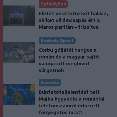
Székelyhon
Életét vesztette két halász,
akiket villámcsapás ért a
Maros partján – frissítve
Székely Sport
Corbu góljától hangos a
román és a magyar sajtó,
válogatott meghívót
sürgetnek
Krónika
Büntetőfeljelentést tett
Majka ügyvédje a romániai
telefonszámról érkezett
fenyegetés miatt