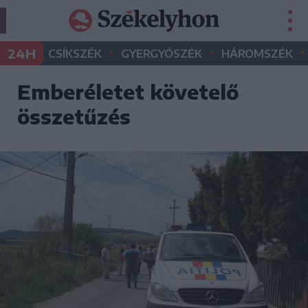
•
•
•
24H
CSÍKSZÉK
GYERGYÓSZÉK
HÁROMSZÉK
Emberéletet követelő
összetűzés