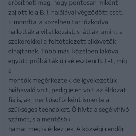
erősítheti meg, hogy pontosan miként
zajlott le a B. J. halálával végződött eset.
Elmondta, a közelben tartózkodva
hallották a vitatkozást, s látták, amint a
szekerekkel a feltételezett elkövetők
elhajtanak. Több más, közelben lakóval
együtt próbálták újraéleszteni B. J.-t, míg
a
mentők megérkeztek, de igyekezetük
hiábavaló volt, pedig jelen volt az áldozat
fia is, aki mentősofőrként ismerte a
szükséges teendőket. Ő hívta a segélyhívó
számot, s a mentősök
hamar meg is érkeztek. A községi rendőr