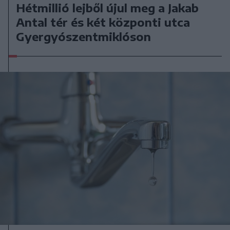
Hétmillió lejből újul meg a Jakab
Antal tér és két központi utca
Gyergyószentmiklóson