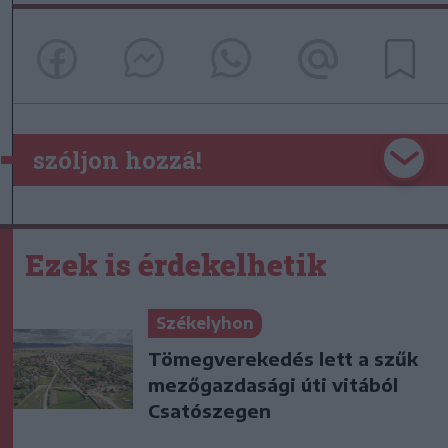
szóljon hozzá!
Ezek is érdekelhetik
Székelyhon
Tömegverekedés lett a szűk
mezőgazdasági úti vitából
Csatószegen