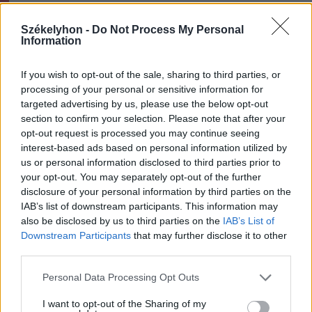
Székely Sport
Székelyhon -
Do Not Process My Personal
Information
Nagy pofonba szaladt belé a
Kolozsvári CFR, kikapott a
If you wish to opt-out of the sale, sharing to third parties, or
Győr és a Loki is
processing of your personal or sensitive information for
targeted advertising by us, please use the below opt-out
Nőileg
section to confirm your selection. Please note that after your
opt-out request is processed you may continue seeing
Sándor Ella: Na, indíts, s
interest-based ads based on personal information utilized by
menjünk!
us or personal information disclosed to third parties prior to
your opt-out. You may separately opt-out of the further
disclosure of your personal information by third parties on the
IAB’s list of downstream participants. This information may
also be disclosed by us to third parties on the
IAB’s List of
Downstream Participants
that may further disclose it to other
third parties.
Personal Data Processing Opt Outs
A rovat további cikkei
I want to opt-out of the Sharing of my