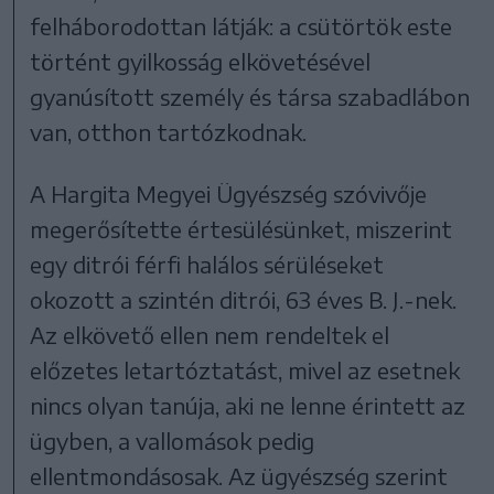
felháborodottan látják: a csütörtök este
történt gyilkosság elkövetésével
gyanúsított személy és társa szabadlábon
van, otthon tartózkodnak.
A Hargita Megyei Ügyészség szóvivője
megerősítette értesülésünket, miszerint
egy ditrói férfi halálos sérüléseket
okozott a szintén ditrói, 63 éves B. J.-nek.
Az elkövető ellen nem rendeltek el
előzetes letartóztatást, mivel az esetnek
nincs olyan tanúja, aki ne lenne érintett az
ügyben, a vallomások pedig
ellentmondásosak. Az ügyészség szerint