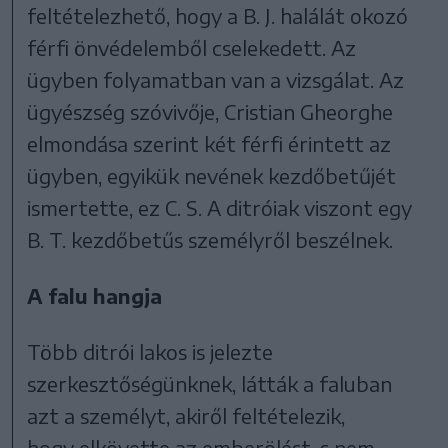
feltételezhető, hogy a B. J. halálát okozó
férfi önvédelemből cselekedett. Az
ügyben folyamatban van a vizsgálat. Az
ügyészség szóvivője, Cristian Gheorghe
elmondása szerint két férfi érintett az
ügyben, egyikük nevének kezdőbetűjét
ismertette, ez C. S. A ditróiak viszont egy
B. T. kezdőbetűs személyről beszélnek.
A falu hangja
Több ditrói lakos is jelezte
szerkesztőségünknek, látták a faluban
azt a személyt, akiről feltételezik,
hogy elkövette az emberölést, s nem