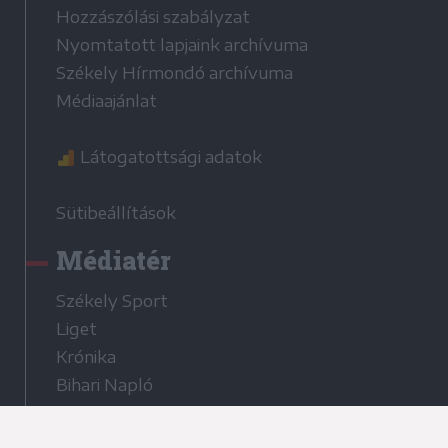
Hozzászólási szabályzat
Nyomtatott lapjaink archívuma
Székely Hírmondó archívuma
Médiaajánlat
Látogatottsági adatok
Sütibeállítások
Médiatér
Székely Sport
Liget
Krónika
Bihari Napló
Erdélyi Napló
Főtér