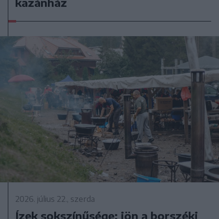
kazánház
2026. július 22., szerda
Ízek sokszínűsége: jön a borszéki