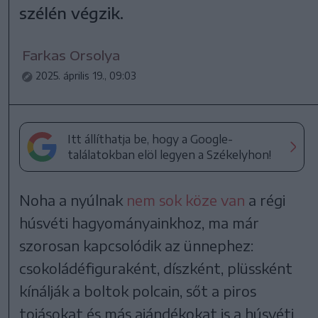
szélén végzik.
Farkas Orsolya
2025. április 19., 09:03
Itt állíthatja be, hogy a Google-
találatokban elöl legyen a Székelyhon!
Noha a nyúlnak
nem sok köze van
a régi
húsvéti hagyományainkhoz, ma már
szorosan kapcsolódik az ünnephez:
csokoládéfiguraként, díszként, plüssként
kínálják a boltok polcain, sőt a piros
tojásokat és más ajándékokat is a húsvéti