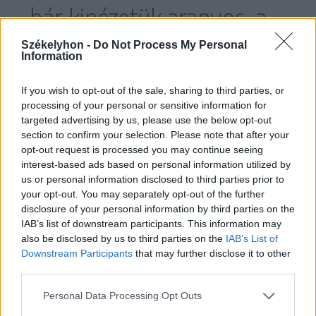
bár kinézetük aranyos, a
nyulak nem a gyerekek
Székelyhon -
Do Not Process My Personal
Information
játékhelyettesítői.
If you wish to opt-out of the sale, sharing to third parties, or
processing of your personal or sensitive information for
targeted advertising by us, please use the below opt-out
section to confirm your selection. Please note that after your
Nem kedvelik, ha kézbe veszik őket, félnek
opt-out request is processed you may continue seeing
a hirtelen mozdulatoktól és zajoktól, nem
interest-based ads based on personal information utilized by
us or personal information disclosed to third parties prior to
bírják a sok simogatást, szorongatást.
your opt-out. You may separately opt-out of the further
Könnyen megharaphatnak vagy
disclosure of your personal information by third parties on the
IAB’s list of downstream participants. This information may
megrúghatnak, ha stressz éri őket – ez
also be disclosed by us to third parties on the
IAB’s List of
egy kisgyermekes háztartásban sűrűn
Downstream Participants
that may further disclose it to other
third parties.
előfordulhat. A nyúl gondozása tehát
Personal Data Processing Opt Outs
alapvetően nem a gyerekek dolga, hanem