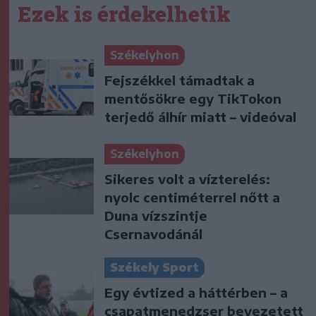
Ezek is érdekelhetik
Székelyhon
Fejszékkel támadtak a
mentősökre egy TikTokon
terjedő álhír miatt – videóval
Székelyhon
Sikeres volt a vízterelés:
nyolc centiméterrel nőtt a
Duna vízszintje
Csernavodánál
Székely Sport
Egy évtized a háttérben – a
csapatmenedzser bevezetett