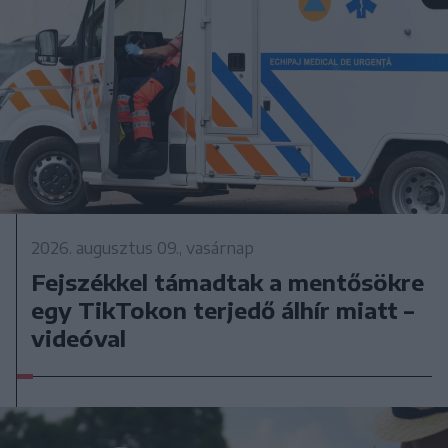
2026. augusztus 09., vasárnap
Fejszékkel támadtak a mentősökre
egy TikTokon terjedő álhír miatt –
videóval