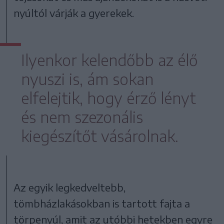
nyúltól várják a gyerekek.
Ilyenkor kelendőbb az élő
nyuszi is, ám sokan
elfelejtik, hogy érző lényt
és nem szezonális
kiegészítőt vásárolnak.
Az egyik legkedveltebb,
tömbházlakásokban is tartott fajta a
törpenyúl, amit az utóbbi hetekben egyre