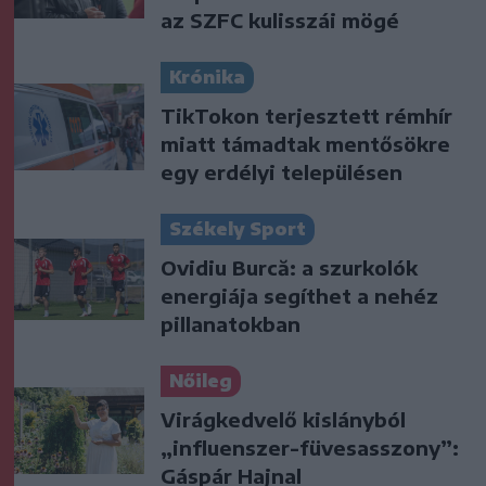
az SZFC kulisszái mögé
Krónika
TikTokon terjesztett rémhír
miatt támadtak mentősökre
egy erdélyi településen
Székely Sport
Ovidiu Burcă: a szurkolók
energiája segíthet a nehéz
pillanatokban
Nőileg
Virágkedvelő kislányból
„influenszer-füvesasszony”:
Gáspár Hajnal