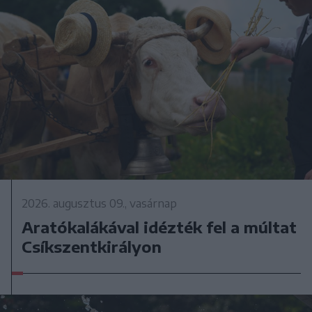
2026. augusztus 09., vasárnap
Aratókalákával idézték fel a múltat
Csíkszentkirályon