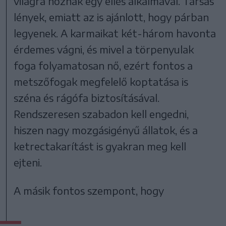
világra hoznak egy ellés alkalmával. Társas
lények, emiatt az is ajánlott, hogy párban
legyenek. A karmaikat két-három havonta
érdemes vágni, és mivel a törpenyulak
foga folyamatosan nő, ezért fontos a
metszőfogak megfelelő koptatása is
széna és rágófa biztosításával.
Rendszeresen szabadon kell engedni,
hiszen nagy mozgásigényű állatok, és a
ketrectakarítást is gyakran meg kell
ejteni.
A másik fontos szempont, hogy