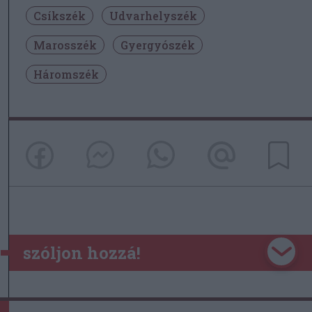
Csíkszék
Udvarhelyszék
Marosszék
Gyergyószék
Háromszék
szóljon hozzá!