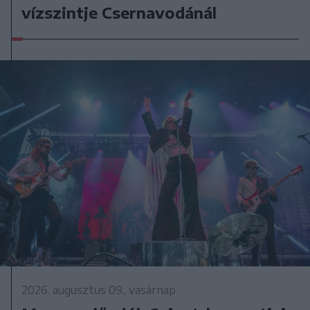
vízszintje Csernavodánál
2026. augusztus 09., vasárnap