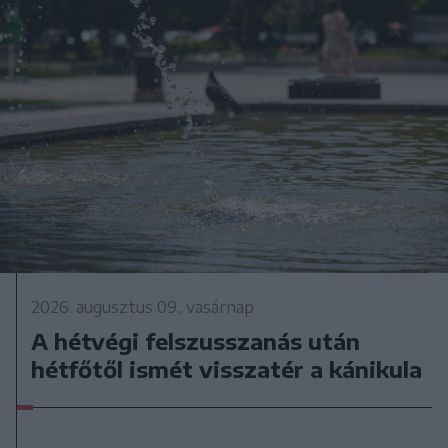
2026. augusztus 09., vasárnap
A hétvégi felszusszanás után
hétfőtől ismét visszatér a kánikula