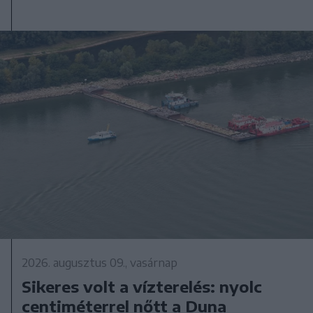
2026. augusztus 09., vasárnap
Sikeres volt a vízterelés: nyolc
centiméterrel nőtt a Duna