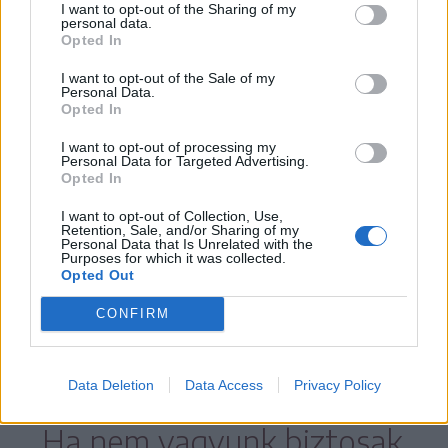
a szülőké, akiknek el kell dönteniük,
I want to opt-out of the Sharing of my
personal data.
vállalják-e a vele járó gondokat.
Opted In
I want to opt-out of the Sale of my
Personal Data.
Opted In
Az állatsimogató jó megoldás
I want to opt-out of processing my
Personal Data for Targeted Advertising.
Opted In
Keresgélésünk során nem találtunk olyan
alapítványt Romániában, amely
I want to opt-out of Collection, Use,
Retention, Sale, and/or Sharing of my
Personal Data that Is Unrelated with the
kifejezetten nyulak mentésével, menhely
Purposes for which it was collected.
Opted Out
működtetésével foglalkozna, de van
néhány olyan állatkert, ahol befogadják a
CONFIRM
segítségre szoruló tapsifüleseket.
Data Deletion
Data Access
Privacy Policy
Ha nem vagyunk biztosak