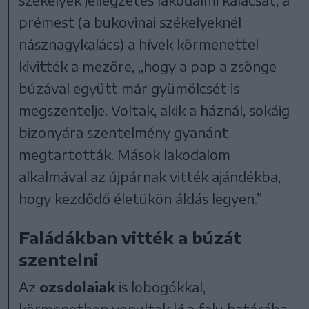
prémest (a bukovinai székelyeknél
násznagykalács) a hívek körmenettel
kivitték a mezőre, „hogy a pap a zsönge
búzával együtt már gyümölcsét is
megszentelje. Voltak, akik a háznál, sokáig
bizonyára szentelmény gyanánt
megtartották. Mások lakodalom
alkalmával az újpárnak vitték ajándékba,
hogy kezdődő életükön áldás legyen.”
Faládákban vitték a búzát
szentelni
Az
ozsdolaiak
is lobogókkal,
körmenetben vonultak ki a falu határába,