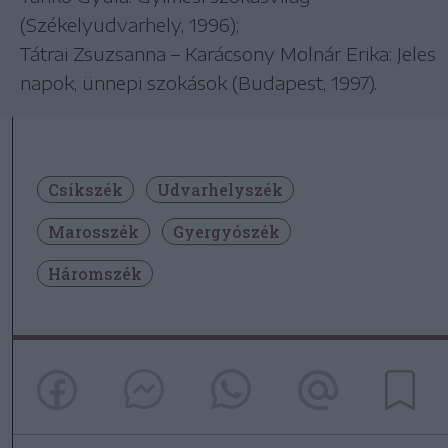
(Székelyudvarhely, 1996);
Tátrai Zsuzsanna – Karácsony Molnár Erika: Jeles
napok, ünnepi szokások (Budapest, 1997).
Csíkszék
Udvarhelyszék
Marosszék
Gyergyószék
Háromszék