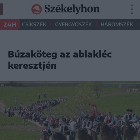
•
•
•
24H
CSÍKSZÉK
GYERGYÓSZÉK
HÁROMSZÉK
Búzaköteg az ablakléc
keresztjén