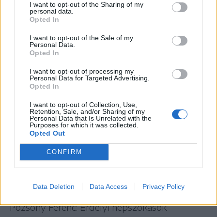
I want to opt-out of the Sharing of my
néprajzához (Sepsiszentgyörgy, 1942);
personal data.
Opted In
Barabás László: Forog az esztendő kereke.
Sóvidéki népszokások (Marosvásárhely, 1998);
I want to opt-out of the Sale of my
Personal Data.
Iancu Laura: Kalendáris szokások a moldvai
Opted In
Magyarfaluban (Budapest, 2011);
I want to opt-out of processing my
Personal Data for Targeted Advertising.
Magyar néprajz, VII. kötet (Budapest, 1990);
Opted In
Móser Zoltán: Névviseletek, I–VII. kötet
I want to opt-out of Collection, Use,
(Csíkszereda, 2008–2011);
Retention, Sale, and/or Sharing of my
Personal Data that Is Unrelated with the
Molnár V. József: Kalendárium. Az esztendő
Purposes for which it was collected.
Opted Out
körének szokásrendszere (Budapest, 1998);
Nyisztor Tinka: Hétköznapok és ünnepnapok. A
CONFIRM
moldvai magyarok táplálkozásának etnográfiája
(Budapest, 2007);
Data Deletion
Data Access
Privacy Policy
Pozsony Ferenc: Zabola (Budapest, 2002);
Pozsony Ferenc: Erdélyi népszokások