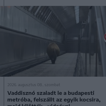
2026. augusztus 08., szombat
Vaddisznó szaladt le a budapesti
metróba, felszállt az egyik kocsira,
majd kilőtték – videóval