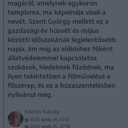
magáról, amelynek egykoron
temploma, ma kápolnája viseli a
nevét. Szent György mellett ez a
gazdasági év húsvét és május
közötti időszakának legjelentősebb
napja, ám míg az előbbihez főként
állatvédelemmel kapcsolatos
szokások, hiedelmek fűződnek, ma
ilyen tekintetben a fölművelésé a
főszerep, és ez a búzaszentelésben
nyilvánul meg.
Kocsis Károly
2023. április 25., 07:57
2023. április 25., 07:59