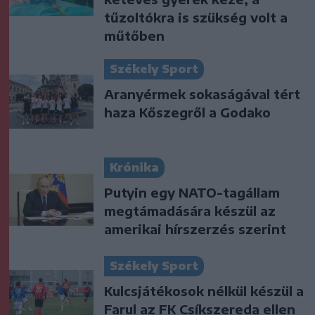
tűzoltókra is szükség volt a
műtőben
Székely Sport
Aranyérmek sokaságával tért
haza Kőszegről a Godako
Krónika
Putyin egy NATO-tagállam
megtámadására készül az
amerikai hírszerzés szerint
Székely Sport
Kulcsjátékosok nélkül készül a
Farul az FK Csíkszereda ellen