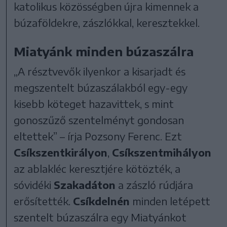
katolikus közösségben újra kimennek a
búzaföldekre, zászlókkal, keresztekkel.
Miatyánk minden búzaszálra
„A résztvevők ilyenkor a kisarjadt és
megszentelt búzaszálakból egy-egy
kisebb köteget hazavittek, s mint
gonoszűző szentelményt gondosan
eltettek” – írja Pozsony Ferenc. Ezt
Csíkszentkirályon
,
Csíkszentmihályon
az ablakléc keresztjére kötözték, a
sóvidéki
Szakadáton
a zászló rúdjára
erősítették.
Csíkdelnén
minden letépett
szentelt búzaszálra egy Miatyánkot