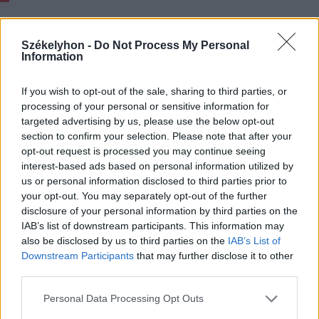
A jeles napokat taglaló ismeretterjesztő
sorozatunk fontosabb forrásmunkái:
Székelyhon -
Do Not Process My Personal
Information
Bálint Sándor: Ünnepi kalendárium (Budapest,
If you wish to opt-out of the sale, sharing to third parties, or
1977);
processing of your personal or sensitive information for
targeted advertising by us, please use the below opt-out
Bárth János: Jézus dicsértessék! A székelyvarsági
section to confirm your selection. Please note that after your
hegyi tanyák népének vallási hagyományai
opt-out request is processed you may continue seeing
interest-based ads based on personal information utilized by
(Kecskemét, 2006);
us or personal information disclosed to third parties prior to
Cseke Péter – Hála József szerk.: „A Homoród
your opt-out. You may separately opt-out of the further
füzes partján…” (Csíkszereda, 2000);
disclosure of your personal information by third parties on the
IAB’s list of downstream participants. This information may
Gyöngyössy Orsolya: Ozsdolai népszokások
also be disclosed by us to third parties on the
IAB’s List of
(Kecskemét, 2010);
Downstream Participants
that may further disclose it to other
István Lajos: Korond és környéke
third parties.
(Székelyudvarhely, 2009);
Personal Data Processing Opt Outs
Balázs Márton: Adatok Háromszék vármegye