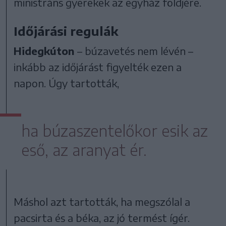
ministráns gyerekek az egyház földjére.
Időjárási regulák
Hidegkúton
– búzavetés nem lévén –
inkább az időjárást figyelték ezen a
napon. Úgy tartották,
ha búzaszentelőkor esik az
eső, az aranyat ér.
Máshol azt tartották, ha megszólal a
pacsirta és a béka, az jó termést ígér.