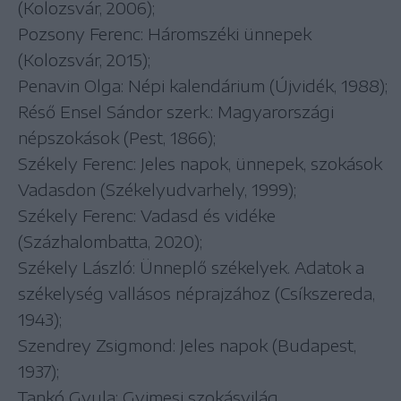
(Kolozsvár, 2006);
Pozsony Ferenc: Háromszéki ünnepek
(Kolozsvár, 2015);
Penavin Olga: Népi kalendárium (Újvidék, 1988);
Réső Ensel Sándor szerk.: Magyarországi
népszokások (Pest, 1866);
Székely Ferenc: Jeles napok, ünnepek, szokások
Vadasdon (Székelyudvarhely, 1999);
Székely Ferenc: Vadasd és vidéke
(Százhalombatta, 2020);
Székely László: Ünneplő székelyek. Adatok a
székelység vallásos néprajzához (Csíkszereda,
1943);
Szendrey Zsigmond: Jeles napok (Budapest,
1937);
Tankó Gyula: Gyimesi szokásvilág