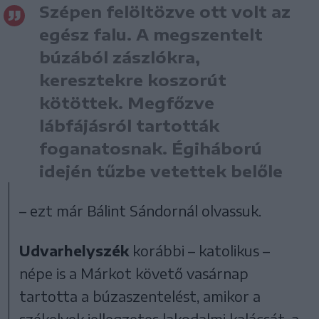
Szépen felöltözve ott volt az
egész falu. A megszentelt
búzából zászlókra,
keresztekre koszorút
kötöttek. Megfőzve
lábfájásról tartották
foganatosnak. Égiháború
idején tűzbe vetettek belőle
– ezt már Bálint Sándornál olvassuk.
Udvarhelyszék
korábbi – katolikus –
népe is a Márkot követő vasárnap
tartotta a búzaszentelést, amikor a
székelyek jellegzetes lakodalmi kalácsát, a