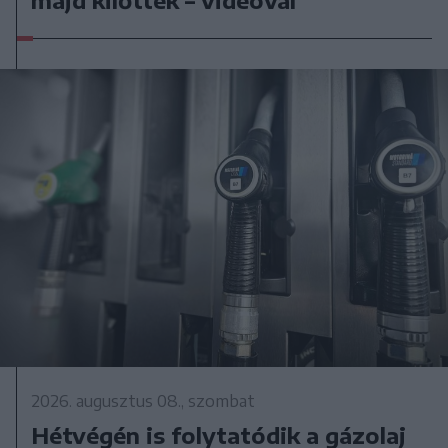
2026. augusztus 08., szombat
Hétvégén is folytatódik a gázolaj