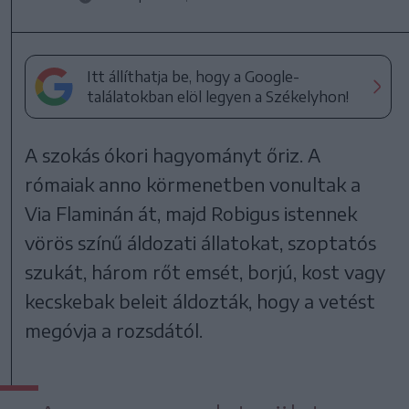
Itt állíthatja be, hogy a Google-
találatokban elöl legyen a Székelyhon!
A szokás ókori hagyományt őriz. A
rómaiak anno körmenetben vonultak a
Via Flaminán át, majd Robigus istennek
vörös színű áldozati állatokat, szoptatós
szukát, három rőt emsét, borjú, kost vagy
kecskebak beleit áldozták, hogy a vetést
megóvja a rozsdától.