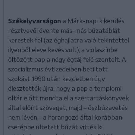
Székelyvarságon
a Márk-napi kikerülés
résztvevői évente más-más búzatáblát
kerestek fel (az éghajlatra való tekintettel
ilyenből eleve kevés volt), a violaszínbe
öltözött pap a négy égtáj felé szentelt. A
szocializmus évtizedeiben betiltott
szokást 1990 után kezdetben úgy
élesztették újra, hogy a pap a templomi
oltár előtt mondta el a szertartáskönyvek
által előírt szöveget, majd – őszbúzavetés
nem lévén – a harangozó által korábban
cserépbe ültetett búzát vitték ki