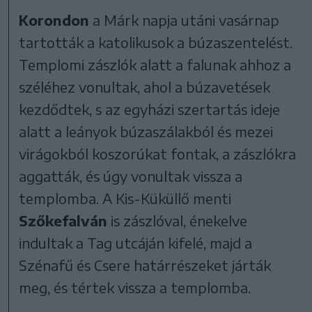
Korondon
a Márk napja utáni vasárnap
tartották a katolikusok a búzaszentelést.
Templomi zászlók alatt a falunak ahhoz a
széléhez vonultak, ahol a búzavetések
kezdődtek, s az egyházi szertartás ideje
alatt a leányok búzaszálakból és mezei
virágokból koszorúkat fontak, a zászlókra
aggatták, és úgy vonultak vissza a
templomba. A Kis-Küküllő menti
Szőkefalván
is zászlóval, énekelve
indultak a Tag utcáján kifelé, majd a
Szénafű és Csere határrészeket járták
meg, és tértek vissza a templomba.