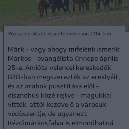
Búzaszentelés Csíkszentdomokoson 2014-ben
Márk – vagy ahogy mifelénk ismerik:
Márkos – evangélista ünnepe április
25-e. Amióta velencei kereskedők
828-ban megszerezték az ereklyéit,
és az arabok pusztítása elől –
disznóhús közé rejtve – magukkal
vitték, attól kezdve ő a városuk
védőszentje, de ugyanezt
Kézdimárkosfalva is elmondhatná