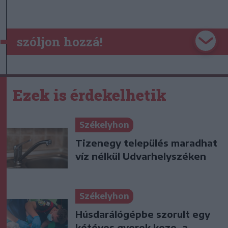
szóljon hozzá!
Ezek is érdekelhetik
Székelyhon
Tizenegy település maradhat
víz nélkül Udvarhelyszéken
Székelyhon
Húsdarálógépbe szorult egy
kétéves gyerek keze, a