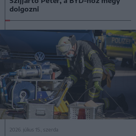
Szijjártó Péter, a BYD-hoz megy
dolgozni
2026. július 15., szerda