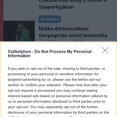
Szuperligában
Krónika
Majka életveszélyes
fenyegetés miatt lemondta
erdélyi koncertjét
Székelyhon -
Do Not Process My Personal
Székely Sport
Information
Ősszel új elnököt választ a
If you wish to opt-out of the sale, sharing to third parties, or
Hargita megyei
processing of your personal or sensitive information for
futballközösség
targeted advertising by us, please use the below opt-out
section to confirm your selection. Please note that after your
opt-out request is processed you may continue seeing
Nőileg
interest-based ads based on personal information utilized by
Sándor Ella: Na, indíts, s
us or personal information disclosed to third parties prior to
your opt-out. You may separately opt-out of the further
menjünk!
disclosure of your personal information by third parties on the