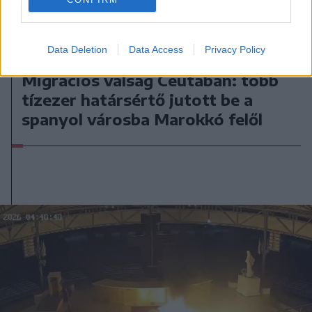
Data Deletion
Data Access
Privacy Policy
2026. július 31., péntek
Migrációs válság Ceutában: több
tízezer határsértő jutott be a
spanyol városba Marokkó felől