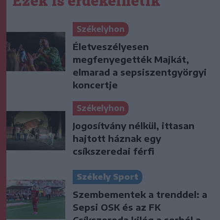
Ezek is érdekelhetik
Székelyhon
Életveszélyesen
megfenyegették Majkát,
elmarad a sepsiszentgyörgyi
koncertje
Székelyhon
Jogosítvány nélkül, ittasan
hajtott háznak egy
csíkszeredai férfi
Székely Sport
Szembementek a trenddel: a
Sepsi OSK és az FK
Csíkszereda kilóg a sorból a