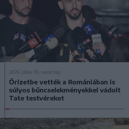
2026. július 19., vasárnap
Őrizetbe vették a Romániában is
súlyos bűncselekményekkel vádolt
Tate testvéreket