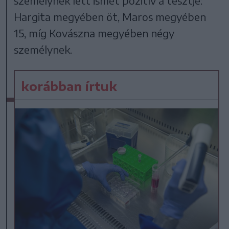
személynek lett ismét pozitív a tesztje:
Hargita megyében öt, Maros megyében
15, míg Kovászna megyében négy
személynek.
korábban írtuk