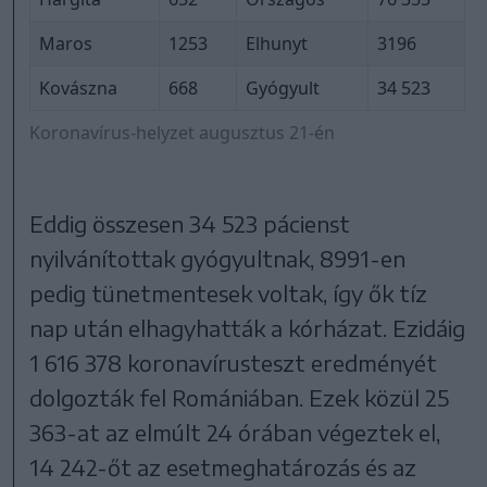
Maros
1253
Elhunyt
3196
Kovászna
668
Gyógyult
34 523
Koronavírus-helyzet augusztus 21-én
Eddig összesen 34 523 pácienst
nyilvánítottak gyógyultnak, 8991-en
pedig tünetmentesek voltak, így ők tíz
nap után elhagyhatták a kórházat. Ezidáig
1 616 378 koronavírusteszt eredményét
dolgozták fel Romániában. Ezek közül 25
363-at az elmúlt 24 órában végeztek el,
14 242-őt az esetmeghatározás és az