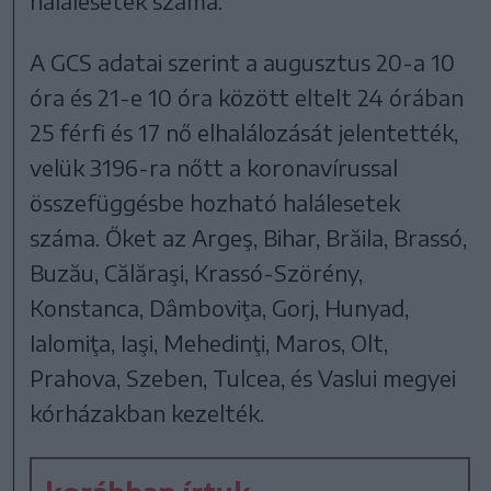
halálesetek száma.
A GCS adatai szerint a augusztus 20-a 10
óra és 21-e 10 óra között eltelt 24 órában
25 férfi és 17 nő elhalálozását jelentették,
velük 3196-ra nőtt a koronavírussal
összefüggésbe hozható halálesetek
száma. Őket az Argeş, Bihar, Brăila, Brassó,
Buzău, Călăraşi, Krassó-Szörény,
Konstanca, Dâmboviţa, Gorj, Hunyad,
Ialomiţa, Iaşi, Mehedinţi, Maros, Olt,
Prahova, Szeben, Tulcea, és Vaslui megyei
kórházakban kezelték.
korábban írtuk