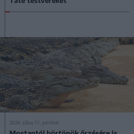
Tate testvéreket
2026. július 17., péntek
Mostantól börtönök őrzésére is