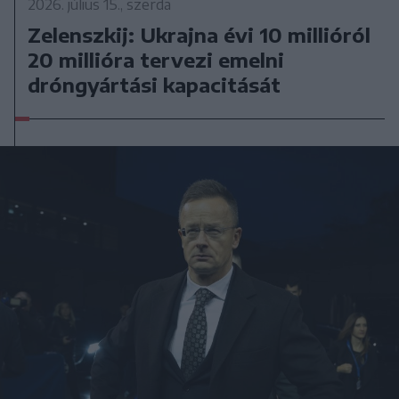
2026. július 15., szerda
Zelenszkij: Ukrajna évi 10 millióról
20 millióra tervezi emelni
dróngyártási kapacitását