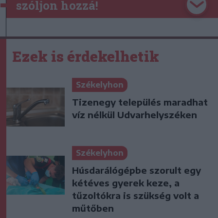
szóljon hozzá!
Ezek is érdekelhetik
Székelyhon
Tizenegy település maradhat
víz nélkül Udvarhelyszéken
Székelyhon
Húsdarálógépbe szorult egy
kétéves gyerek keze, a
tűzoltókra is szükség volt a
műtőben