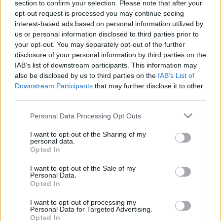
section to confirm your selection. Please note that after your
opt-out request is processed you may continue seeing
interest-based ads based on personal information utilized by
us or personal information disclosed to third parties prior to
your opt-out. You may separately opt-out of the further
disclosure of your personal information by third parties on the
IAB’s list of downstream participants. This information may
also be disclosed by us to third parties on the
IAB’s List of
Downstream Participants
that may further disclose it to other
third parties.
Personal Data Processing Opt Outs
2026. július 31., péntek
Migrációs válság Ceutában: több
I want to opt-out of the Sharing of my
personal data.
tízezer határsértő jutott be a
Opted In
spanyol városba Marokkó felől
I want to opt-out of the Sale of my
Personal Data.
Opted In
I want to opt-out of processing my
Personal Data for Targeted Advertising.
Opted In