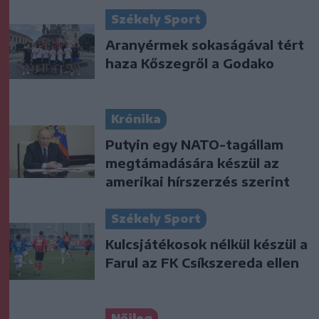
Székely Sport
Aranyérmek sokaságával tért
haza Kőszegről a Godako
Krónika
Putyin egy NATO-tagállam
megtámadására készül az
amerikai hírszerzés szerint
Székely Sport
Kulcsjátékosok nélkül készül a
Farul az FK Csíkszereda ellen
Nőileg