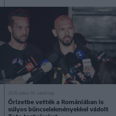
2026. július 19., vasárnap
Őrizetbe vették a Romániában is
súlyos bűncselekményekkel vádolt