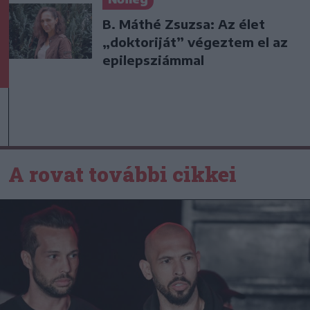
B. Máthé Zsuzsa: Az élet
„doktoriját” végeztem el az
epilepsziámmal
A rovat további cikkei