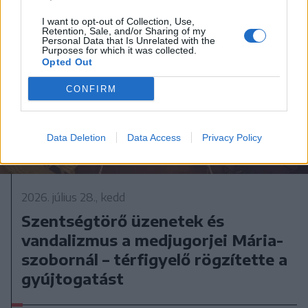
I want to opt-out of Collection, Use,
Retention, Sale, and/or Sharing of my
Personal Data that Is Unrelated with the
Purposes for which it was collected.
Opted Out
CONFIRM
Data Deletion
Data Access
Privacy Policy
2026. július 28., kedd
Szentségtörő üzenetek és
vandalizmus a medjugorjei Mária-
szobornál – térfigyelő rögzítette a
gyújtogatást