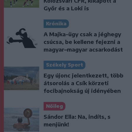
Kolozsvári CFR, kikapott a
Győr és a Loki is
Krónika
A Majka-ügy csak a jéghegy
csúcsa, be kellene fejezni a
magyar–magyar acsarkodást
Székely Sport
Egy újonc jelentkezett, több
átsorolás a Csík körzeti
focibajnokság új idényében
Nőileg
Sándor Ella: Na, indíts, s
menjünk!