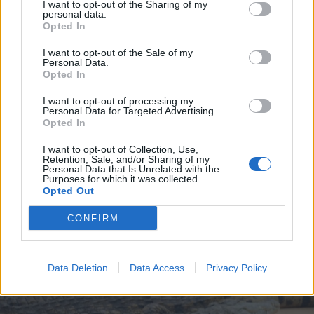
I want to opt-out of the Sharing of my
personal data.
Opted In
I want to opt-out of the Sale of my
Personal Data.
Opted In
I want to opt-out of processing my
Personal Data for Targeted Advertising.
Opted In
I want to opt-out of Collection, Use,
Retention, Sale, and/or Sharing of my
Personal Data that Is Unrelated with the
2026. július 19., vasárnap
Purposes for which it was collected.
Opted Out
Őrizetbe vették a Romániában is
CONFIRM
súlyos bűncselekményekkel vádolt
Tate testvéreket
Data Deletion
Data Access
Privacy Policy