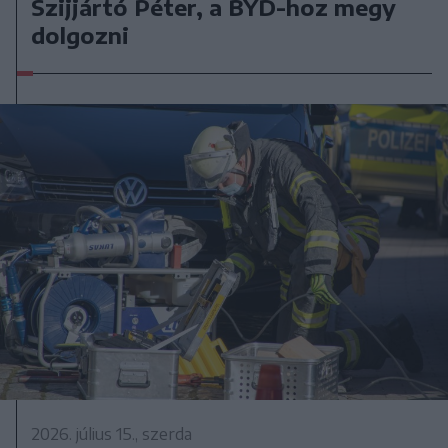
Szijjártó Péter, a BYD-hoz megy
dolgozni
2026. július 15., szerda