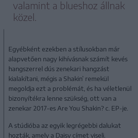
valamint a blueshoz állnak
közel.
Egyébként ezekben a stílusokban már
alapvetően nagy kihívásnak számít kevés
hangszerrel dús zenekari hangzást
kialakítani, mégis a Shakin’ remekül
megoldja ezt a problémát, és ha véletlenül
bizonyítékra lenne szükség, ott van a
zenekar 2017-es Are You Shakin? c. EP-je.
A stúdióba az egyik legrégebbi dalukat
hozták, amely a Daisy címet viseli.