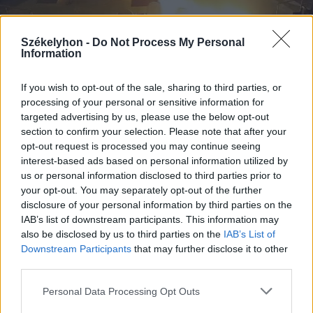
Székelyhon -
Do Not Process My Personal
Information
If you wish to opt-out of the sale, sharing to third parties, or
processing of your personal or sensitive information for
targeted advertising by us, please use the below opt-out
2026. július 28., kedd
section to confirm your selection. Please note that after your
opt-out request is processed you may continue seeing
Szentségtörő üzenetek és
interest-based ads based on personal information utilized by
vandalizmus a medjugorjei Mária-
us or personal information disclosed to third parties prior to
szobornál – térfigyelő rögzítette a
your opt-out. You may separately opt-out of the further
disclosure of your personal information by third parties on the
gyújtogatást
IAB’s list of downstream participants. This information may
also be disclosed by us to third parties on the
IAB’s List of
Downstream Participants
that may further disclose it to other
third parties.
Personal Data Processing Opt Outs