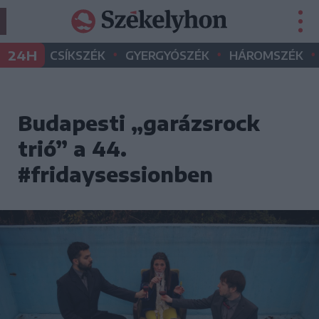
•
•
•
24H
CSÍKSZÉK
GYERGYÓSZÉK
HÁROMSZÉK
Budapesti „garázsrock
trió” a 44.
#fridaysessionben