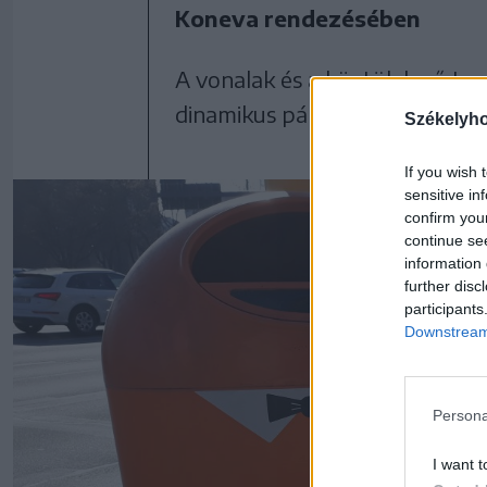
Koneva rendezésében
A vonalak és a köztük levő te
dinamikus párbeszéde.
Székelyh
If you wish 
sensitive in
confirm you
continue se
information 
further disc
participants
Downstream 
Persona
I want t