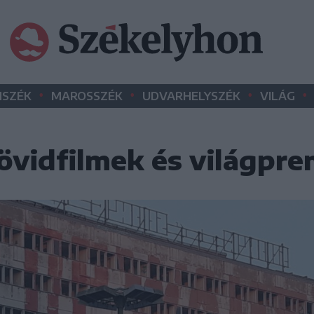
•
•
•
•
SZÉK
MAROSSZÉK
UDVARHELYSZÉK
VILÁG
rövidfilmek és világpr