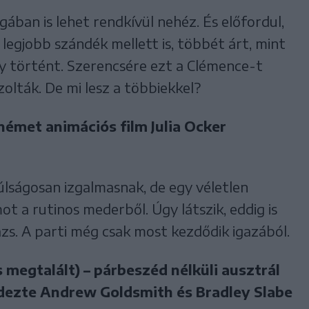
gában is lehet rendkívül nehéz. És előfordul,
 legjobb szándék mellett is, többét árt, mint
y történt. Szerencsére ezt a Clémence-t
zolták. De mi lesz a többiekkel?
német animációs film Julia Ocker
úlságosan izgalmasnak, de egy véletlen
t a rutinos mederből. Úgy látszik, eddig is
zs. A parti még csak most kezdődik igazából.
 megtalált) – párbeszéd nélküli ausztrál
ndezte Andrew Goldsmith és Bradley Slabe