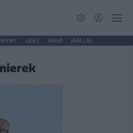
•
•
•
SPORT
LIGET
RÁDIÓ
JÓÁLLÁS
emierek