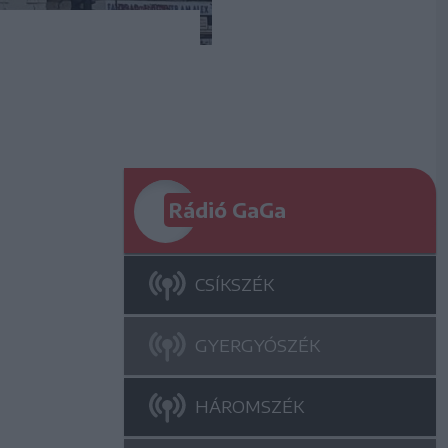
Rádió GaGa
CSÍKSZÉK
GYERGYÓSZÉK
HÁROMSZÉK