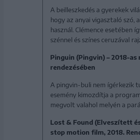
A beilleszkedés a gyerekek vilá
hogy az anyai vigasztaló szó, a
használ. Clémence esetében íg
szénnel és színes ceruzával raj
Pinguin (Pingvin) – 2018-as 
rendezésében
A pingvin-buli nem ígérkezik t
esemény kimozdítja a programo
megvolt valahol melyén a pará
Lost & Found (Elveszített és
stop motion film, 2018. Re