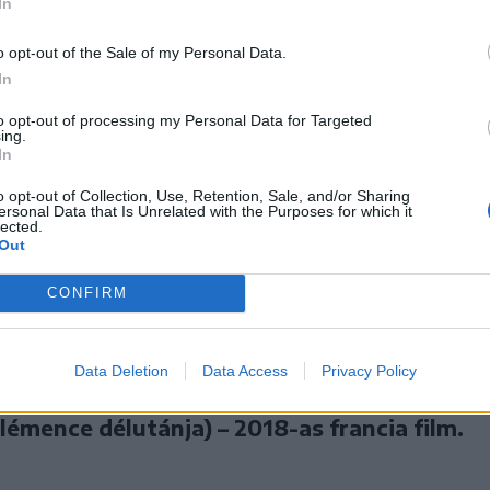
In
o opt-out of the Sale of my Personal Data.
In
to opt-out of processing my Personal Data for Targeted
ing.
In
o opt-out of Collection, Use, Retention, Sale, and/or Sharing
ersonal Data that Is Unrelated with the Purposes for which it
lected.
Out
CONFIRM
 a járókelőket. Csikk-komornyik
Data Deletion
Data Access
Privacy Policy
lémence délutánja) – 2018-as francia film.