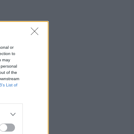
sonal or
ection to
ou may
 personal
out of the
 downstream
B’s List of