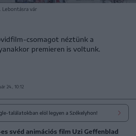
. Lebontásra vár
rövidfilm-csomagot néztünk a
yanakkor premieren is voltunk.
ár 24., 10:12
ogle-találatokban elöl legyen a Székelyhon!
-es svéd animációs film Uzi Geffenblad