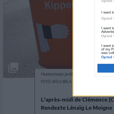
Opted 
I want t
Opted 
I want 
Advertis
Opted 
I want t
of my P
was col
Opted 
Humorosan próbálják a kukához csalni
FOTÓ: BÁCS BÉLA JÁNOS
L'après-midi de Clémence (C
Rendezte Lénaïg Le Moigne