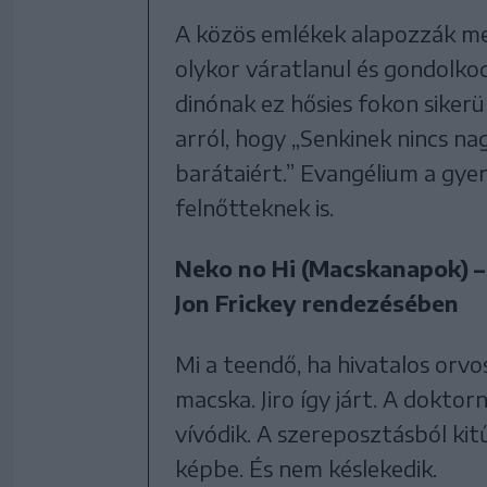
A közös emlékek alapozzák meg 
olykor váratlanul és gondolko
dinónak ez hősies fokon sikerül
arról, hogy „Senkinek nincs na
barátaiért.” Evangélium a gy
felnőtteknek is.
Neko no Hi (Macskanapok) –
Jon Frickey rendezésében
Mi a teendő, ha hivatalos orvosi
macska. Jiro így járt. A doktor
vívódik. A szereposztásból ki
képbe. És nem késlekedik.