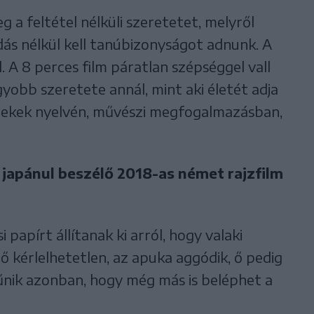
a feltétel nélküli szeretetet, melyről
dás nélkül kell tanúbizonyságot adnunk. A
. A 8 perces film páratlan szépséggel vall
gyobb szeretete annál, mint aki életét adja
erekek nyelvén, művészi megfogalmazásban,
 japánul beszélő 2018-as német rajzfilm
 papírt állítanak ki arról, hogy valaki
nő kérlelhetetlen, az apuka aggódik, ő pedig
tűnik azonban, hogy még más is beléphet a