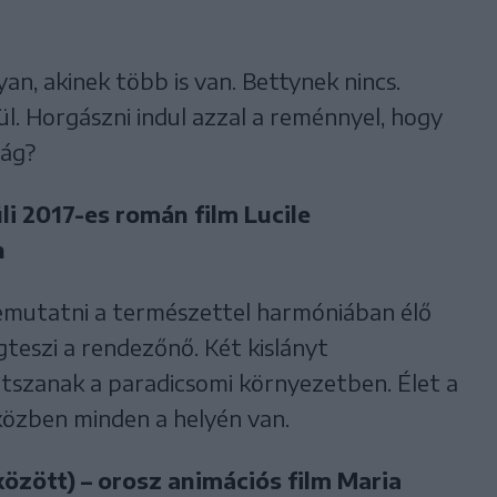
yan, akinek több is van. Bettynek nincs.
ül. Horgászni indul azzal a reménnyel, hogy
lág?
li 2017-es román film Lucile
n
mutatni a természettel harmóniában élő
eszi a rendezőnő. Két kislányt
tszanak a paradicsomi környezetben. Élet a
iközben minden a helyén van.
között) – orosz animációs film Maria