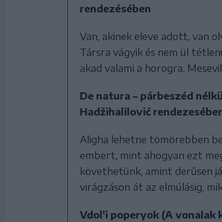
rendezésében
Van, akinek eleve adott, van ol
Társra vágyik és nem ül tétlen
akad valami a horogra. Mesevi
De natura – párbeszéd nélkü
Hadžihalilović rendezesébe
Aligha lehetne tömörebben be
embert, mint ahogyan ezt megt
követhetünk, amint derűsen já
virágzáson át az elmúlásig, m
Vdol'i poperyok (A vonalak 