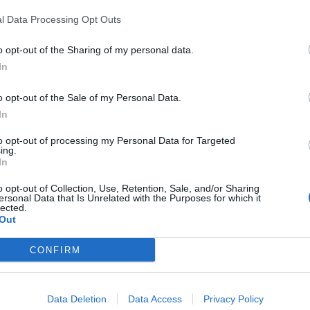
l Data Processing Opt Outs
o opt-out of the Sharing of my personal data.
In
o opt-out of the Sale of my Personal Data.
In
to opt-out of processing my Personal Data for Targeted
ing.
In
o opt-out of Collection, Use, Retention, Sale, and/or Sharing
ersonal Data that Is Unrelated with the Purposes for which it
lected.
kert Európán át a
Out
CONFIRM
 mindössze egyetlen
Data Deletion
Data Access
Privacy Policy
 átszeljék Európát.