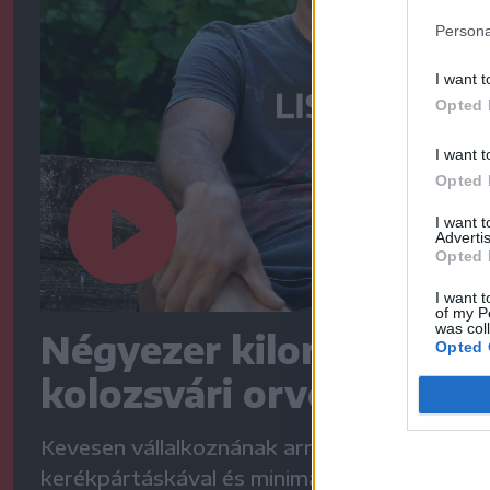
Persona
I want t
Opted 
I want t
Opted 
I want 
Advertis
Opted 
I want t
of my P
was col
Négyezer kilométert te
Opted 
kolozsvári orvos
Kevesen vállalkoznának arra, hogy egyedül,
kerékpártáskával és minimális felszereléssel