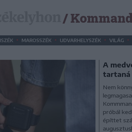
/ Komman
•
•
•
•
SZÉK
MAROSSZÉK
UDVARHELYSZÉK
VILÁG
A medvék
tartan
Nem könny
legmagasa
Kommmandó
próbál ked
építtet sz
augusztusb