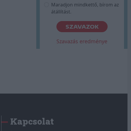
Maradjon mindkettő, bírom az
átállítást.
SZAVAZOK
Szavazás eredménye
Kapcsolat