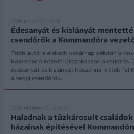
2024. január 29., hétfő
Édesanyát és kislányát mentették
csendőrök a Kommandóra vezető
Több autó is elakadt vasárnap délután a Ko
Kommandó közötti útszakaszon a csúszós út
édesanyát és kislányát hószánnal vittek fe
a hegyi csendőrök.
2023. október 20., péntek
Haladnak a tűzkárosult családok 
házainak építésével Kommandón