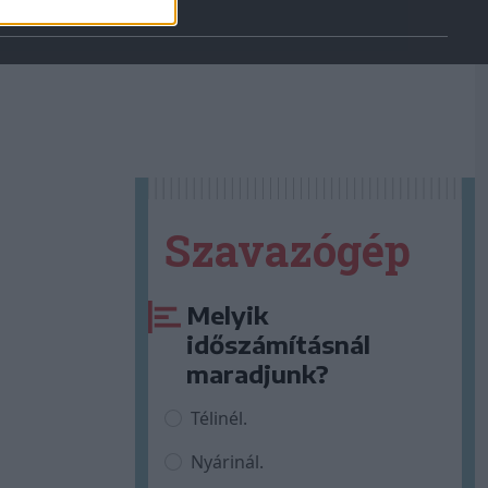
Szavazógép
Melyik
időszámításnál
maradjunk?
Télinél.
Nyárinál.