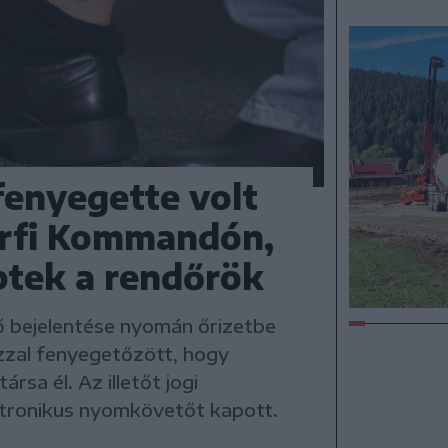
fenyegette volt
férfi Kommandón,
ptek a rendőrök
 bejelentése nyomán őrizetbe
azzal fenyegetőzött, hogy
ársa él. Az illetőt jogi
ektronikus nyomkövetőt kapott.