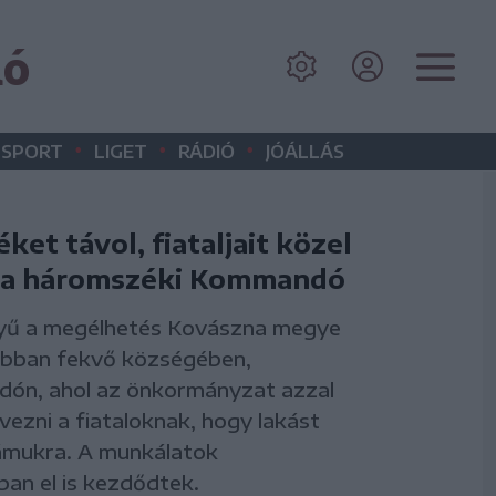
dó
•
•
•
SPORT
LIGET
RÁDIÓ
JÓÁLLÁS
et távol, fiataljait közel
á a háromszéki Kommandó
ű a megélhetés Kovászna megye
bban fekvő községében,
n, ahol az önkormányzat azzal
vezni a fiataloknak, hogy lakást
ámukra. A munkálatok
an el is kezdődtek.