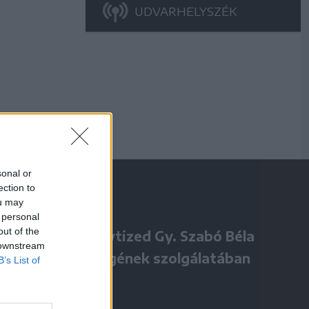
UDVARHELYSZÉK
sonal or
ection to
ou may
 personal
out of the
Négy évtized Gy. Szabó Béla
 downstream
örökségének szolgálatában
B’s List of