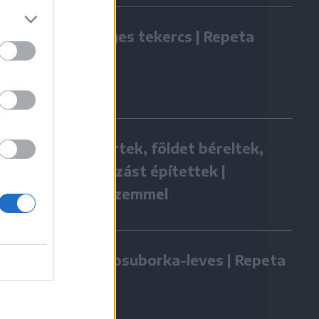
Zöldséges tekercs | Repeta
Hazatértek, földet béreltek,
vállalkozást építettek |
Gazdaszemmel
Kovászosuborka-leves | Repeta