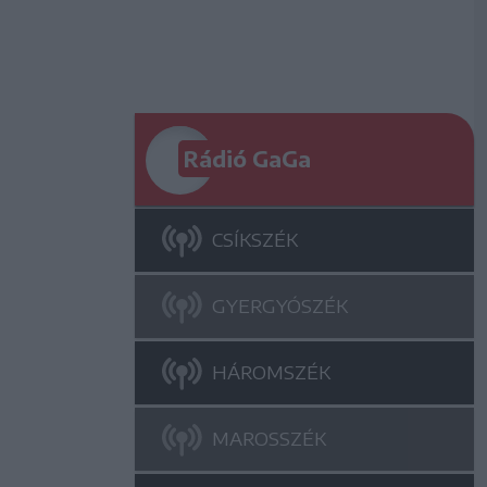
Rádió GaGa
CSÍKSZÉK
GYERGYÓSZÉK
HÁROMSZÉK
MAROSSZÉK