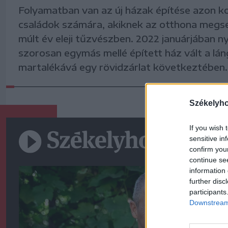
Folyamatban van az új házak építése azon 
családok számára, akiknek az otthona megs
múlt év eleji tűzvészben. 2022 januárjában ny
szorosan egymás mellé épített ház vált a lá
martalékává egy rövidzárlat következtében.
Székelyh
If you wish 
sensitive in
confirm you
continue se
information 
further disc
participants
Downstream 