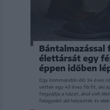
Bántalmazással 
élettársát egy 
éppen időben lé
Egy Kommandón élő 34 éves nő
vettek egy 43 éves férfit, aki 
felgyújtja a házat, ahol volt élett
felügyelet alá helyezték és el