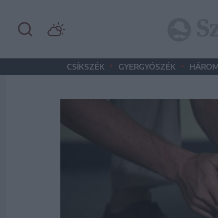
•
•
CSÍKSZÉK
GYERGYÓSZÉK
HÁROM