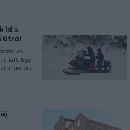
 ki a
 útról
vászna és
 miatt. Egy
l Kommandóra
új