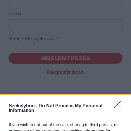
Jelszó
Elfelejtette a jelszavát?
BEJELENTKEZÉS
Regisztráció
Székelyhon -
Do Not Process My Personal
Information
If you wish to opt-out of the sale, sharing to third parties, or
processing of your personal or sensitive information for