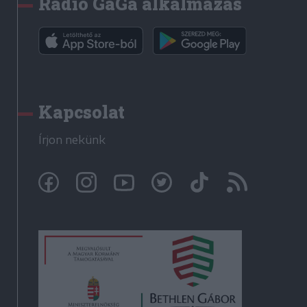
Rádió GaGa alkalmazás
Kapcsolat
Írjon nekünk