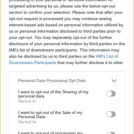
targeted advertising by us, please use the below opt-out
section to confirm your selection. Please note that after your
Hasznos
opt-out request is processed you may continue seeing
interest-based ads based on personal information utilized by
Impresszum
us or personal information disclosed to third parties prior to
your opt-out. You may separately opt-out of the further
Szerzői jogok
disclosure of your personal information by third parties on the
Adatvédelmi tájékoztató
IAB’s list of downstream participants. This information may
Cookie-kezelési tájékoztató
also be disclosed by us to third parties on the
IAB’s List of
Downstream Participants
that may further disclose it to other
Hozzászólási szabályzat
third parties.
Nyomtatott lapjaink archívuma
Székely Hírmondó archívuma
Personal Data Processing Opt Outs
Médiaajánlat
I want to opt-out of the Sharing of my
personal data.
Opted In
Látogatottsági adatok
I want to opt-out of the Sale of my
Personal Data.
Sütibeállítások
Opted In
I want to opt-out of processing my