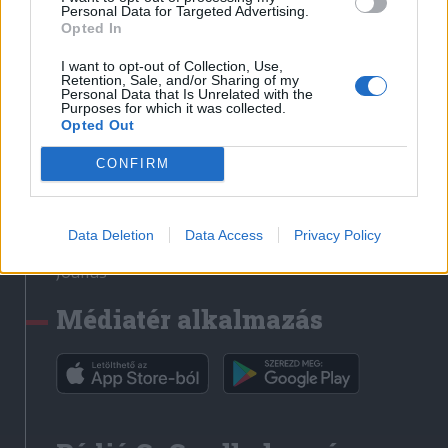
Médiatér
Personal Data for Targeted Advertising.
Opted In
Székely Sport
I want to opt-out of Collection, Use,
Liget
Retention, Sale, and/or Sharing of my
Personal Data that Is Unrelated with the
Krónika
Purposes for which it was collected.
Opted Out
Bihari Napló
Erdélyi Napló
CONFIRM
Főtér
Nőileg
Data Deletion
Data Access
Privacy Policy
Rádió GaGa
Jóállás
Médiatér alkalmazás