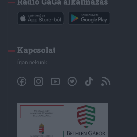
Rádió GaGa alkalmazás
Kapcsolat
Írjon nekünk