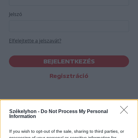
Jelszó
Elfelejtette a jelszavát?
BEJELENTKEZÉS
Regisztráció
Székelyhon -
Do Not Process My Personal
Information
If you wish to opt-out of the sale, sharing to third parties, or
processing of your personal or sensitive information for