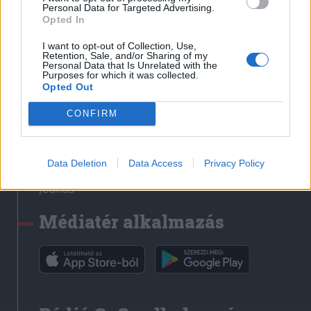
Médiatér
Personal Data for Targeted Advertising.
Opted In
Székely Sport
I want to opt-out of Collection, Use,
Liget
Retention, Sale, and/or Sharing of my
Personal Data that Is Unrelated with the
Krónika
Purposes for which it was collected.
Opted Out
Bihari Napló
Erdélyi Napló
CONFIRM
Főtér
Nőileg
Data Deletion
Data Access
Privacy Policy
Rádió GaGa
Jóállás
Médiatér alkalmazás