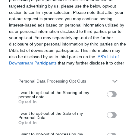
targeted advertising by us, please use the below opt-out
section to confirm your selection. Please note that after your
Hasznos
opt-out request is processed you may continue seeing
interest-based ads based on personal information utilized by
Impresszum
us or personal information disclosed to third parties prior to
your opt-out. You may separately opt-out of the further
Szerzői jogok
disclosure of your personal information by third parties on the
Adatvédelmi tájékoztató
IAB’s list of downstream participants. This information may
Cookie-kezelési tájékoztató
also be disclosed by us to third parties on the
IAB’s List of
Downstream Participants
that may further disclose it to other
Hozzászólási szabályzat
third parties.
Nyomtatott lapjaink archívuma
Székely Hírmondó archívuma
Personal Data Processing Opt Outs
Médiaajánlat
I want to opt-out of the Sharing of my
personal data.
Opted In
Látogatottsági adatok
I want to opt-out of the Sale of my
Personal Data.
Sütibeállítások
Opted In
I want to opt-out of processing my