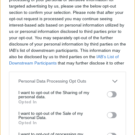
targeted advertising by us, please use the below opt-out
section to confirm your selection. Please note that after your
Hasznos
opt-out request is processed you may continue seeing
interest-based ads based on personal information utilized by
Impresszum
us or personal information disclosed to third parties prior to
your opt-out. You may separately opt-out of the further
Szerzői jogok
disclosure of your personal information by third parties on the
Adatvédelmi tájékoztató
IAB’s list of downstream participants. This information may
Cookie-kezelési tájékoztató
also be disclosed by us to third parties on the
IAB’s List of
Downstream Participants
that may further disclose it to other
Hozzászólási szabályzat
third parties.
Nyomtatott lapjaink archívuma
Székely Hírmondó archívuma
Personal Data Processing Opt Outs
Médiaajánlat
I want to opt-out of the Sharing of my
personal data.
Opted In
Látogatottsági adatok
I want to opt-out of the Sale of my
Personal Data.
Sütibeállítások
Opted In
I want to opt-out of processing my