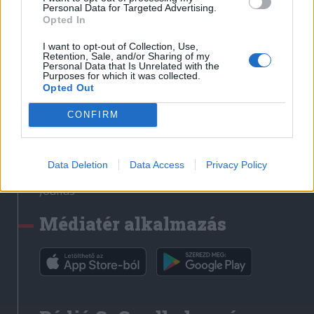
Médiatér
Personal Data for Targeted Advertising.
Opted In
Székely Sport
I want to opt-out of Collection, Use,
Liget
Retention, Sale, and/or Sharing of my
Personal Data that Is Unrelated with the
Krónika
Purposes for which it was collected.
Opted Out
Bihari Napló
Erdélyi Napló
CONFIRM
Főtér
Nőileg
Data Deletion
Data Access
Privacy Policy
Rádió GaGa
Jóállás
Médiatér alkalmazás