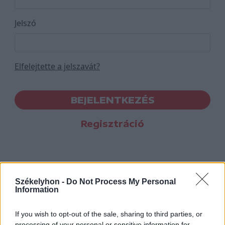
Jelszó
Elfelejtette a jelszavát?
BEJELENTKEZÉS
Regisztráció
Székelyhon -
Do Not Process My Personal
Information
If you wish to opt-out of the sale, sharing to third parties, or
processing of your personal or sensitive information for