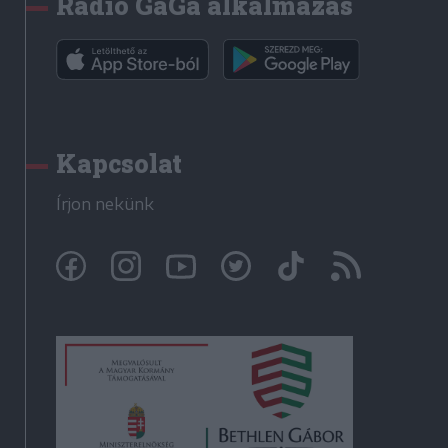
Rádió GaGa alkalmazás
Kapcsolat
Írjon nekünk