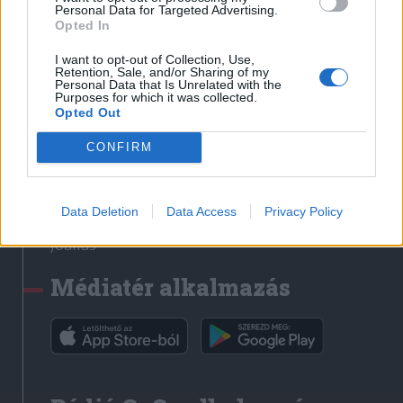
Médiatér
Personal Data for Targeted Advertising.
Opted In
Székely Sport
I want to opt-out of Collection, Use,
Liget
Retention, Sale, and/or Sharing of my
Personal Data that Is Unrelated with the
Krónika
Purposes for which it was collected.
Opted Out
Bihari Napló
Erdélyi Napló
CONFIRM
Főtér
Nőileg
Data Deletion
Data Access
Privacy Policy
Rádió GaGa
Jóállás
Médiatér alkalmazás