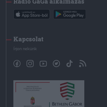
Rádió GaGa alkalmazás
Kapcsolat
Írjon nekünk