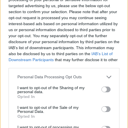
targeted advertising by us, please use the below opt-out
section to confirm your selection. Please note that after your
Hasznos
opt-out request is processed you may continue seeing
interest-based ads based on personal information utilized by
Impresszum
us or personal information disclosed to third parties prior to
your opt-out. You may separately opt-out of the further
Szerzői jogok
disclosure of your personal information by third parties on the
Adatvédelmi tájékoztató
IAB’s list of downstream participants. This information may
Cookie-kezelési tájékoztató
also be disclosed by us to third parties on the
IAB’s List of
Downstream Participants
that may further disclose it to other
Hozzászólási szabályzat
third parties.
Nyomtatott lapjaink archívuma
Székely Hírmondó archívuma
Personal Data Processing Opt Outs
Médiaajánlat
I want to opt-out of the Sharing of my
personal data.
Opted In
Látogatottsági adatok
I want to opt-out of the Sale of my
Personal Data.
Sütibeállítások
Opted In
I want to opt-out of processing my