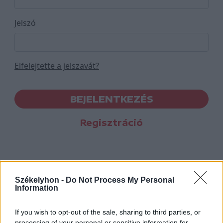
Jelszó
Elfelejtette a jelszavát?
BEJELENTKEZÉS
Regisztráció
Székelyhon -
Do Not Process My Personal
Information
If you wish to opt-out of the sale, sharing to third parties, or
processing of your personal or sensitive information for