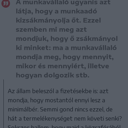
A munkavállaló ugyanis azt
látja, hogy a munkaadó
kizsákmányolja őt. Ezzel
szemben mi meg azt
mondjuk, hogy ő zsákmányol
ki minket: ma a munkavállaló
mondja meg, hogy mennyit,
mikor és mennyiért, illetve
hogyan dolgozik stb.
Az állam beleszól a fizetésekbe is: azt
mondja, hogy mostantól ennyi lesz a
minimálbér. Semmi gond nincs ezzel, de
hát a termelékenységet nem követi senki?
Sokszor hallom, hogy majd a közszférából