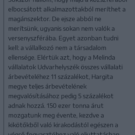
elbocsátott alkalmazottakból meríthet a
magánszektor. De ejsze abból ne
merítsünk, ugyanis sokan nem valók a
versenyszférába. Egyet azonban tudni
kell: a vállalkozó nem a társadalom
ellensége. Elértük azt, hogy a Melinda
vállalatok Udvarhelyszék összes vállalati
árbevételéhez 11 százalékot, Hargita
megye teljes árbevételének
megvalósításához pedig 5 százalékot
adnak hozzá. 150 ezer tonna árut
mozgatunk meg évente, kezdve a
kikötőkből való kirakodástól egészen a
végső fogyasztóhoz való eljuttatásban.