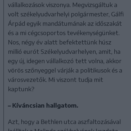
vállalkozások viszonya. Megvizsgáltuk a
volt székelyudvarhelyi polgármester, Gálfi
Árpád egyik mandátumának az időszakát
és a mi cégcsoportos tevékenységünket.
Nos, négy év alatt befektettünk húsz
millió eurót Székelyudvarhelyen, amit, ha
egy új, idegen vállalkozó tett volna, akkor
vörös szőnyeggel várják a politikusok és a
városvezetők. Mi viszont tudja mit
kaptunk?
– Kíváncsian hallgatom.
Azt, hogy a Bethlen utca aszfaltozásával
leálltak a Melinda székhelyének kezdete