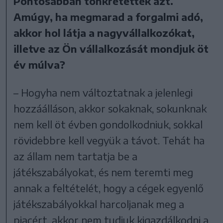
Pontosabban tönkretették azt.
Amúgy, ha megmarad a forgalmi adó,
akkor hol látja a nagyvállalkozókat,
illetve az Ön vállalkozását mondjuk öt
év múlva?
– Hogyha nem változtatnak a jelenlegi
hozzáálláson, akkor sokaknak, sokunknak
nem kell öt évben gondolkodniuk, sokkal
rövidebbre kell vegyük a távot. Tehát ha
az állam nem tartatja be a
játékszabályokat, és nem teremti meg
annak a feltételét, hogy a cégek egyenlő
játékszabályokkal harcoljanak meg a
piacért, akkor nem tudjuk kigazdálkodni a