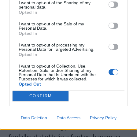
I want to opt-out of the Sharing of my
várják a vállalkozókat az országba, aki
personal data.
Opted In
azonban itt van, arra nem figyelnek
I want to opt-out of the Sale of my
kellőképpen.
Personal Data.
Opted In
I want to opt-out of processing my
Personal Data for Targeted Advertising.
Volt olyan pillanat a
Opted In
cégcsoportunk életében,
I want to opt-out of Collection, Use,
amikor Romániában és
Retention, Sale, and/or Sharing of my
Personal Data that Is Unrelated with the
Magyarországon összesen
Purposes for which it was collected.
Opted Out
960 alkalmazottunk volt.
CONFIRM
Akkor úgy éreztem, hogy az a célom, hogy
„ezredes” legyek, közben azonban rá
Data Deletion
Data Access
Privacy Policy
kellett jönnöm, hogy nem a
foglalkoztatottság a fontos, hanem az,