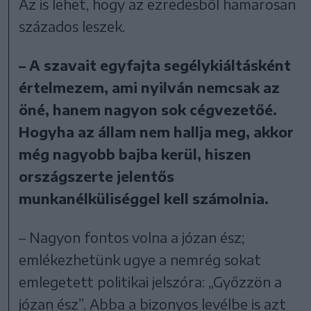
Az is lehet, hogy az ezredesből hamarosan
százados leszek.
– A szavait egyfajta segélykiáltásként
értelmezem, ami nyilván nemcsak az
öné, hanem nagyon sok cégvezetőé.
Hogyha az állam nem hallja meg, akkor
még nagyobb bajba kerül, hiszen
országszerte jelentős
munkanélküliséggel kell számolnia.
– Nagyon fontos volna a józan ész;
emlékezhetünk ugye a nemrég sokat
emlegetett politikai jelszóra: „Győzzön a
józan ész”. Abba a bizonyos levélbe is azt