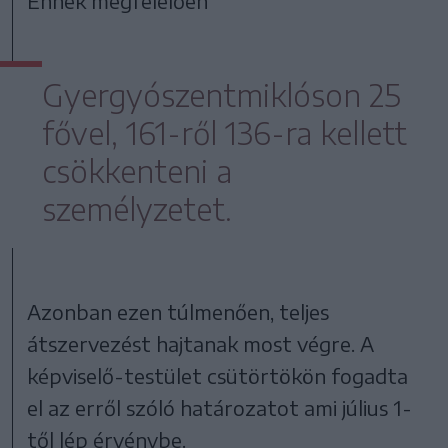
Ennek megfelelően
Gyergyószentmiklóson 25
fővel, 161-ről 136-ra kellett
csökkenteni a
személyzetet.
Azonban ezen túlmenően, teljes
átszervezést hajtanak most végre. A
képviselő-testület csütörtökön fogadta
el az erről szóló határozatot ami július 1-
től lép érvénybe.