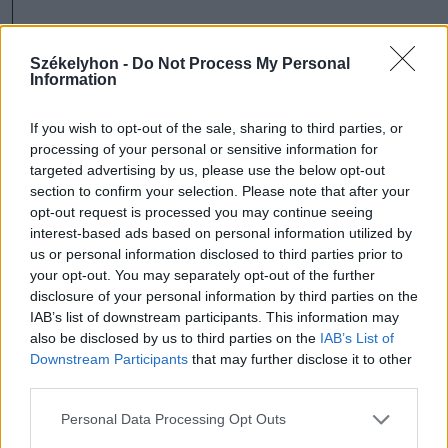
Új feladatmegosztás a
Székelyhon -
Do Not Process My Personal
városvezetésben
Information
Az átszervezés a városvezetés
If you wish to opt-out of the sale, sharing to third parties, or
processing of your personal or sensitive information for
munkamegosztását is átalakítja. Nagy
targeted advertising by us, please use the below opt-out
Zoltán polgármester a jövőben elsősorban
section to confirm your selection. Please note that after your
opt-out request is processed you may continue seeing
a stratégiai városvezetésre, a külső
interest-based ads based on personal information utilized by
kapcsolatokra, a lakossági
us or personal information disclosed to third parties prior to
your opt-out. You may separately opt-out of the further
kommunikációra és a forrásteremtésre
disclosure of your personal information by third parties on the
összpontosít.
IAB’s list of downstream participants. This information may
also be disclosed by us to third parties on the
IAB’s List of
Downstream Participants
that may further disclose it to other
A hivatal napi operatív működését
third parties.
városmenedzser koordinálja majd (aki
Personal Data Processing Opt Outs
egyelőre próbaidőre érkezik), aki az