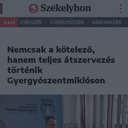
•
•
•
24H
CSÍKSZÉK
GYERGYÓSZÉK
HÁROMSZÉK
Nemcsak a kötelező,
hanem teljes átszervezés
történik
Gyergyószentmiklóson