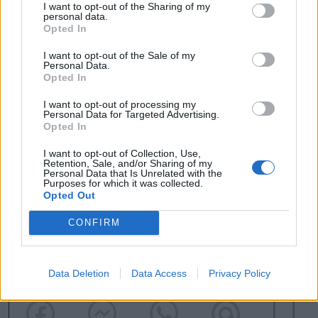
I want to opt-out of the Sharing of my
igazgatóságok közötti együttműködésért
personal data.
Opted In
és a projektek menedzseléséért felel.
I want to opt-out of the Sale of my
Personal Data.
Az alpolgármester feladata a
Opted In
városüzemeltetés stratégiai felügyelete
I want to opt-out of processing my
Personal Data for Targeted Advertising.
lesz, az éves és havi tervek nyomon
Opted In
követésével, valamint a teljesítmény
I want to opt-out of Collection, Use,
Retention, Sale, and/or Sharing of my
számonkérésével.
Personal Data that Is Unrelated with the
Purposes for which it was collected.
Opted Out
CONFIRM
Gyergyószék
Gyergyószentmiklós
Data Deletion
Data Access
Privacy Policy