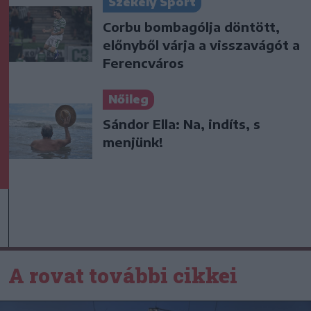
Székely Sport
Corbu bombagólja döntött,
előnyből várja a visszavágót a
Ferencváros
Nőileg
Sándor Ella: Na, indíts, s
menjünk!
A rovat további cikkei