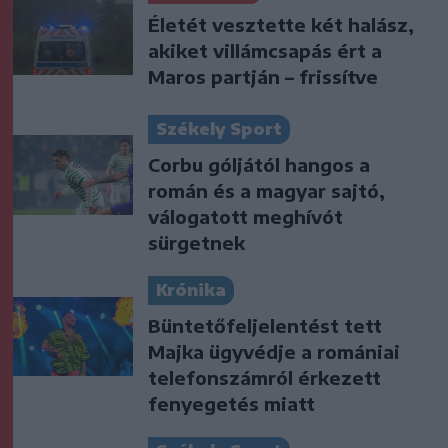
Életét vesztette két halász,
akiket villámcsapás ért a
Maros partján – frissítve
Székely Sport
Corbu góljától hangos a
román és a magyar sajtó,
válogatott meghívót
sürgetnek
Krónika
Büntetőfeljelentést tett
Majka ügyvédje a romániai
telefonszámról érkezett
fenyegetés miatt