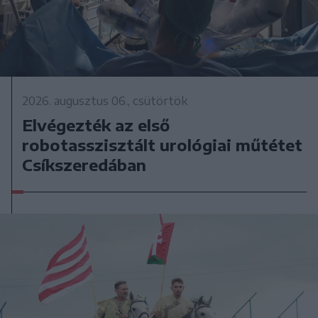
2026. augusztus 06., csütörtök
Elvégezték az első
robotasszisztált urológiai műtétet
Csíkszeredában