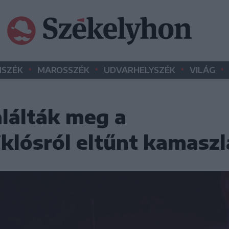
•
•
•
•
SZÉK
MAROSSZÉK
UDVARHELYSZÉK
VILÁG
lálták meg a
lósról eltűnt kamaszl