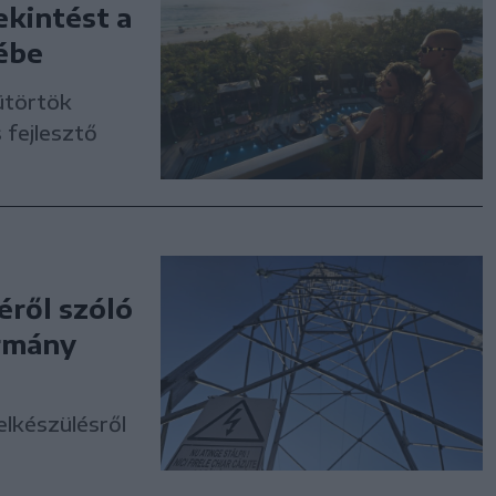
ekintést a
ébe
ütörtök
 fejlesztő
éről szóló
ormány
elkészülésről