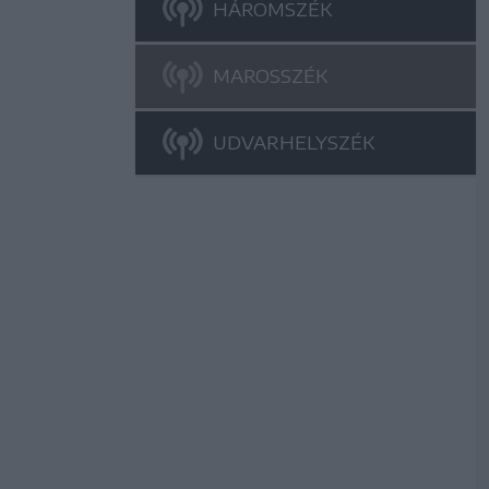
HÁROMSZÉK
MAROSSZÉK
UDVARHELYSZÉK