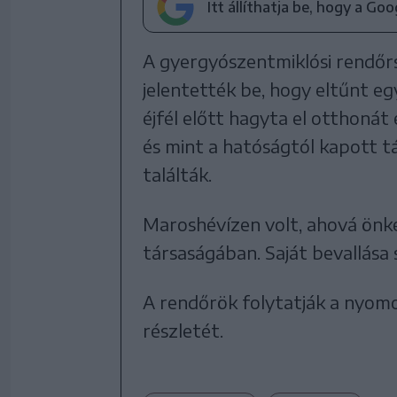
Itt állíthatja be, hogy a Go
A gyergyószentmiklósi rendőrs
jelentették be, hogy eltűnt egy
éjfél előtt hagyta el otthonát
és mint a hatóságtól kapott t
találták.
Maroshévízen volt, ahová önkén
társaságában. Saját bevallása s
A rendőrök folytatják a nyomo
részletét.