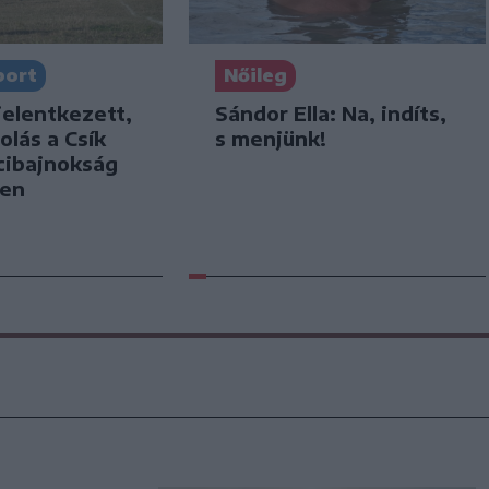
port
Nőileg
jelentkezett,
Sándor Ella: Na, indíts,
olás a Csík
s menjünk!
cibajnokság
ben