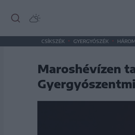
•
•
CSÍKSZÉK
GYERGYÓSZÉK
HÁROM
Maroshévízen ta
Gyergyószentmik