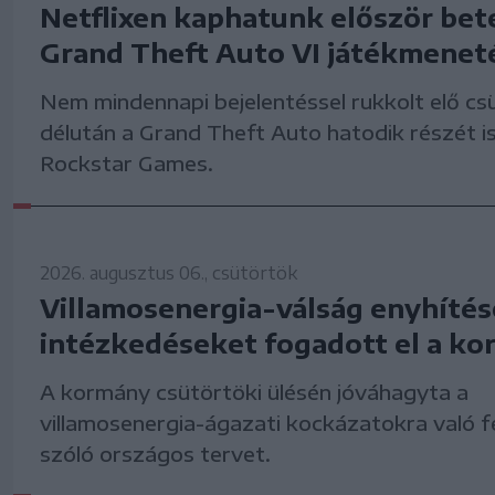
Netflixen kaphatunk először bet
Grand Theft Auto VI játékmenet
Nem mindennapi bejelentéssel rukkolt elő cs
délután a Grand Theft Auto hatodik részét is
Rockstar Games.
2026. augusztus 06., csütörtök
Villamosenergia-válság enyhítés
intézkedéseket fogadott el a k
A kormány csütörtöki ülésén jóváhagyta a
villamosenergia-ágazati kockázatokra való f
szóló országos tervet.