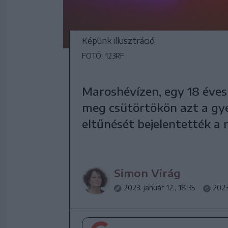
Képünk illusztráció
FOTÓ: 123RF
Maroshévízen, egy 18 éves
meg csütörtökön azt a gy
eltűnését bejelentették a 
Simon Virág
2023. január 12., 18:35
2023