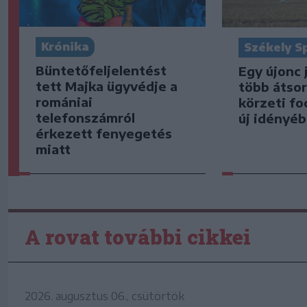
Krónika
Székely S
Büntetőfeljelentést
Egy újonc 
tett Majka ügyvédje a
több átsor
romániai
körzeti fo
telefonszámról
új idényé
érkezett fenyegetés
miatt
A rovat további cikkei
2026. augusztus 06., csütörtök