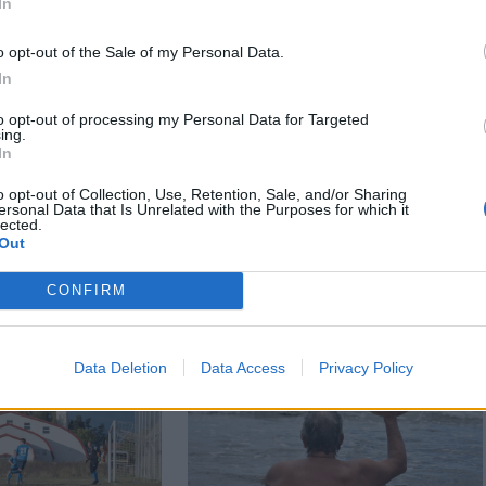
In
o opt-out of the Sale of my Personal Data.
In
to opt-out of processing my Personal Data for Targeted
Székely Sport
n
ing.
In
Corbu góljától hangos a
ztette két
román és a magyar
iket
o opt-out of Collection, Use, Retention, Sale, and/or Sharing
ersonal Data that Is Unrelated with the Purposes for which it
sajtó, válogatott
ás ért a
lected.
meghívót sürgetnek
ján –
Out
CONFIRM
Data Deletion
Data Access
Privacy Policy