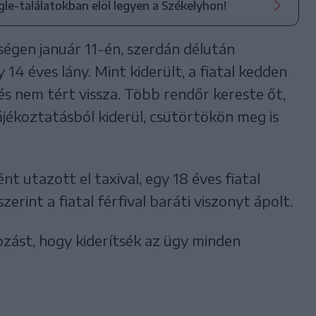
ogle-találatokban elöl legyen a Székelyhon!
égen január 11-én, szerdán délután
 14 éves lány. Mint kiderült, a fiatal kedden
 és nem tért vissza. Több rendőr kereste őt,
ájékoztatásból kiderül, csütörtökön meg is
t utazott el taxival, egy 18 éves fiatal
zerint a fiatal férfival baráti viszonyt ápolt.
zást, hogy kiderítsék az ügy minden