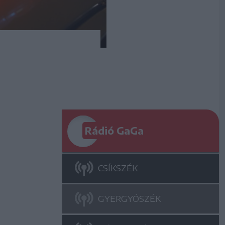
Rádió GaGa
CSÍKSZÉK
GYERGYÓSZÉK