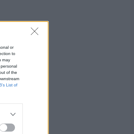
sonal or
ection to
ou may
 personal
out of the
 downstream
B’s List of