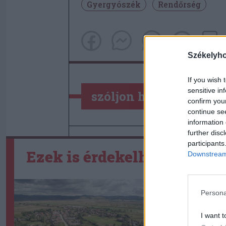
Gyergyószék
Rendőrség
Székelyh
If you wish 
sensitive in
szóljon hozzá!
confirm you
continue se
information 
further disc
participants
Ezek is érdekelhetik
Downstream 
Persona
I want t