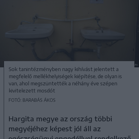
Sok tanintézményben nagy kihívást jelentett a
megfelelő mellékhelyiségek kiépítése, de olyan is
van, ahol megszüntették a néhány éve szépen
kivitelezett mosdót
FOTÓ: BARABÁS ÁKOS
Hargita megye az ország többi
megyéjéhez képest jól áll az
egészségügyi engedéllyel rendelkező