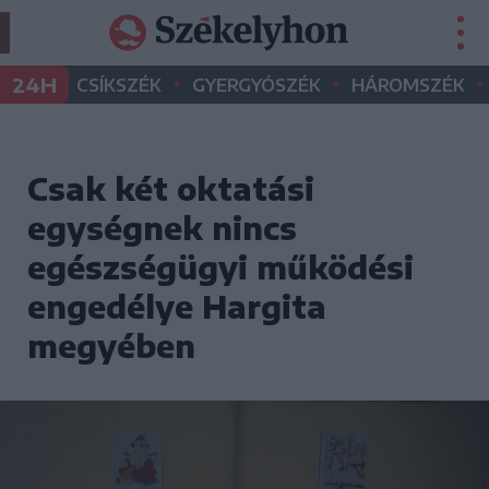
•
•
•
24H
CSÍKSZÉK
GYERGYÓSZÉK
HÁROMSZÉK
Csak két oktatási
egységnek nincs
egészségügyi működési
engedélye Hargita
megyében