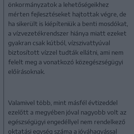
önkormányzatok a lehetőségeikhez
mérten fejlesztéseket hajtottak végre, de
ha sikerült is kiépíteniük a benti mosdókat,
a vízvezetékrendszer hiánya miatt ezeket
gyakran csak kútból, vízszivattyúval
biztosított vízzel tudták ellátni, ami nem
felelt meg a vonatkozó közegészségügyi
előírásoknak.
Valamivel több, mint másfél évtizeddel
ezelőtt a megyében jóval nagyobb volt az
egészségügyi engedéllyel nem rendelkező
oktatási egység száma a jóváhagyással