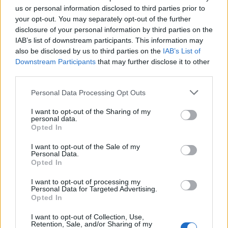
us or personal information disclosed to third parties prior to
Krónika
your opt-out. You may separately opt-out of the further
disclosure of your personal information by third parties on the
Majka életveszélyes
IAB’s list of downstream participants. This information may
fenyegetés miatt lemondta
also be disclosed by us to third parties on the
IAB’s List of
erdélyi koncertjét
Downstream Participants
that may further disclose it to other
third parties.
Székely Sport
Personal Data Processing Opt Outs
Ősszel új elnököt választ a
I want to opt-out of the Sharing of my
Hargita megyei
personal data.
Opted In
futballközösség
I want to opt-out of the Sale of my
Personal Data.
Nőileg
Opted In
Sándor Ella: Na, indíts, s
I want to opt-out of processing my
menjünk!
Personal Data for Targeted Advertising.
Opted In
I want to opt-out of Collection, Use,
Retention, Sale, and/or Sharing of my