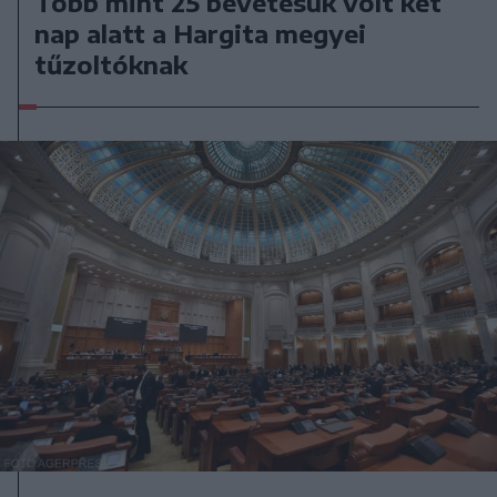
Több mint 25 bevetésük volt két
nap alatt a Hargita megyei
tűzoltóknak