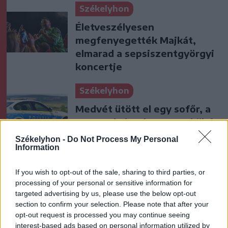
Székelyhon
Életveszélyesen
megfenyegették Majkát,
elmarad a sepsiszentgyörgyi
koncertje
Székelyhon
Medvét ütött el egy sofőr, a
nagyvad el tudott menekülni
a baleset helyszínéről
Székelyhon -
Do Not Process My Personal
Information
Székely Sport
If you wish to opt-out of the sale, sharing to third parties, or
Szembementek a trenddel: a
processing of your personal or sensitive information for
Sepsi OSK és az FK
targeted advertising by us, please use the below opt-out
section to confirm your selection. Please note that after your
Csíkszereda kilóg a sorból a
opt-out request is processed you may continue seeing
Szuperligában
interest-based ads based on personal information utilized by