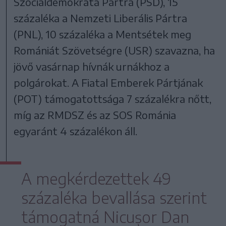
Szociáldemokrata Pártra (PSD), 15
százaléka a Nemzeti Liberális Pártra
(PNL), 10 százaléka a Mentsétek meg
Romániát Szövetségre (USR) szavazna, ha
jövő vasárnap hívnák urnákhoz a
polgárokat. A Fiatal Emberek Pártjának
(POT) támogatottsága 7 százalékra nőtt,
míg az RMDSZ és az SOS Románia
egyaránt 4 százalékon áll.
A megkérdezettek 49
százaléka bevallása szerint
támogatná Nicușor Dan