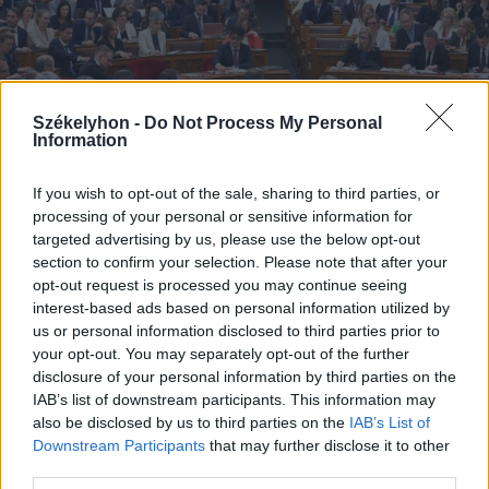
Székelyhon -
Do Not Process My Personal
Information
If you wish to opt-out of the sale, sharing to third parties, or
processing of your personal or sensitive information for
targeted advertising by us, please use the below opt-out
section to confirm your selection. Please note that after your
opt-out request is processed you may continue seeing
2026. augusztus 05., szerda
interest-based ads based on personal information utilized by
Kedden választhatják meg
us or personal information disclosed to third parties prior to
your opt-out. You may separately opt-out of the further
Magyarország új köztársasági
disclosure of your personal information by third parties on the
elnökét
IAB’s list of downstream participants. This information may
also be disclosed by us to third parties on the
IAB’s List of
Downstream Participants
that may further disclose it to other
third parties.