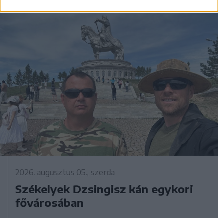
2026. augusztus 05., szerda
Székelyek Dzsingisz kán egykori
fővárosában