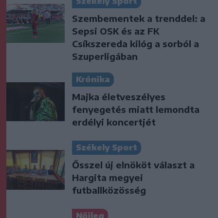
Székely Sport
Szembementek a trenddel: a
Sepsi OSK és az FK
Csíkszereda kilóg a sorból a
Szuperligában
Krónika
Majka életveszélyes
fenyegetés miatt lemondta
erdélyi koncertjét
Székely Sport
Ősszel új elnököt választ a
Hargita megyei
futballközösség
Nőileg