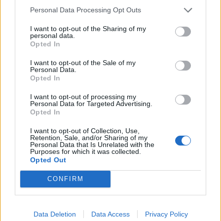
Personal Data Processing Opt Outs
I want to opt-out of the Sharing of my
personal data.
Opted In
I want to opt-out of the Sale of my
Personal Data.
Opted In
I want to opt-out of processing my
Personal Data for Targeted Advertising.
Opted In
I want to opt-out of Collection, Use,
Retention, Sale, and/or Sharing of my
Personal Data that Is Unrelated with the
Purposes for which it was collected.
2026. augusztus 05., szerda
Opted Out
Elfogadta a képviselőház a
CONFIRM
biológiai sokféleség megőrzésére
vonatkozó stratégiát
Data Deletion
Data Access
Privacy Policy