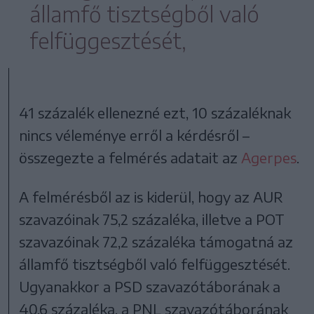
államfő tisztségből való
felfüggesztését,
41 százalék ellenezné ezt, 10 százaléknak
nincs véleménye erről a kérdésről –
összegezte a felmérés adatait az
Agerpes
.
A felmérésből az is kiderül, hogy az AUR
szavazóinak 75,2 százaléka, illetve a POT
szavazóinak 72,2 százaléka támogatná az
államfő tisztségből való felfüggesztését.
Ugyanakkor a PSD szavazótáborának a
40,6 százaléka, a PNL szavazótáborának