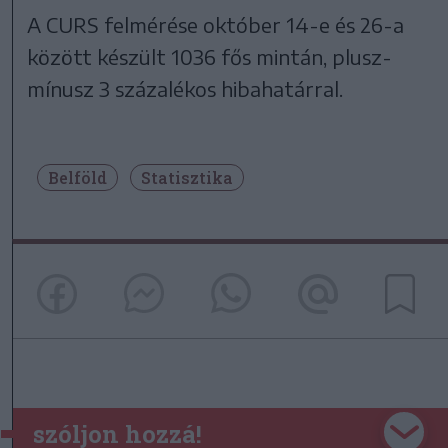
A CURS felmérése október 14-e és 26-a
között készült 1036 fős mintán, plusz-
mínusz 3 százalékos hibahatárral.
Belföld
Statisztika
szóljon hozzá!