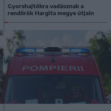
Gyorshajtókra vadásznak a
rendőrök Hargita megye útjain