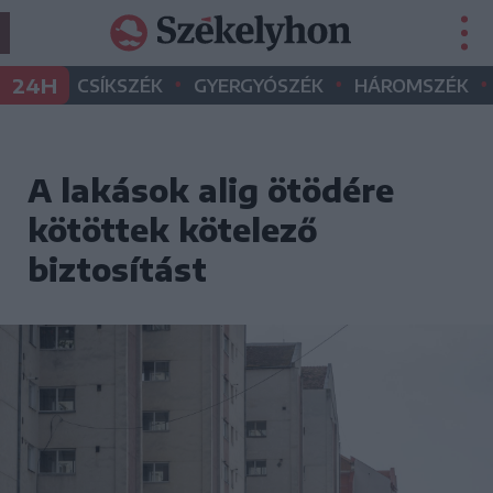
•
•
•
24H
CSÍKSZÉK
GYERGYÓSZÉK
HÁROMSZÉK
A lakások alig ötödére
kötöttek kötelező
biztosítást