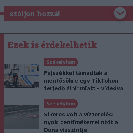
szóljon hozzá!
Ezek is érdekelhetik
Székelyhon
Fejszékkel támadtak a
mentősökre egy TikTokon
terjedő álhír miatt – videóval
Székelyhon
Sikeres volt a vízterelés:
nyolc centiméterrel nőtt a
Duna vízszintje