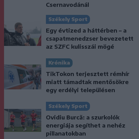
Csernavodánál
Székely Sport
Egy évtized a háttérben – a
csapatmenedzser bevezetett
az SZFC kulisszái mögé
Krónika
TikTokon terjesztett rémhír
miatt támadtak mentősökre
egy erdélyi településen
Székely Sport
Ovidiu Burcă: a szurkolók
energiája segíthet a nehéz
pillanatokban