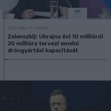
2026. július 15., szerda
Zelenszkij: Ukrajna évi 10 millióról
20 millióra tervezi emelni
dróngyártási kapacitását