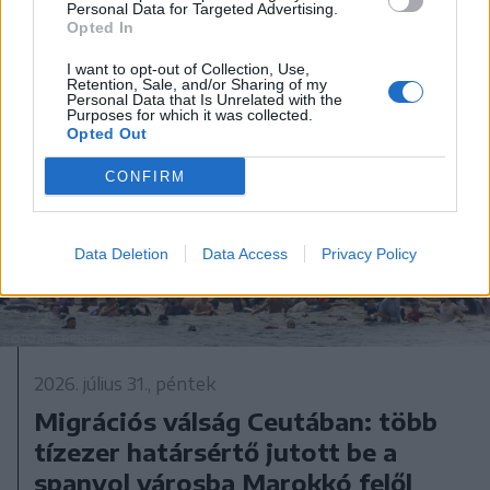
Personal Data for Targeted Advertising.
Opted In
I want to opt-out of Collection, Use,
Retention, Sale, and/or Sharing of my
Personal Data that Is Unrelated with the
Purposes for which it was collected.
Opted Out
CONFIRM
Data Deletion
Data Access
Privacy Policy
2026. július 31., péntek
Migrációs válság Ceutában: több
tízezer határsértő jutott be a
spanyol városba Marokkó felől