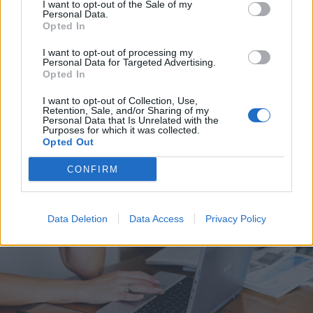
I want to opt-out of the Sale of my
Personal Data.
Opted In
I want to opt-out of processing my
Personal Data for Targeted Advertising.
2023. október 13., péntek
Opted In
300 százalékos kamattal is
I want to opt-out of Collection, Use,
Retention, Sale, and/or Sharing of my
„dolgoztak” az uzsorások,
Personal Data that Is Unrelated with the
Purposes for which it was collected.
lecsaptak rájuk a hatóságok
Opted Out
CONFIRM
Data Deletion
Data Access
Privacy Policy