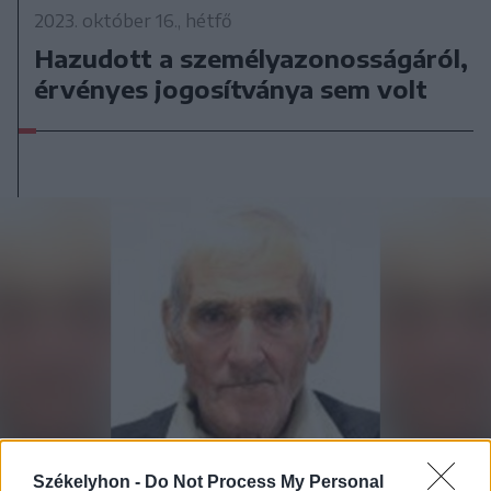
2023. október 16., hétfő
Hazudott a személyazonosságáról,
érvényes jogosítványa sem volt
Székelyhon -
Do Not Process My Personal