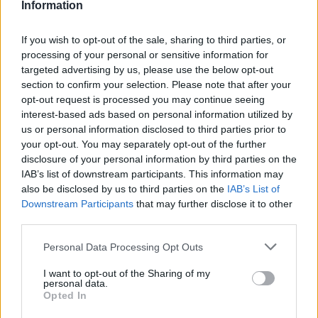
Information
If you wish to opt-out of the sale, sharing to third parties, or
2023. október 13., péntek
processing of your personal or sensitive information for
Egy hete nem látták az idős
targeted advertising by us, please use the below opt-out
section to confirm your selection. Please note that after your
csíkszentléleki férfit, már a
opt-out request is processed you may continue seeing
rendőrség is keresi
interest-based ads based on personal information utilized by
us or personal information disclosed to third parties prior to
your opt-out. You may separately opt-out of the further
disclosure of your personal information by third parties on the
IAB’s list of downstream participants. This information may
also be disclosed by us to third parties on the
IAB’s List of
Downstream Participants
that may further disclose it to other
third parties.
Personal Data Processing Opt Outs
I want to opt-out of the Sharing of my
personal data.
Opted In