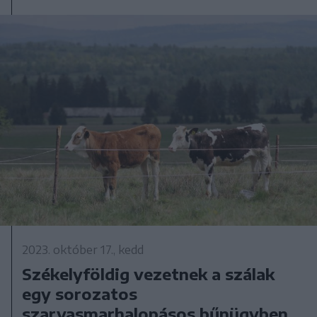
2023. október 17., kedd
Székelyföldig vezetnek a szálak
egy sorozatos
szarvasmarhalopásos bűnügyben