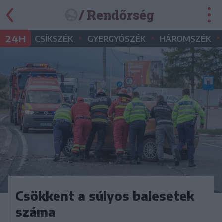
/ Rendőrség
•
•
•
24H
CSÍKSZÉK
GYERGYÓSZÉK
HÁROMSZÉK
Csökkent a súlyos balesetek
száma