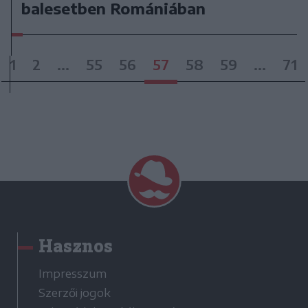
balesetben Romániában
1
2
...
55
56
57
58
59
...
71
Hasznos
Impresszum
Szerzői jogok