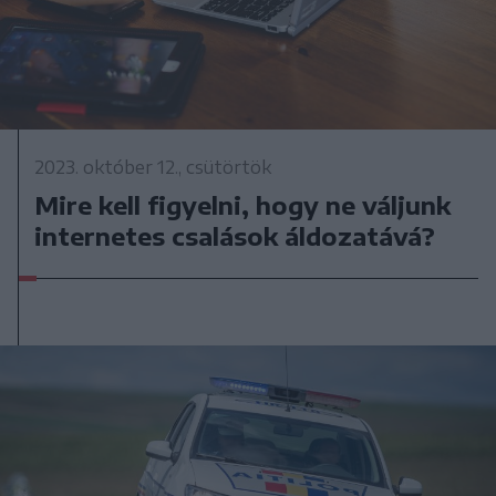
2023. október 12., csütörtök
Mire kell figyelni, hogy ne váljunk
internetes csalások áldozatává?