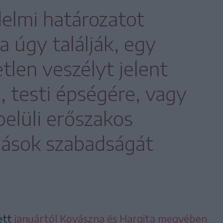
delmi határozatot
a úgy találják, egy
tlen veszélyt jelent
, testi épségére, vagy
belüli erőszakos
ások szabadságát
ett
januártól Kovászna és Hargita megyében