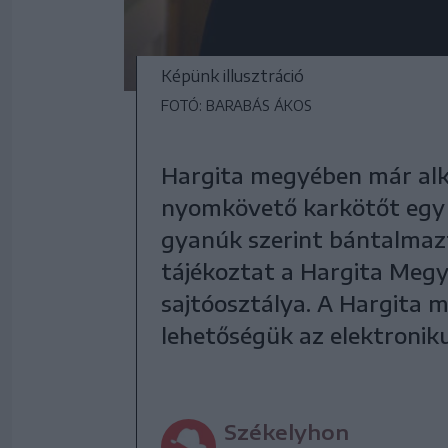
Képünk illusztráció
FOTÓ: BARABÁS ÁKOS
Hargita megyében már alka
nyomkövető karkötőt egy 37
gyanúk szerint bántalmazt
tájékoztat a Hargita Meg
sajtóosztálya. A Hargita m
lehetőségük az elektronik
Székelyhon