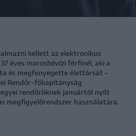
lmazni kellett az elektronikus
 éves maroshévízi férfinél, aki a
a és megfenyegette élettársát –
yei Rendőr-főkapitányság
egyei rendőröknek januártól nyílt
us megfigyelőrendszer használatára.