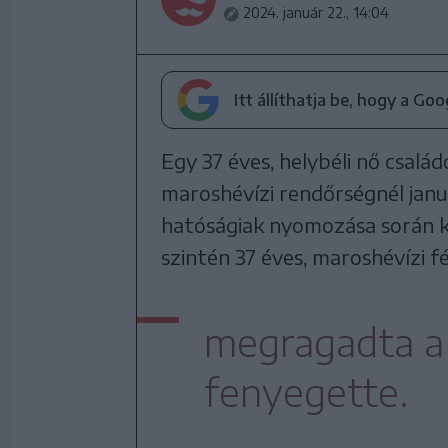
2024. január 22., 14:04
Itt állíthatja be, hogy a Go
Egy 37 éves, helybéli nő család
maroshévízi rendőrségnél janu
hatóságiak nyomozása során ki
szintén 37 éves, maroshévízi fé
megragadta a 
fenyegette.