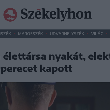
•
•
•
•
SZÉK
MAROSSZÉK
UDVARHELYSZÉK
VILÁG
élettársa nyakát, elek
perecet kapott