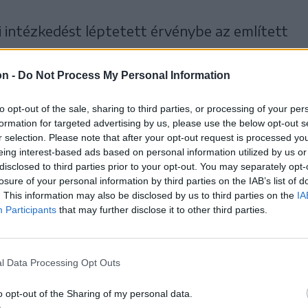
i intézkedést léptetett érvénybe az említett
on -
Do Not Process My Personal Information
megfigyelő karperecet
to opt-out of the sale, sharing to third parties, or processing of your per
formation for targeted advertising by us, please use the below opt-out s
az áldozat biztonsága
r selection. Please note that after your opt-out request is processed y
eing interest-based ads based on personal information utilized by us or
disclosed to third parties prior to your opt-out. You may separately opt-
losure of your personal information by third parties on the IAB’s list of
. This information may also be disclosed by us to third parties on the
IA
Participants
that may further disclose it to other third parties.
l Data Processing Opt Outs
o opt-out of the Sharing of my personal data.