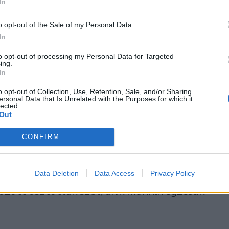
In
ész Székelyföldön alkalmazható a
o opt-out of the Sale of my Personal Data.
ági nyomkövető
In
l Maros megye mellett már Kovászna és Hargita
to opt-out of processing my Personal Data for Targeted
ing.
 is lehetősége van a rendőrségnek arra, hogy a
In
belüli erőszakot elkövetőket, akik nevére
artási parancsot adnak ki, elektronikus
o opt-out of Collection, Use, Retention, Sale, and/or Sharing
ersonal Data that Is Unrelated with the Purposes for which it
tő karkötővel figyelhessék.
lected.
Out
CONFIRM
ndszer használatára ebben az esetben volt
 tudtuk meg Robert Costan helyettes
ette, a nyomkövető karpereceket a városi és
Data Deletion
Data Access
Privacy Policy
között osztották szét, akik munkavégzésük