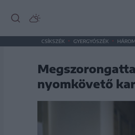
•
•
CSÍKSZÉK
GYERGYÓSZÉK
HÁROM
Megszorongatta 
nyomkövető kar