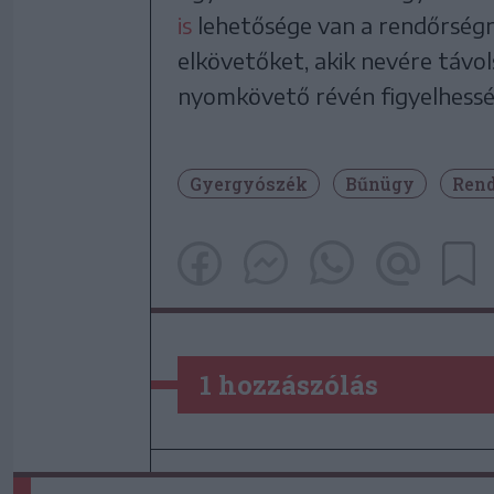
is
lehetősége van a rendőrségne
elkövetőket, akik nevére távol
nyomkövető révén figyelhessé
Gyergyószék
Bűnügy
Rend
1 hozzászólás