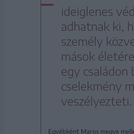
ideiglenes vé
adhatnak ki, h
személy közve
mások életére
egy családon 
cselekmény m
veszélyezteti.
Egyébként Maros megye mell