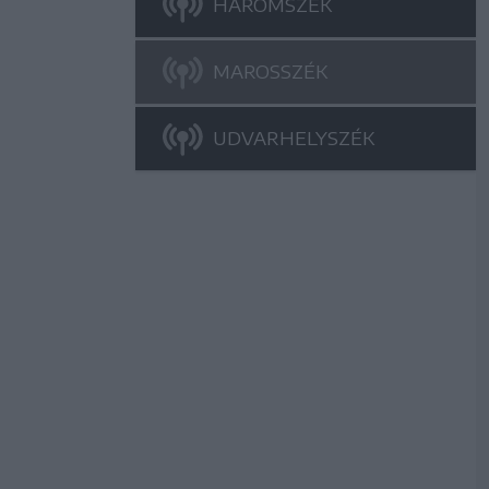
HÁROMSZÉK
MAROSSZÉK
UDVARHELYSZÉK