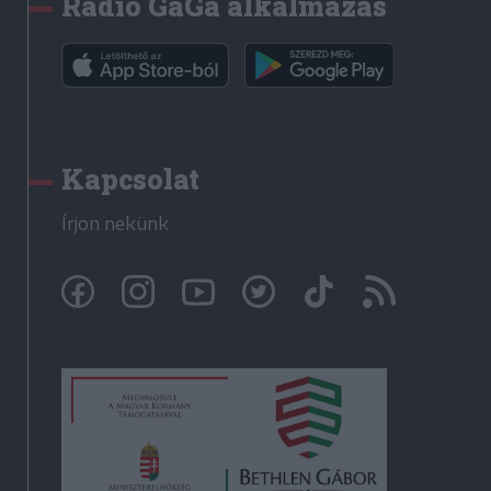
Rádió GaGa alkalmazás
Kapcsolat
Írjon nekünk