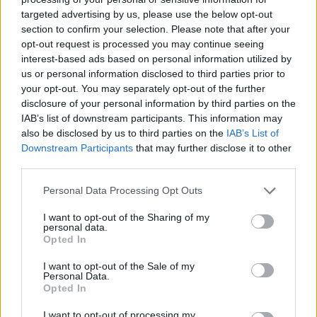
targeted advertising by us, please use the below opt-out
section to confirm your selection. Please note that after your
Hasznos
opt-out request is processed you may continue seeing
interest-based ads based on personal information utilized by
Impresszum
us or personal information disclosed to third parties prior to
your opt-out. You may separately opt-out of the further
Szerzői jogok
disclosure of your personal information by third parties on the
Adatvédelmi tájékoztató
IAB’s list of downstream participants. This information may
Cookie-kezelési tájékoztató
also be disclosed by us to third parties on the
IAB’s List of
Downstream Participants
that may further disclose it to other
Hozzászólási szabályzat
third parties.
Nyomtatott lapjaink archívuma
Székely Hírmondó archívuma
Personal Data Processing Opt Outs
Médiaajánlat
I want to opt-out of the Sharing of my
personal data.
Opted In
Látogatottsági adatok
I want to opt-out of the Sale of my
Personal Data.
Sütibeállítások
Opted In
I want to opt-out of processing my