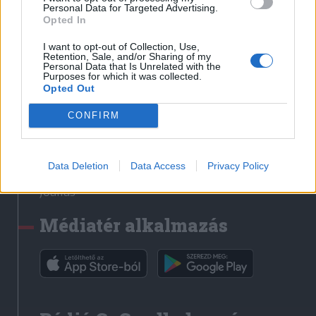
Médiatér
Personal Data for Targeted Advertising.
Opted In
Székely Sport
I want to opt-out of Collection, Use,
Liget
Retention, Sale, and/or Sharing of my
Personal Data that Is Unrelated with the
Krónika
Purposes for which it was collected.
Opted Out
Bihari Napló
Erdélyi Napló
CONFIRM
Főtér
Nőileg
Data Deletion
Data Access
Privacy Policy
Rádió GaGa
Jóállás
Médiatér alkalmazás