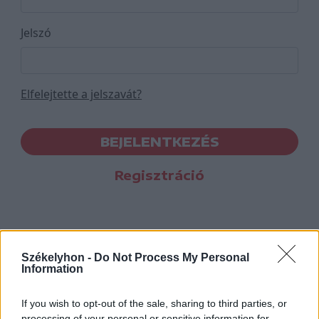
Jelszó
Elfelejtette a jelszavát?
BEJELENTKEZÉS
Regisztráció
Székelyhon -
Do Not Process My Personal
Information
If you wish to opt-out of the sale, sharing to third parties, or
processing of your personal or sensitive information for