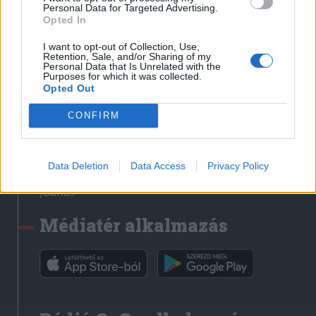
Médiatér
Personal Data for Targeted Advertising.
Opted In
Székely Sport
I want to opt-out of Collection, Use,
Liget
Retention, Sale, and/or Sharing of my
Personal Data that Is Unrelated with the
Krónika
Purposes for which it was collected.
Opted Out
Bihari Napló
Erdélyi Napló
CONFIRM
Főtér
Nőileg
Data Deletion
Data Access
Privacy Policy
Rádió GaGa
Jóállás
Médiatér alkalmazás