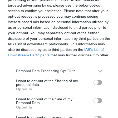
targeted advertising by us, please use the below opt-out
section to confirm your selection. Please note that after your
Hasznos
opt-out request is processed you may continue seeing
interest-based ads based on personal information utilized by
Impresszum
us or personal information disclosed to third parties prior to
your opt-out. You may separately opt-out of the further
Szerzői jogok
disclosure of your personal information by third parties on the
Adatvédelmi tájékoztató
IAB’s list of downstream participants. This information may
Cookie-kezelési tájékoztató
also be disclosed by us to third parties on the
IAB’s List of
Downstream Participants
that may further disclose it to other
Hozzászólási szabályzat
third parties.
Nyomtatott lapjaink archívuma
Székely Hírmondó archívuma
Personal Data Processing Opt Outs
Médiaajánlat
I want to opt-out of the Sharing of my
personal data.
Opted In
Látogatottsági adatok
I want to opt-out of the Sale of my
Personal Data.
Sütibeállítások
Opted In
I want to opt-out of processing my