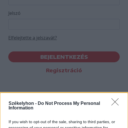
Jelszó
Elfelejtette a jelszavát?
BEJELENTKEZÉS
Regisztráció
Székelyhon -
Do Not Process My Personal
Information
If you wish to opt-out of the sale, sharing to third parties, or
processing of your personal or sensitive information for