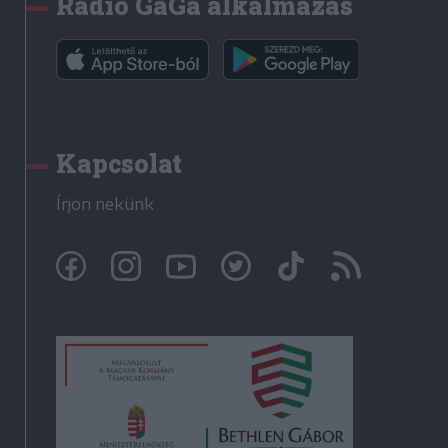
Rádió GaGa alkalmazás
Kapcsolat
Írjon nekünk