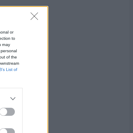
sonal or
ection to
ou may
 personal
out of the
 downstream
B’s List of