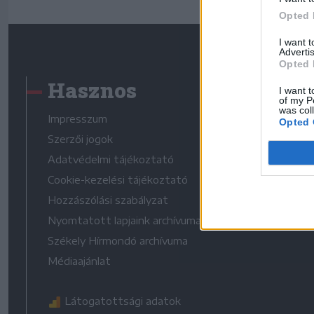
Opted 
I want 
Advertis
Opted 
Hasznos
I want t
of my P
was col
Impresszum
Opted 
Szerzői jogok
Adatvédelmi tájékoztató
Cookie-kezelési tájékoztató
Hozzászólási szabályzat
Nyomtatott lapjaink archívuma
Székely Hírmondó archívuma
Médiaajánlat
Látogatottsági adatok