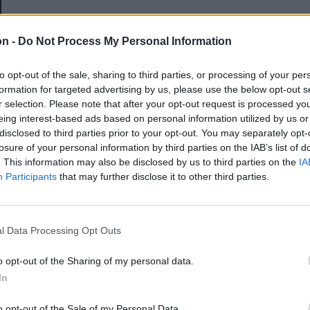
E-mail-cím
on -
Do Not Process My Personal Information
to opt-out of the sale, sharing to third parties, or processing of your per
Jelszó
formation for targeted advertising by us, please use the below opt-out s
r selection. Please note that after your opt-out request is processed y
eing interest-based ads based on personal information utilized by us or
disclosed to third parties prior to your opt-out. You may separately opt-
Elfelejtette a jelszavát?
losure of your personal information by third parties on the IAB’s list of
. This information may also be disclosed by us to third parties on the
IA
Participants
that may further disclose it to other third parties.
BEJELENTKEZÉS
Regisztráció
l Data Processing Opt Outs
o opt-out of the Sharing of my personal data.
In
o opt-out of the Sale of my Personal Data.