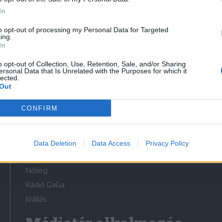
In
to opt-out of processing my Personal Data for Targeted
ing.
In
Médiatér
o opt-out of Collection, Use, Retention, Sale, and/or Sharing
ersonal Data that Is Unrelated with the Purposes for which it
lected.
Székely Sport
Out
Liget
CONFIRM
Krónika
Bihari Napló
Erdélyi Napló
Data Deletion
Data Access
Privacy Policy
Főtér
Nőileg
Rádió GaGa
Jóállás