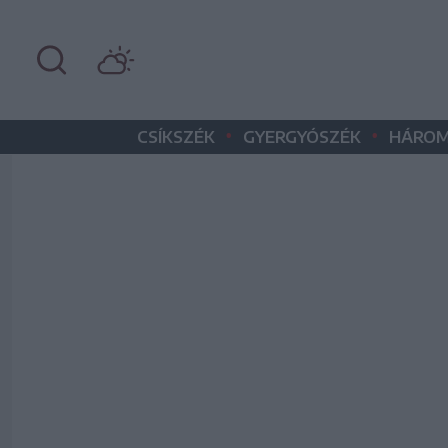
•
•
CSÍKSZÉK
GYERGYÓSZÉK
HÁROM