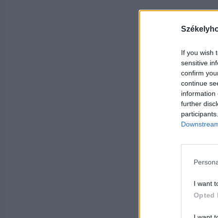
Székelyh
If you wish 
sensitive in
confirm you
continue se
information 
further disc
participants
Downstream 
Persona
I want t
Opted 
I want t