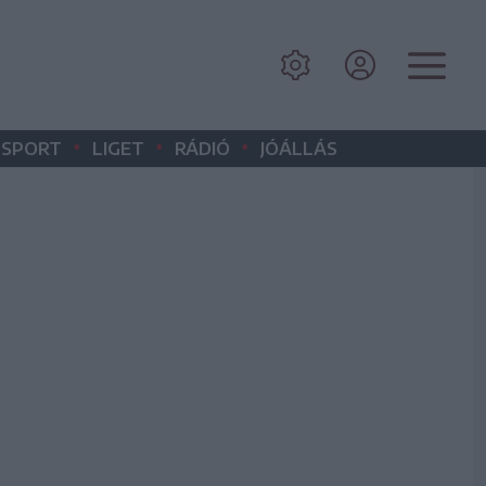
•
•
•
SPORT
LIGET
RÁDIÓ
JÓÁLLÁS