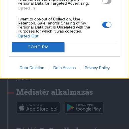
Médiatér
Personal Data for Targeted Advertising.
Opted In
Székely Sport
I want to opt-out of Collection, Use,
Liget
Retention, Sale, and/or Sharing of my
Personal Data that Is Unrelated with the
Krónika
Purposes for which it was collected.
Opted Out
Bihari Napló
Erdélyi Napló
CONFIRM
Főtér
Nőileg
Data Deletion
Data Access
Privacy Policy
Rádió GaGa
Jóállás
Médiatér alkalmazás