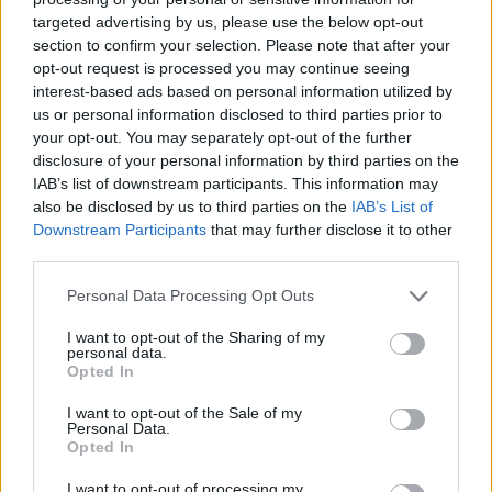
targeted advertising by us, please use the below opt-out
section to confirm your selection. Please note that after your
Hasznos
opt-out request is processed you may continue seeing
interest-based ads based on personal information utilized by
Impresszum
us or personal information disclosed to third parties prior to
your opt-out. You may separately opt-out of the further
Szerzői jogok
disclosure of your personal information by third parties on the
Adatvédelmi tájékoztató
IAB’s list of downstream participants. This information may
Cookie-kezelési tájékoztató
also be disclosed by us to third parties on the
IAB’s List of
Downstream Participants
that may further disclose it to other
Hozzászólási szabályzat
third parties.
Nyomtatott lapjaink archívuma
Székely Hírmondó archívuma
Personal Data Processing Opt Outs
Médiaajánlat
I want to opt-out of the Sharing of my
personal data.
Opted In
Látogatottsági adatok
I want to opt-out of the Sale of my
Personal Data.
Sütibeállítások
Opted In
I want to opt-out of processing my