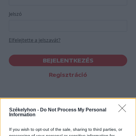
Jelszó
Elfelejtette a jelszavát?
BEJELENTKEZÉS
Regisztráció
Székelyhon -
Do Not Process My Personal
Information
If you wish to opt-out of the sale, sharing to third parties, or
processing of your personal or sensitive information for