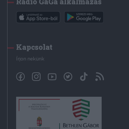
Rádió GaGa alkalmazás
Kapcsolat
Írjon nekünk