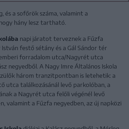
, és a sofőrök száma, valamint a
 hogy hány lesz tartható.
kolába
napi járatot terveznek a Fűzfa
 István festő sétány és a Gál Sándor tér
cemberi forradalom utca/Nagyrét utca
ász negyedből. A Nagy Imre Általános Iskola
szülők három tranzitpontban is letehetik: a
tő utca találkozásánál levő parkolóban, a
nak a Nagyrét utca felőli végénél levő
ren, valamint a Fűzfa negyedben, az új napközi
s Iskola
diákjai a Kalász negyedből, a Mérleg