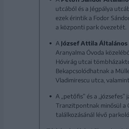
utcából és a Jégpálya utcá
ezek érintik a Fodor Sándor
a központi park övezetét.
A
József Attila Általános
Aranyalma Óvoda közeléből,
Hóvirág utcai tömbházaktól
Bekapcsolódhatnak a Müller
Vladimirescu utca, valamint
A „petőfis” és a „józsefes” 
Tranzitpontnak minősül a 
találkozásánál lévő parkoló