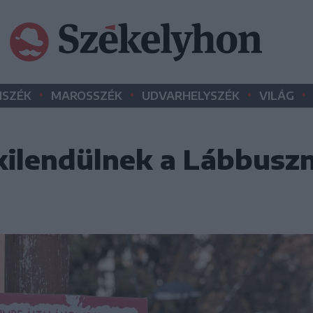
•
•
•
•
SZÉK
MAROSSZÉK
UDVARHELYSZÉK
VILÁG
kilendülnek a Lábbusz