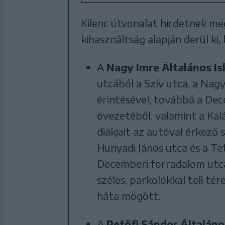
Kilenc útvonalat hirdetnek meg
kihasználtság alapján derül ki,
A
Nagy Imre Általános Is
utcából a Szív utca, a Nagy
érintésével, továbbá a De
övezetéből, valamint a Kal
diákjait az autóval érkező 
Hunyadi János utca és a Te
Decemberi forradalom utcá
széles, parkolókkal teli té
háta mögött.
A
Petőfi Sándor Általáno