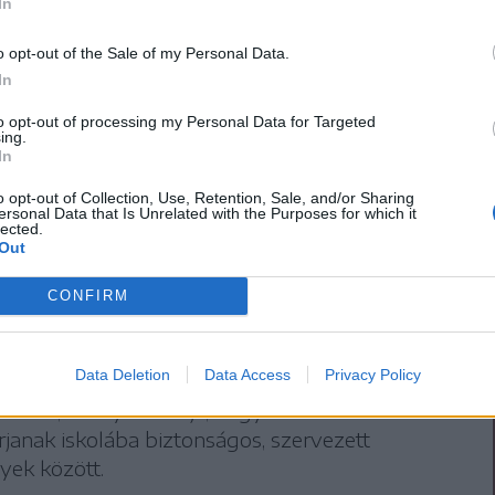
In
körzetük. Ezért a Nagy István Művészeti
o opt-out of the Sale of my Personal Data.
nyelvű és a városközponttól messze eső
In
de egy következő lépésben megvizsgálják,
to opt-out of processing my Personal Data for Targeted
nyan bevonni.
ing.
In
o opt-out of Collection, Use, Retention, Sale, and/or Sharing
ersonal Data that Is Unrelated with the Purposes for which it
lected.
Out
a lábbuszprogram Csíkszeredában
CONFIRM
ntgyörgy, Székelyudvarhely és Nyárádszereda
Data Deletion
Data Access
Privacy Policy
szeredában is elindítják a lábbuszprogramot
2-tól, amelynek célja, hogy az elemi iskolások
rjanak iskolába biztonságos, szervezett
yek között.