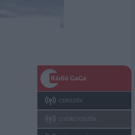
Rádió GaGa
CSÍKSZÉK
GYERGYÓSZÉK