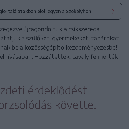
ogle-találatokban elöl legyen a Székelyhon!
zegezve újragondoltuk a csíkszeredai
ztatjuk a szülőket, gyermekeket, tanárokat
janak be a közösségépítő kezdeményezésbe!”
 felhívásában. Hozzátették, tavaly felmérték
zdeti érdeklődést
rzsolódás követte.