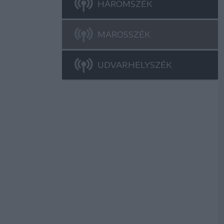
HÁROMSZÉK
MAROSSZÉK
UDVARHELYSZÉK