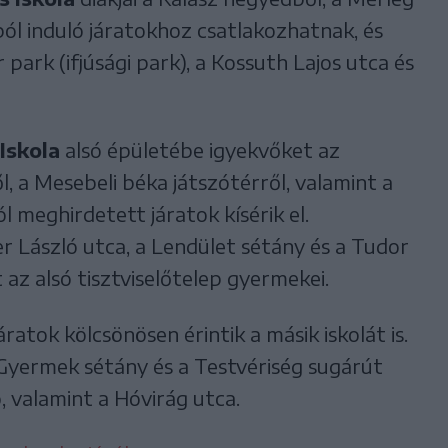
ból induló járatokhoz csatlakozhatnak, és
 park (ifjúsági park), a Kossuth Lajos utca és
 Iskola
alsó épületébe igyekvőket az
 a Mesebeli béka játszótérről, valamint a
 meghirdetett járatok kísérik el.
 László utca, a Lendület sétány és a Tudor
 az alsó tisztviselőtelep gyermekei.
járatok kölcsönösen érintik a másik iskolát is.
Gyermek sétány és a Testvériség sugárút
, valamint a Hóvirág utca.