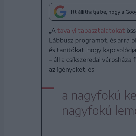
Itt állíthatja be, hogy a Go
„A
tavalyi tapasztalatokat
öss
Lábbusz programot, és arra bi
és tanítókat, hogy kapcsolód
– áll a csíkszeredai városháza
az igényeket, és
a nagyfokú ke
nagyfokú lemo