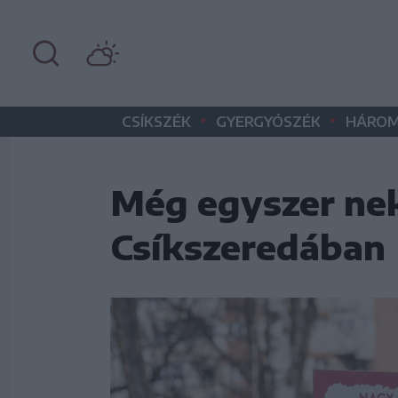
•
•
CSÍKSZÉK
GYERGYÓSZÉK
HÁROM
Még egyszer ne
Csíkszeredában