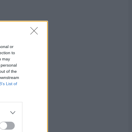
sonal or
ection to
ou may
 personal
out of the
 downstream
B’s List of