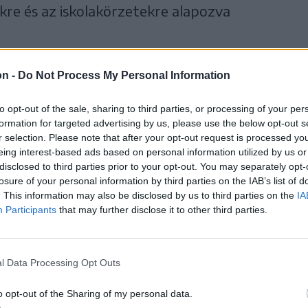
re és az iskolakörzetekre alapozva
skolásoknak ne kelljen túl korán indulniuk,
on -
Do Not Process My Personal Information
ljunk olyan »tranzitpontokat«, ahol
to opt-out of the sale, sharing to third parties, or processing of your per
formation for targeted advertising by us, please use the below opt-out s
r selection. Please note that after your opt-out request is processed y
eremén letehetik a
eing interest-based ads based on personal information utilized by us or
gy behajtanának olyan
disclosed to third parties prior to your opt-out. You may separately opt-
losure of your personal information by third parties on the IAB’s list of
zeresek a forgalmi dugók”
. This information may also be disclosed by us to third parties on the
IA
Participants
that may further disclose it to other third parties.
nyitottak arra, hogy ahol szükséges
l Data Processing Opt Outs
o opt-out of the Sharing of my personal data.
kat vették figyelembe, amelyeknek jól