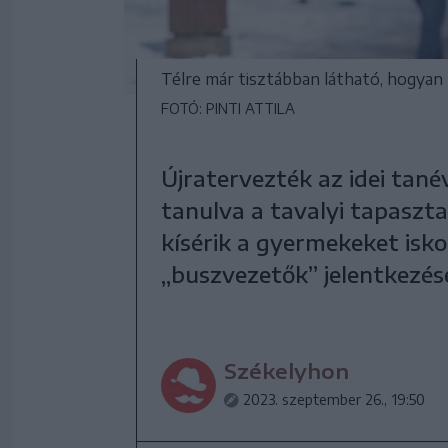
Télre már tisztábban látható, hogyan 
FOTÓ: PINTI ATTILA
Újratervezték az idei tané
tanulva a tavalyi tapaszt
kísérik a gyermekeket isk
„buszvezetők” jelentkezésé
Székelyhon
2023. szeptember 26., 19:50