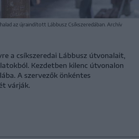
halad az újraindított Lábbusz Csíkszeredában. Archív
vre a csíkszeredai Lábbusz útvonalait,
alatokból. Kezdetben kilenc útvonalon
olába. A szervezők önkéntes
t várják.