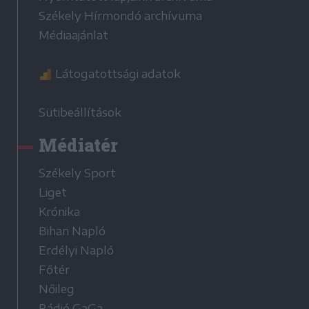
Székely Hírmondó archívuma
Médiaajánlat
Látogatottsági adatok
Sütibeállítások
Médiatér
Székely Sport
Liget
Krónika
Bihari Napló
Erdélyi Napló
Főtér
Nőileg
Rádió GaGa