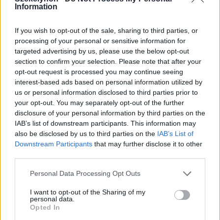
Information
Székely Sport
If you wish to opt-out of the sale, sharing to third parties, or
Aranyérmek sokaságával tért
processing of your personal or sensitive information for
haza Kőszegről a Godako
targeted advertising by us, please use the below opt-out
section to confirm your selection. Please note that after your
opt-out request is processed you may continue seeing
interest-based ads based on personal information utilized by
Nőileg
us or personal information disclosed to third parties prior to
B. Máthé Zsuzsa: Az élet
your opt-out. You may separately opt-out of the further
disclosure of your personal information by third parties on the
„doktoriját” végeztem el az
IAB’s list of downstream participants. This information may
epilepsziámmal
also be disclosed by us to third parties on the
IAB’s List of
Downstream Participants
that may further disclose it to other
third parties.
Personal Data Processing Opt Outs
I want to opt-out of the Sharing of my
personal data.
A rovat további cikkei
Opted In