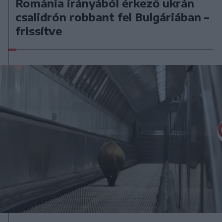
Románia irányából érkező ukrán
csalidrón robbant fel Bulgáriában –
frissítve