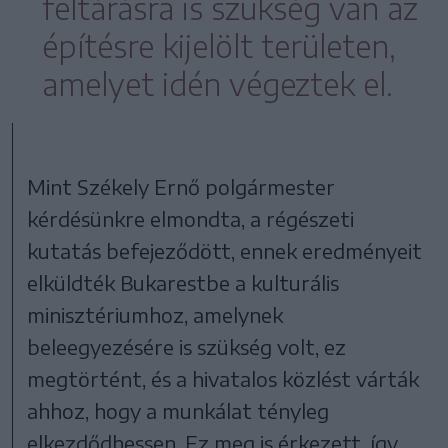
feltárásra is szükség van az
építésre kijelölt területen,
amelyet idén végeztek el.
Mint Székely Ernő polgármester
kérdésünkre elmondta, a régészeti
kutatás befejeződött, ennek eredményeit
elküldték Bukarestbe a kulturális
minisztériumhoz, amelynek
beleegyezésére is szükség volt, ez
megtörtént, és a hivatalos közlést várták
ahhoz, hogy a munkálat tényleg
elkezdődhessen. Ez meg is érkezett, így