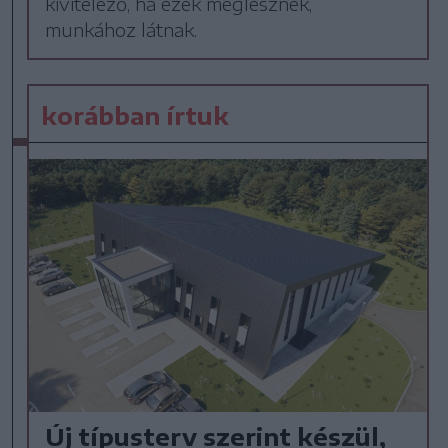
kivitelező, ha ezek meglesznek,
munkához látnak.
korábban írtuk
Új típusterv szerint készül,