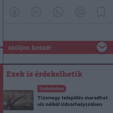
szóljon hozzá!
Ezek is érdekelhetik
Székelyhon
Tizenegy település maradhat
víz nélkül Udvarhelyszéken