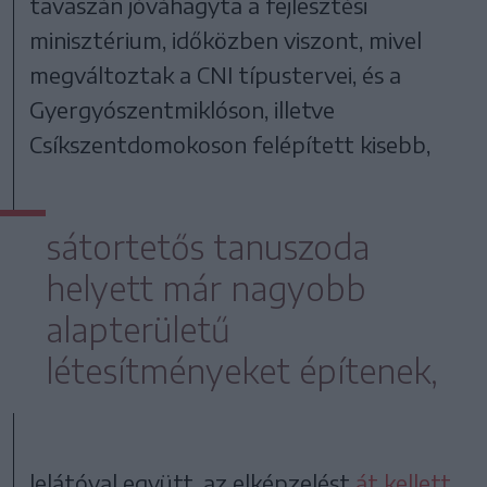
tavaszán jóváhagyta a fejlesztési
minisztérium, időközben viszont, mivel
megváltoztak a CNI típustervei, és a
Gyergyószentmiklóson, illetve
Csíkszentdomokoson felépített kisebb,
sátortetős tanuszoda
helyett már nagyobb
alapterületű
létesítményeket építenek,
lelátóval együtt, az elképzelést
át kellett