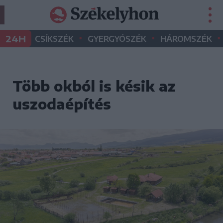
•
•
•
24H
CSÍKSZÉK
GYERGYÓSZÉK
HÁROMSZÉK
Több okból is késik az
uszodaépítés