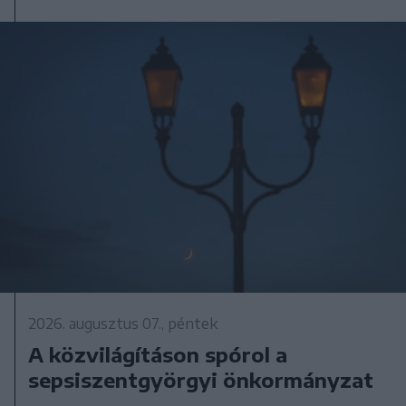
2026. augusztus 07., péntek
A közvilágításon spórol a
sepsiszentgyörgyi önkormányzat