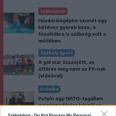
Székelyhon
Húsdarálógépbe szorult egy
kétéves gyerek keze, a
tűzoltókra is szükség volt a
műtőben
Székely Sport
A gól már összejött, az
áttörés még nem az FK-nak
(videóval)
Krónika
Putyin egy NATO-tagállam
megtámadására készül az
amerikai hírszerzés szerint
Székelyhon -
Do Not Process My Personal