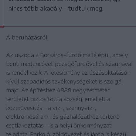
nincs több akadály – tudtuk meg.
A beruházásról
Az uszoda a Borsáros-fürdő mellé épül, amely
benti medencével, pezsgőfürdővel és szaunával
is rendelkezik. A létesítmény az úszásoktatáson
kívül szabadidős tevékenységeket is szolgál
majd. Az építéshez 4888 négyzetméter
területet biztosított a község, emellett a
közművesítés – a víz-, szennyvíz-,
elektromosáram- és gázhálózathoz történő
csatlakoztatás – is a helyi önkormányzat
feladata. Parkoló, zöldövezet és járda is készül