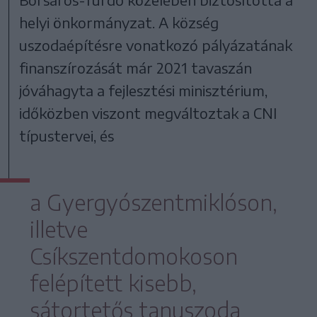
helyi önkormányzat. A község
uszodaépítésre vonatkozó pályázatának
finanszírozását már 2021 tavaszán
jóváhagyta a fejlesztési minisztérium,
időközben viszont megváltoztak a CNI
típustervei, és
a Gyergyószentmiklóson,
illetve
Csíkszentdomokoson
felépített kisebb,
sátortetős tanuszoda