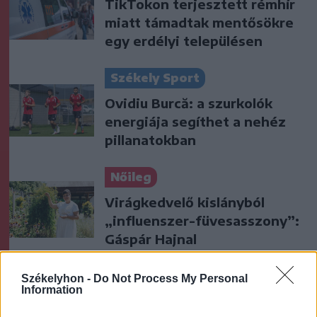
TikTokon terjesztett rémhír
miatt támadtak mentősökre
egy erdélyi településen
Székely Sport
Ovidiu Burcă: a szurkolók
energiája segíthet a nehéz
pillanatokban
Nőileg
Virágkedvelő kislányból
„influenszer-füvesasszony”:
Gáspár Hajnal
Székelyhon -
Do Not Process My Personal
Information