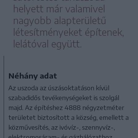
helyett már valamivel
nagyobb alapterületű
létesítményeket építenek,
lelátóval együtt.
Néhány adat
Az uszoda az úszásoktatáson kívül
szabadidős tevékenységeket is szolgál
majd. Az építéshez 4888 négyzetméter
területet biztosított a község, emellett a
közművesítés, az ivóvíz-, szennyvíz-,
elektromosáram- és gázhálózathoz