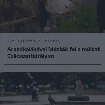
2026. augusztus 09., vasárnap
Aratókalákával idézték fel a múltat
Csíkszentkirályon