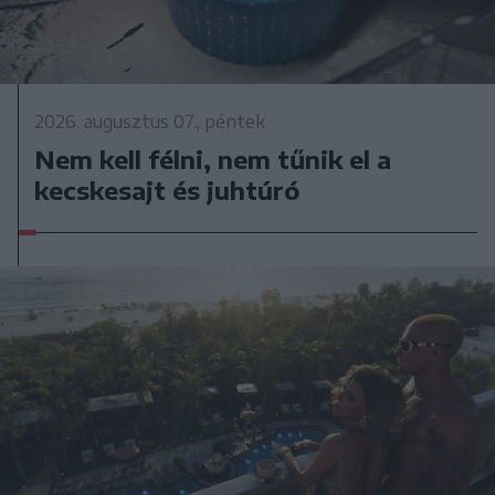
2026. augusztus 07., péntek
Nem kell félni, nem tűnik el a
kecskesajt és juhtúró