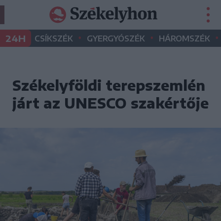
•
•
•
24H
CSÍKSZÉK
GYERGYÓSZÉK
HÁROMSZÉK
Székelyföldi terepszemlén
járt az UNESCO szakértője