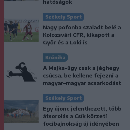
hatóságok
Székely Sport
Nagy pofonba szaladt belé a
Kolozsvári CFR, kikapott a
Győr és a Loki is
Krónika
A Majka-ügy csak a jéghegy
csúcsa, be kellene fejezni a
magyar–magyar acsarkodást
Székely Sport
Egy újonc jelentkezett, több
átsorolás a Csík körzeti
focibajnokság új idényében