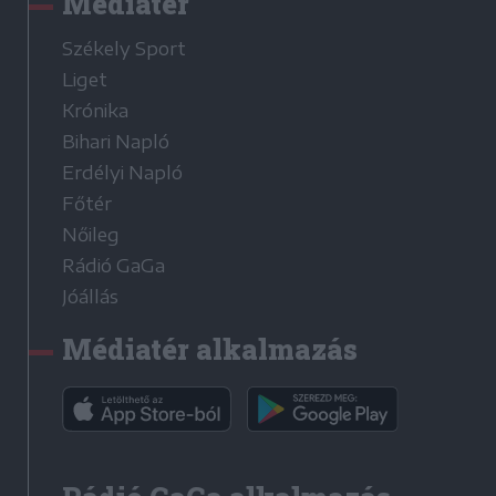
Médiatér
Székely Sport
Liget
Krónika
Bihari Napló
Erdélyi Napló
Főtér
Nőileg
Rádió GaGa
Jóállás
Médiatér alkalmazás