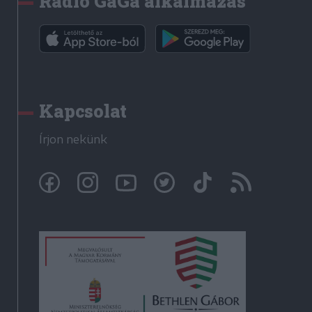
Rádió GaGa alkalmazás
Kapcsolat
Írjon nekünk