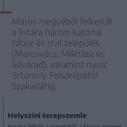
Maros megyéből felkerült
a listára három katonai
tábor és civil település
(Marosvécs, Mikháza és
Sóvárad), valamint nyolc
őrtorony Felsőrépától
Szakadátig.
Helyszíni terepszemle
Kovács Mihály Leventétől, a Maros megyei