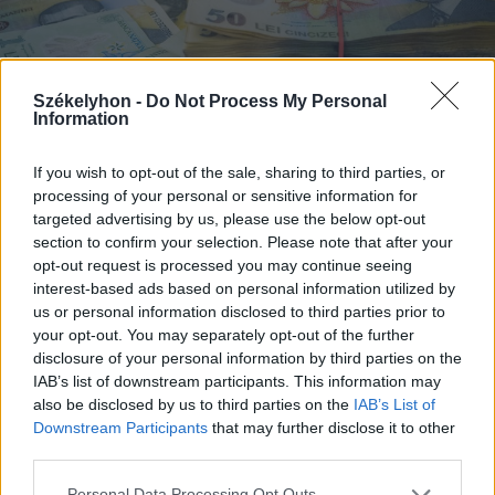
Székelyhon -
Do Not Process My Personal
Information
If you wish to opt-out of the sale, sharing to third parties, or
processing of your personal or sensitive information for
targeted advertising by us, please use the below opt-out
2026. augusztus 07., péntek
section to confirm your selection. Please note that after your
Felelős hozzáállással el lehetne
opt-out request is processed you may continue seeing
interest-based ads based on personal information utilized by
fogadni a bértörvényt a következő
us or personal information disclosed to third parties prior to
napokban az ügyvivő
your opt-out. You may separately opt-out of the further
miniszterelnök szerint
disclosure of your personal information by third parties on the
IAB’s list of downstream participants. This information may
also be disclosed by us to third parties on the
IAB’s List of
Downstream Participants
that may further disclose it to other
third parties.
Personal Data Processing Opt Outs