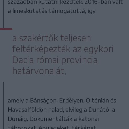
században kutatni kezdték. 2016-ban vált
a limeskutatás támogatottá, így
a szakértők teljesen
feltérképezték az egykori
Dacia római provincia
határvonalát,
amely a Bánságon, Erdélyen, Olténián és
Havasalföldön halad, elvileg a Dunától a
Dunáig. Dokumentálták a katonai
táborokat, épületeket, térképet