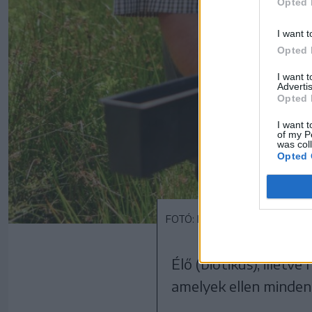
Opted 
I want t
Opted 
I want 
Advertis
Opted 
I want t
of my P
was col
Opted 
FOTÓ: ERDÉLY BÁLINT ELŐD
Élő (biotikus), illet
amelyek ellen minden