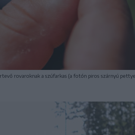
rtevő rovaroknak a szúfarkas (a fotón piros szárnyú pettye