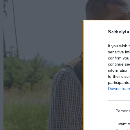
Székelyh
If you wish 
sensitive in
confirm you
continue se
information 
further disc
participants
Downstream 
Persona
I want t