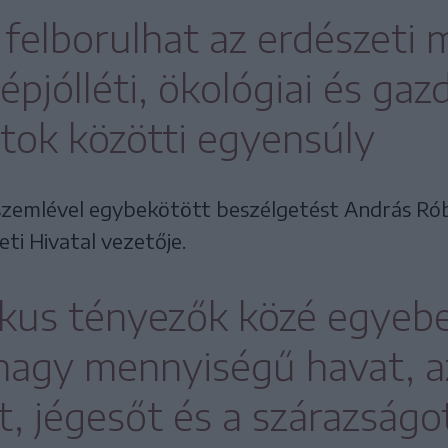
felborulhat az erdészeti 
pjólléti, ökológiai és gaz
ok közötti egyensúly
pszemlével egybekötött beszélgetést András Ró
ti Hivatal vezetője.
ikus tényezők közé egyebe
 nagy mennyiségű havat, az
t, jégesőt és a szárazságot