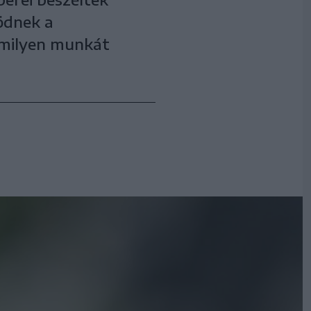
ödnek a
s milyen munkát