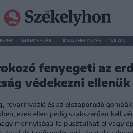
•
•
•
•
SZÉK
MAROSSZÉK
UDVARHELYSZÉK
VILÁG
okozó fenyegeti az er
tság védekezni ellenük
g, rovarinvázió és az elszaporodó gombák 
ben, ezek ellen pedig szakszerűen kell v
nagy mennyiségű fa pusztulhat el vagy é
A Zetelaki Erdőrendészeti Hivatal szakemb