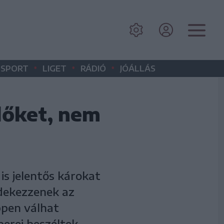
•
•
•
SPORT
LIGET
RÁDIÓ
JÓÁLLÁS
dőket, nem
is jelentős károkat
édekezzenek az
ppen válhat
erei beszéltek