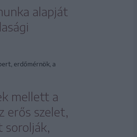
munka alapját
dasági
bert, erdőmérnök, a
k mellett a
 erős szelet,
 sorolják,