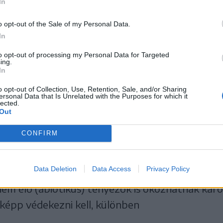
In
o opt-out of the Sale of my Personal Data.
In
to opt-out of processing my Personal Data for Targeted
ing.
In
o opt-out of Collection, Use, Retention, Sale, and/or Sharing
ersonal Data that Is Unrelated with the Purposes for which it
lected.
Out
CONFIRM
Data Deletion
Data Access
Privacy Policy
ve nem élő (abiotikus) tényezők is okozhatnak kár
képp védekezni kell, különben