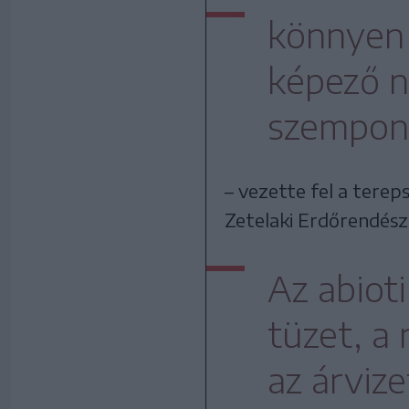
könnyen 
képező né
szempont
– vezette fel a tere
Zetelaki Erdőrendésze
Az abiot
tüzet, a
az árvize