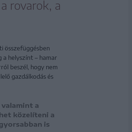
a rovarok, a
ati összefüggésben
g a helyszínt – hamar
arról beszél, hogy nem
lelő gazdálkodás és
 valamint a
et közelíteni a
 gyorsabban is