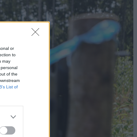
sonal or
ection to
ou may
 personal
out of the
 downstream
B’s List of