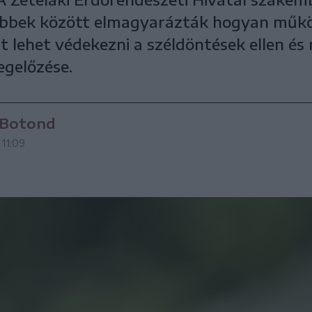
többek között elmagyarázták hogyan műk
t lehet védekezni a széldöntések ellen é
egelőzése.
 Botond
 11:09