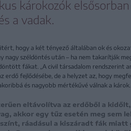
ikus károkozók elsősorban 
s a vadak.
itért, hogy a két tényező általában ok és okoz
gy nagy széldöntés után – ha nem takarítják me
idöntött fákat. „A civil társadalom rendszerint 
z erdő fejlődésébe, de a helyzet az, hogy megfe
yakoribbá és nagyobb mértékűvé válnak a károk.
erűen eltávolítva az erdőből a kidőlt,
ag, akkor egy tűz esetén meg sem leh
zínt, ráadásul a kiszáradt fák miatt