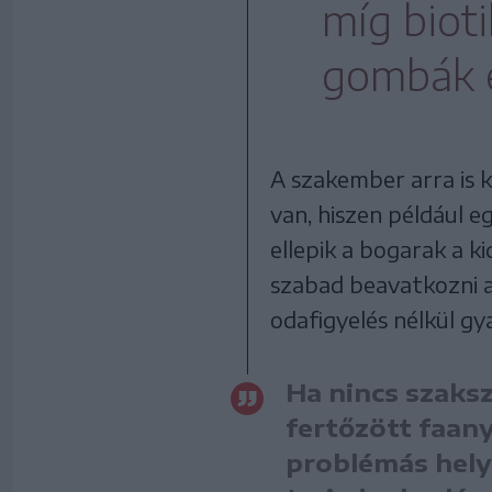
míg biot
gombák é
A szakember arra is k
van, hiszen például e
ellepik a bogarak a k
szabad beavatkozni a
odafigyelés nélkül g
Ha nincs szaksz
fertőzött faany
problémás helys