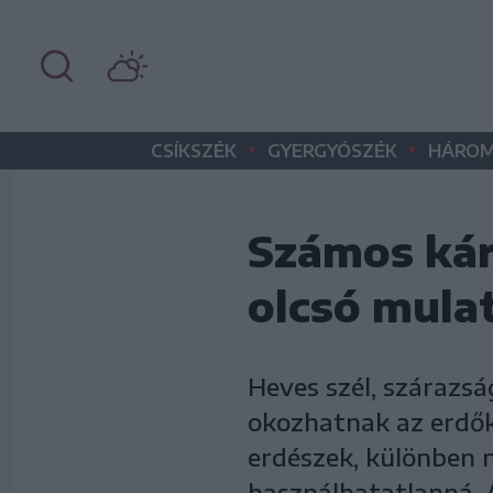
•
•
CSÍKSZÉK
GYERGYÓSZÉK
HÁROM
Számos kár
olcsó mula
Heves szél, szárazsá
okozhatnak az erdők
erdészek, különben 
használhatatlanná. 