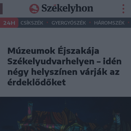
•
•
•
24H
CSÍKSZÉK
GYERGYÓSZÉK
HÁROMSZÉK
Múzeumok Éjszakája
Székelyudvarhelyen – idén
négy helyszínen várják az
érdeklődőket