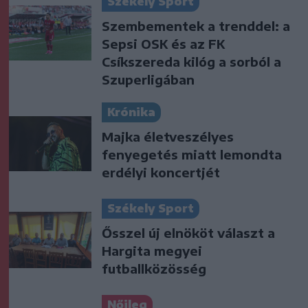
Székely Sport
Szembementek a trenddel: a
Sepsi OSK és az FK
Csíkszereda kilóg a sorból a
Szuperligában
Krónika
Majka életveszélyes
fenyegetés miatt lemondta
erdélyi koncertjét
Székely Sport
Ősszel új elnököt választ a
Hargita megyei
futballközösség
Nőileg