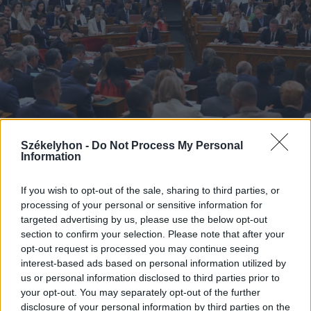
Székelyhon -
Do Not Process My Personal
Information
2026. augusztus 05., szerda
If you wish to opt-out of the sale, sharing to third parties, or
processing of your personal or sensitive information for
Kedden választhatják meg
targeted advertising by us, please use the below opt-out
Magyarország új köztársasági
section to confirm your selection. Please note that after your
elnökét
opt-out request is processed you may continue seeing
interest-based ads based on personal information utilized by
us or personal information disclosed to third parties prior to
your opt-out. You may separately opt-out of the further
disclosure of your personal information by third parties on the