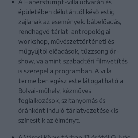
A Haberstumpf-villa udvarán és
épületében délutántól késő estig
zajlanak az események: bábelőadás,
rendhagyó tárlat, antropológiai
workshop, művészettörténeti és
műgyűjtői előadások, tűzzsonglőr-
show, valamint szabadtéri filmvetítés
is szerepel a programban. A villa
termeiben egész este látogatható a
Bolyai-műhely, kézműves
foglalkozások, szitanyomás és
óránként induló tárlatvezetések is
színesítik az élményt.
A Városi Könyvtárban 17 órától Gulyás