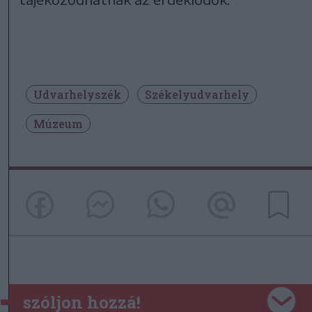
Udvarhelyszék
Székelyudvarhely
Múzeum
szóljon hozzá!