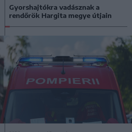
Gyorshajtókra vadásznak a
rendőrök Hargita megye útjain