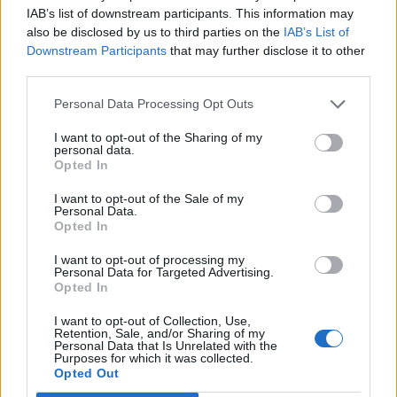
IAB’s list of downstream participants. This information may
also be disclosed by us to third parties on the
IAB’s List of
Downstream Participants
that may further disclose it to other
third parties.
Personal Data Processing Opt Outs
I want to opt-out of the Sharing of my
personal data.
Opted In
I want to opt-out of the Sale of my
Personal Data.
Opted In
I want to opt-out of processing my
Personal Data for Targeted Advertising.
2026. augusztus 05., szerda
Opted In
Elfogadta a képviselőház a
I want to opt-out of Collection, Use,
biológiai sokféleség megőrzésére
Retention, Sale, and/or Sharing of my
Personal Data that Is Unrelated with the
vonatkozó stratégiát
Purposes for which it was collected.
Opted Out