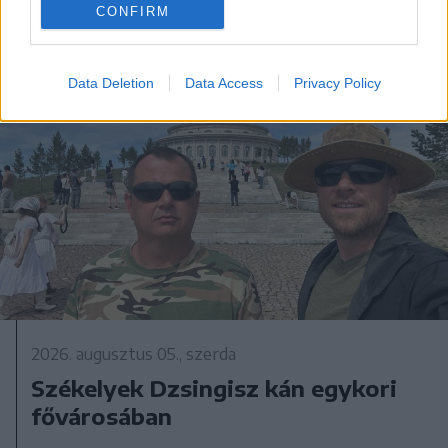
CONFIRM
Data Deletion
Data Access
Privacy Policy
2026. augusztus 05., szerda
Székelyek Dzsingisz kán egykori
fővárosában