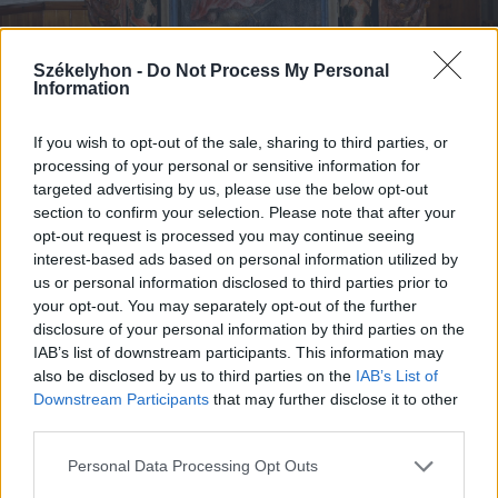
Székelyhon -
Do Not Process My Personal
Information
If you wish to opt-out of the sale, sharing to third parties, or
FOTÓ: MIHÁLY FERENC
processing of your personal or sensitive information for
targeted advertising by us, please use the below opt-out
„Akad, aki szerint csak a falakat kéne
section to confirm your selection. Please note that after your
opt-out request is processed you may continue seeing
megőrizni, megerősíteni, valamennyire
interest-based ads based on personal information utilized by
us or personal information disclosed to third parties prior to
visszaállítani úgy, ahogy lehettek régen.
your opt-out. You may separately opt-out of the further
Van olyan, aki azt mondja, hogy föl kellene
disclosure of your personal information by third parties on the
IAB’s list of downstream participants. This information may
építeni hasonló formában, mint ahogy
also be disclosed by us to third parties on the
IAB’s List of
volt, hiszen van régi fénykép róla 1916-
Downstream Participants
that may further disclose it to other
third parties.
ból. Külső-belső felvétel is létezik. Más azt
mondja, hogy föléje kéne építeni egy
Personal Data Processing Opt Outs