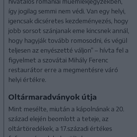
hivatalos romániai műemlékjegyzékben,
így jogilag semmi nem védi. Van egy helyi,
igencsak dicséretes kezdeményezés, hogy
jobb sorsot szánjanak eme kincsnek annál,
hogy hagyják tovább romosodni, és végül
teljesen az enyészetté váljon” – hívta fel a
figyelmet a szovátai Mihály Ferenc
restaurátor erre a megmentésre váró
helyi értékre.
Oltármaradványok útja
Mint mesélte, miután a kápolnának a 20.
század elején beomlott a teteje, az
oltártöredékek, a 17.századi értékes