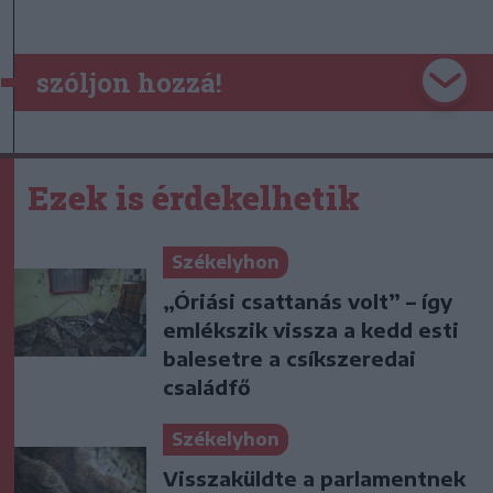
szóljon hozzá!
Ezek is érdekelhetik
Székelyhon
„Óriási csattanás volt” – így
emlékszik vissza a kedd esti
balesetre a csíkszeredai
családfő
Székelyhon
Visszaküldte a parlamentnek