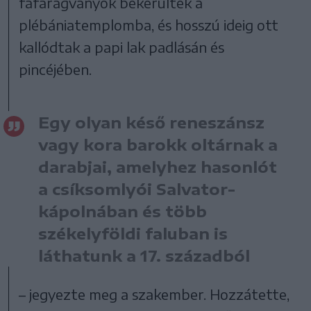
fafaragványok bekerültek a
plébániatemplomba, és hosszú ideig ott
kallódtak a papi lak padlásán és
pincéjében.
Egy olyan késő reneszánsz
vagy kora barokk oltárnak a
darabjai, amelyhez hasonlót
a csíksomlyói Salvator-
kápolnában és több
székelyföldi faluban is
láthatunk a 17. századból
– jegyezte meg a szakember. Hozzátette,