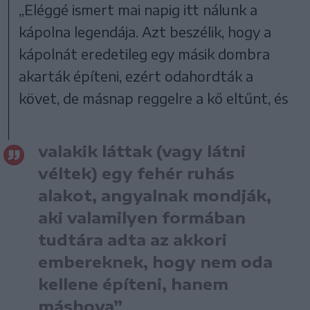
„Eléggé ismert mai napig itt nálunk a
kápolna legendája. Azt beszélik, hogy a
kápolnát eredetileg egy másik dombra
akarták építeni, ezért odahordták a
követ, de másnap reggelre a kő eltűnt, és
valakik láttak (vagy látni
véltek) egy fehér ruhás
alakot, angyalnak mondják,
aki valamilyen formában
tudtára adta az akkori
embereknek, hogy nem oda
kellene építeni, hanem
máshova”