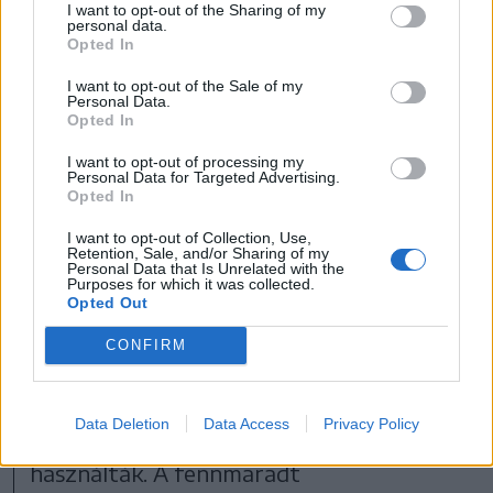
építményt, egy födelet, ami óvja a
I want to opt-out of the Sharing of my
personal data.
megmaradt romokat. Ezt majd el kell
Opted In
dönteni, hogy mi az, amire lesz pénzforrás,
I want to opt-out of the Sale of my
Personal Data.
és mi az, ami tényleg megfelelő” –
Opted In
magyarázta. Tőle tudjuk, hogy
I want to opt-out of processing my
Personal Data for Targeted Advertising.
Opted In
a kápolna hozzávetőleg
I want to opt-out of Collection, Use,
Retention, Sale, and/or Sharing of my
Personal Data that Is Unrelated with the
1400 körül épülhetett,
Purposes for which it was collected.
Opted Out
CONFIRM
1802-ben egy földrengés megrongálta. Az
Data Deletion
Data Access
Privacy Policy
első világháború idején már nem
használták. A fennmaradt