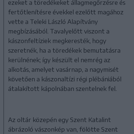
ezeket a töredékeket állagmegőrzésre és
fertőtlenítésre évekkel ezelőtt magához
vette a Teleki László Alapítvány
megbízásából. Tavalyelőtt viszont a
kászonfeltíziek megkeresték, hogy
szeretnék, ha a töredékek bemutatásra
kerülnének; így készült el nemrég az
alkotás, amelyet vasárnap, a nagymisét
követően a kászonaltízi régi plébániából
átalakított kápolnában szentelnek fel.
Az oltár közepén egy Szent Katalint
ábrázoló vászonkép van, fölötte Szent