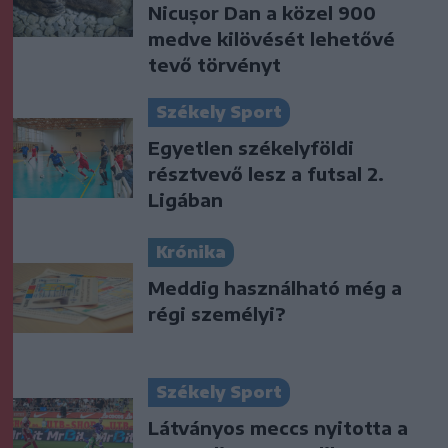
Nicușor Dan a közel 900
medve kilövését lehetővé
tevő törvényt
Székely Sport
Egyetlen székelyföldi
résztvevő lesz a futsal 2.
Ligában
Krónika
Meddig használható még a
régi személyi?
Székely Sport
Látványos meccs nyitotta a