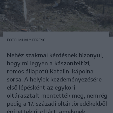
FOTÓ: MIHÁLY FERENC
Nehéz szakmai kérdésnek bizonyul,
hogy mi legyen a kászonfeltízi,
romos állapotú Katalin-kápolna
sorsa. A helyiek kezdeményezésére
első lépésként az egykori
oltárasztalt mentették meg, nemrég
pedig a 17. századi oltártöredékekből
építettek új oltárt, amelynek