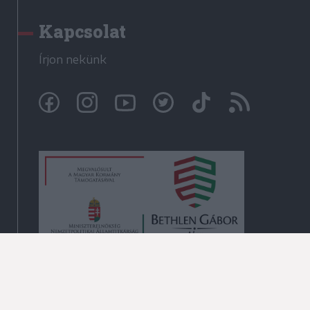
Kapcsolat
Írjon nekünk
© Székelyhon.ro 2009-2026
Minden jog fenntartva!