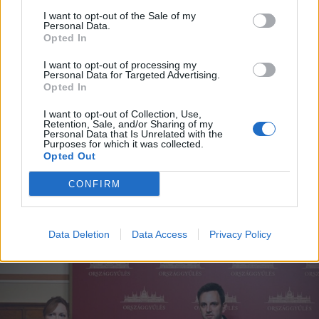
I want to opt-out of the Sale of my
Personal Data.
Opted In
I want to opt-out of processing my
Personal Data for Targeted Advertising.
Opted In
I want to opt-out of Collection, Use,
2026. augusztus 06., csütörtök
Retention, Sale, and/or Sharing of my
Personal Data that Is Unrelated with the
Purposes for which it was collected.
Tömegverekedés lett a szűk
Opted Out
mezőgazdasági úti vitából
CONFIRM
Csatószegen
Data Deletion
Data Access
Privacy Policy