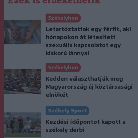
Székelyhon
Letartóztattak egy férfit, aki
hónapokon át létesített
szexuális kapcsolatot egy
kiskorú lánnyal
Székelyhon
Kedden választhatják meg
Magyarország új köztársasági
elnökét
Székely Sport
Kezdési időpontot kapott a
székely derbi