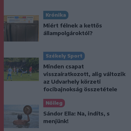
Krónika
Miért félnek a kettős
állampolgároktól?
Székely Sport
Minden csapat
visszaíratkozott, alig változik
az Udvarhely körzeti
focibajnokság összetétele
Nőileg
Sándor Ella: Na, indíts, s
menjünk!