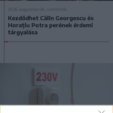
2026. augusztus 06., csütörtök
Kezdődhet Călin Georgescu és
Horațiu Potra perének érdemi
tárgyalása