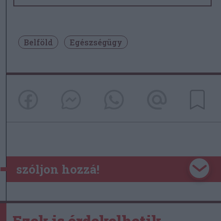
Belföld
Egészségügy
szóljon hozzá!
Ezek is érdekelhetik