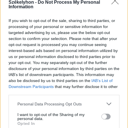
Székelyhon -
Do Not Process My Personal
Information
If you wish to opt-out of the sale, sharing to third parties, or
processing of your personal or sensitive information for
targeted advertising by us, please use the below opt-out
2026. augusztus 06., csütörtök
section to confirm your selection. Please note that after your
opt-out request is processed you may continue seeing
Esti áramspórolásra kérik a
interest-based ads based on personal information utilized by
lakosságot, a vállalatokat és a
us or personal information disclosed to third parties prior to
közintézményeket
your opt-out. You may separately opt-out of the further
disclosure of your personal information by third parties on the
IAB’s list of downstream participants. This information may
also be disclosed by us to third parties on the
IAB’s List of
Downstream Participants
that may further disclose it to other
third parties.
Personal Data Processing Opt Outs
I want to opt-out of the Sharing of my
personal data.
Opted In