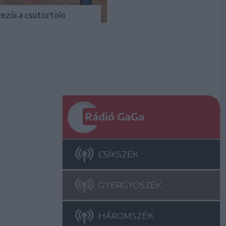
ezői a csütörtöki
Rádió GaGa
CSÍKSZÉK
GYERGYÓSZÉK
HÁROMSZÉK