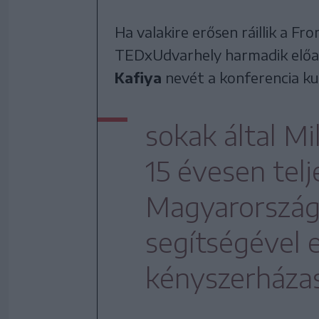
Ha valakire erősen ráillik a Fr
TEDxUdvarhely harmadik előadó
Kafiya
nevét a konferencia ku
sokak által M
15 évesen tel
Magyarország
segítségével 
kényszerházas