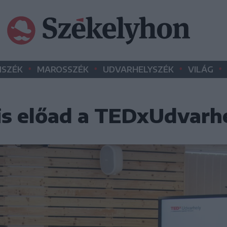
•
•
•
•
SZÉK
MAROSSZÉK
UDVARHELYSZÉK
VILÁG
is előad a TEDxUdvarh