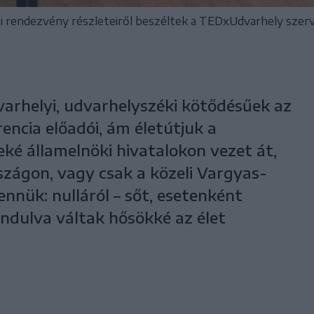
ei rendezvény részleteiről beszéltek a TEDxUdvarhely szerv
arhelyi, udvarhelyszéki kötődésűek az
ncia előadói, ám életútjuk a
ké államelnöki hivatalokon vezet át,
szágon, vagy csak a közeli Vargyas-
nnük: nulláról – sőt, esetenként
ndulva váltak hősökké az élet