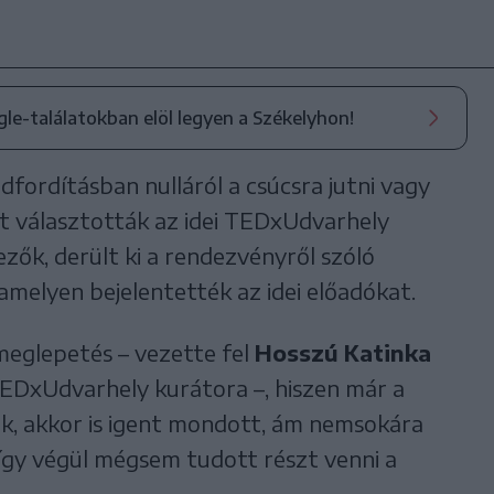
ogle-találatokban elöl legyen a Székelyhon!
adfordításban nulláról a csúcsra jutni vagy
ot választották az idei TEDxUdvarhely
zők, derült ki a rendezvényről szóló
amelyen bejelentették az idei előadókat.
meglepetés – vezette fel
Hosszú Katinka
TEDxUdvarhely kurátora –, hiszen már a
ták, akkor is igent mondott, ám nemsokára
 így végül mégsem tudott részt venni a