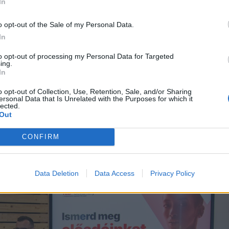
In
okkal izgalmasabbak azok a
o opt-out of the Sale of my Personal Data.
rónnal készült felvételei,
In
to opt-out of processing my Personal Data for Targeted
 és az egész ország
ing.
In
pségeiről készített.
o opt-out of Collection, Use, Retention, Sale, and/or Sharing
ersonal Data that Is Unrelated with the Purposes for which it
lected.
Out
CONFIRM
Data Deletion
Data Access
Privacy Policy