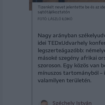
Tizenkét nevet jelentette be és az id
sajtótájékoztatón
FOTÓ: LÁSZLÓ ILDIKÓ
Nagy arányban székelyudv
idei TEDxUdvarhely konfere
legszerteágazóbb: némelye
másoké szegény afrikai or
szoroson. Egy közös van be
mínuszos tartományból – i
valamilyen területén.
Széchely István