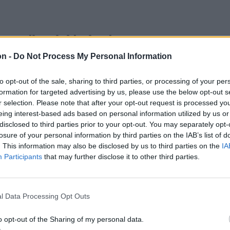
s olimpiai bajnok,
 harminchatszoros Európa-
on -
Do Not Process My Personal Information
ro to hero mottó
to opt-out of the sale, sharing to third parties, or processing of your per
tjük, hogy méltán lehet a
formation for targeted advertising by us, please use the below opt-out s
r selection. Please note that after your opt-out request is processed y
eing interest-based ads based on personal information utilized by us or
disclosed to third parties prior to your opt-out. You may separately opt-
tván.
losure of your personal information by third parties on the IAB’s list of
. This information may also be disclosed by us to third parties on the
IA
elyen született, azt mondja magáról, hogy
Participants
that may further disclose it to other third parties.
igfotózta, és a fotózás által felejthetetlen
esen lett Klaus Johannis államelnök hivatalos
l Data Processing Opt Outs
o opt-out of the Sharing of my personal data.